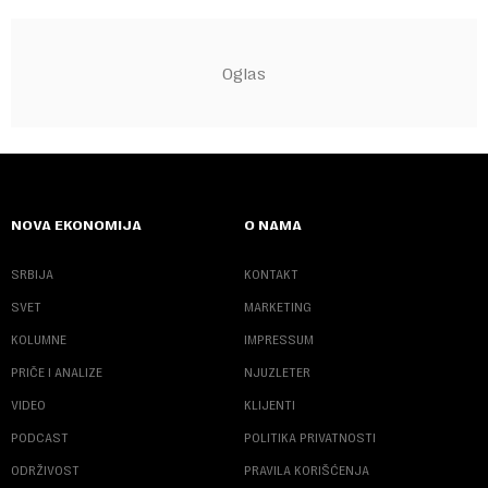
NOVA EKONOMIJA
O NAMA
SRBIJA
KONTAKT
SVET
MARKETING
KOLUMNE
IMPRESSUM
PRIČE I ANALIZE
NJUZLETER
VIDEO
KLIJENTI
PODCAST
POLITIKA PRIVATNOSTI
ODRŽIVOST
PRAVILA KORIŠĆENJA