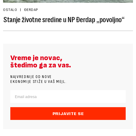
OSTALO
ĐERDAP
Stanje životne sredine u NP Đerdap „povoljno“
Vreme je novac,
štedimo ga za vas.
NAJVREDNIJE OD NOVE
EKONOMIJE STIŽE U VAŠ MEJL.
PRIJAVITE SE