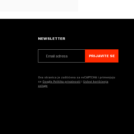
NEWSLETTER
PRIJAVITE SE
Ova stranica je zaštićena sa reCAPTCHA i primenjuju
se
Google Politika privatnosti
i
Uslovi korišćenja
usluge