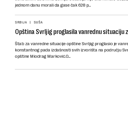
jednom danu morali da gase čak 628 p...
SRBIJA
SUŠA
Opština Svrljig proglasila vanrednu situaciju
Štab za vanredne situacije opštine Svrljig proglasio je vanr
konstantnog pada izdašnosti svih izvorišta na području Svrlj
opštine Miodrag Marković.O...