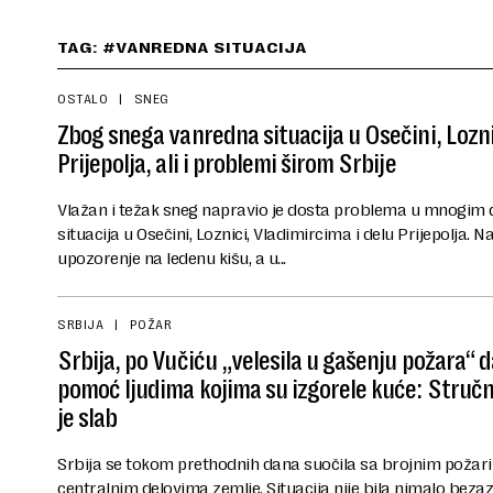
TAG: #VANREDNA SITUACIJA
OSTALO
SNEG
Zbog snega vanredna situacija u Osečini, Lozni
Prijepolja, ali i problemi širom Srbije
Vlažan i težak sneg napravio je dosta problema u mnogim 
situacija u Osečini, Loznici, Vladimircima i delu Prijepolja. N
upozorenje na ledenu kišu, a u...
SRBIJA
POŽAR
Srbija, po Vučiću „velesila u gašenju požara“ da
pomoć ljudima kojima su izgorele kuće: Stručn
je slab
Srbija se tokom prethodnih dana suočila sa brojnim požari
centralnim delovima zemlje. Situacija nije bila nimalo beza