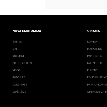
NOVA EKONOMIJA
O NAMA
SRBIJA
KONTAKT
SVET
MARKETING
KOLUMNE
IMPRESSUM
PRIČE I ANALIZE
NJUZLETER
VIDEO
KLIJENTI
PODCAST
POLITIKA PRIV
ODRŽIVOST
PRAVILA KORI
LEPŠI ŽIVOT
SMERNICE ZA P