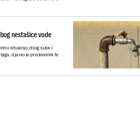
 zbog nestašice vode
ednu situaciju zbog suše i
iga, izjavio je predsednik te