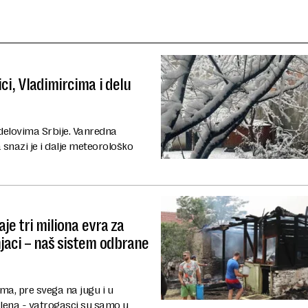
ci, Vladimircima i delu
delovima Srbije. Vanredna
a snazi je i dalje meteorološko
je tri miliona evra za
jaci – naš sistem odbrane
ma, pre svega na jugu i u
zlena - vatrogasci su samo u