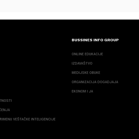
BUSSINES INFO GROUP
ONLINE EDUKACIJE
IZDAVAŠTVO
MEDIJSKE OBUKE
ORGANIZACIJA DOGADJAJA
EKONOM I JA
ATNOSTI
ŠĆENJA
RIMENU VEŠTAČKE INTELIGENCIJE