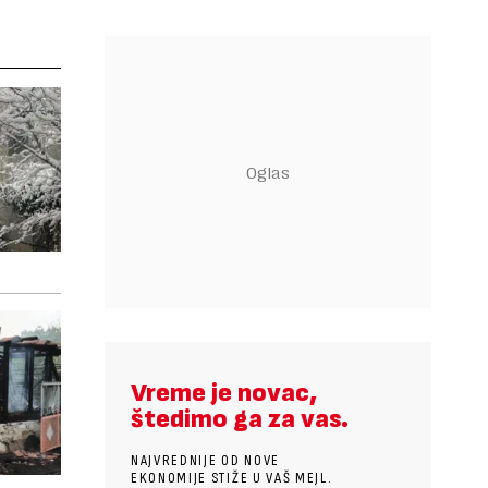
Vreme je novac,
štedimo ga za vas.
NAJVREDNIJE OD NOVE
EKONOMIJE STIŽE U VAŠ MEJL.