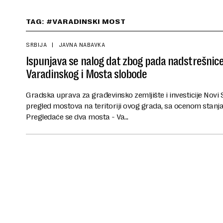
TAG: #VARADINSKI MOST
SRBIJA
JAVNA NABAVKA
Ispunjava se nalog dat zbog pada nadstrešnice
Varadinskog i Mosta slobode
Gradska uprava za građevinsko zemljište i investicije Novi 
pregled mostova na teritoriji ovog grada, sa ocenom stanja
Pregledaće se dva mosta - Va...