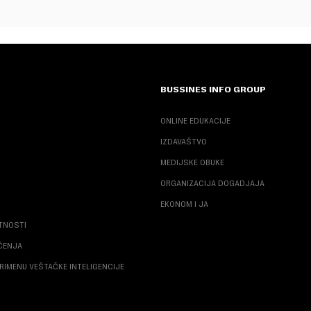
BUSSINES INFO GROUP
ONLINE EDUKACIJE
IZDAVAŠTVO
MEDIJSKE OBUKE
ORGANIZACIJA DOGADJAJA
EKONOM I JA
ATNOSTI
ŠĆENJA
RIMENU VEŠTAČKE INTELIGENCIJE