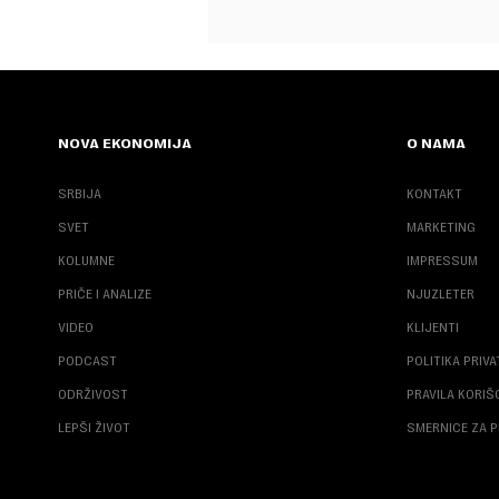
NOVA EKONOMIJA
O NAMA
SRBIJA
KONTAKT
SVET
MARKETING
KOLUMNE
IMPRESSUM
PRIČE I ANALIZE
NJUZLETER
VIDEO
KLIJENTI
PODCAST
POLITIKA PRIV
ODRŽIVOST
PRAVILA KORI
LEPŠI ŽIVOT
SMERNICE ZA P