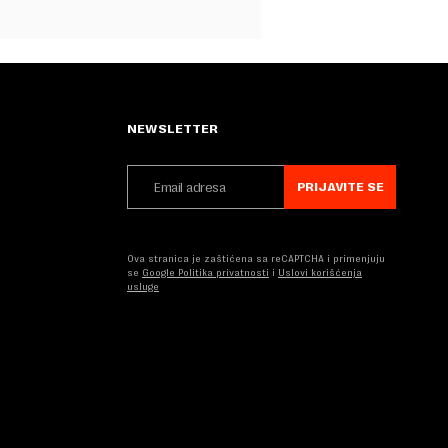
NEWSLETTER
PRIJAVITE SE
Ova stranica je zaštićena sa reCAPTCHA i primenjuju
se
Google Politika privatnosti
i
Uslovi korišćenja
usluge