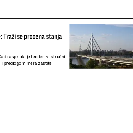
: Traži se procena stanja
Sad raspisala je tender za stručni
 i predlogom mera zaštite.