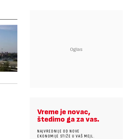
Vreme je novac,
štedimo ga za vas.
NAJVREDNIJE OD NOVE
EKONOMIJE STIŽE U VAŠ MEJL.