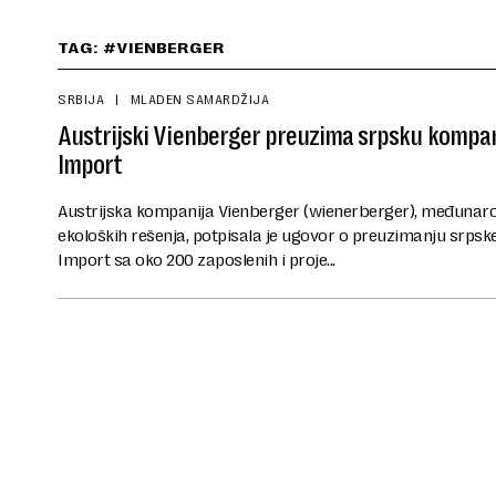
TAG: #VIENBERGER
SRBIJA
MLADEN SAMARDŽIJA
Austrijski Vienberger preuzima srpsku kompa
Import
Austrijska kompanija Vienberger (wienerberger), međunarod
ekoloških rešenja, potpisala je ugovor o preuzimanju srps
Import sa oko 200 zaposlenih i proje...