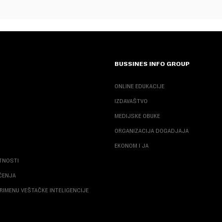
BUSSINES INFO GROUP
ONLINE EDUKACIJE
IZDAVAŠTVO
MEDIJSKE OBUKE
ORGANIZACIJA DOGADJAJA
EKONOM I JA
ATNOSTI
ŠĆENJA
RIMENU VEŠTAČKE INTELIGENCIJE