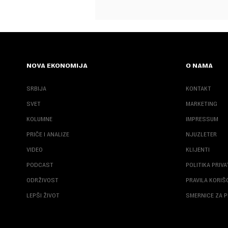
NOVA EKONOMIJA
O NAMA
SRBIJA
KONTAKT
SVET
MARKETING
KOLUMNE
IMPRESSUM
PRIČE I ANALIZE
NJUZLETER
VIDEO
KLIJENTI
PODCAST
POLITIKA PRIV
ODRŽIVOST
PRAVILA KORI
LEPŠI ŽIVOT
SMERNICE ZA P