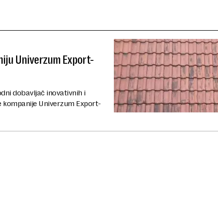
niju Univerzum Export-
ni dobavljač inovativnih i
ke kompanije Univerzum Export-