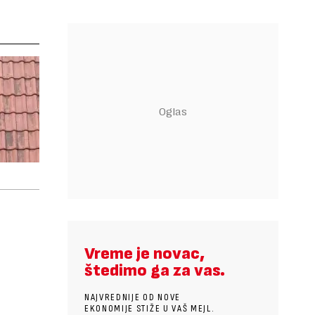
Vreme je novac,
štedimo ga za vas.
NAJVREDNIJE OD NOVE
EKONOMIJE STIŽE U VAŠ MEJL.