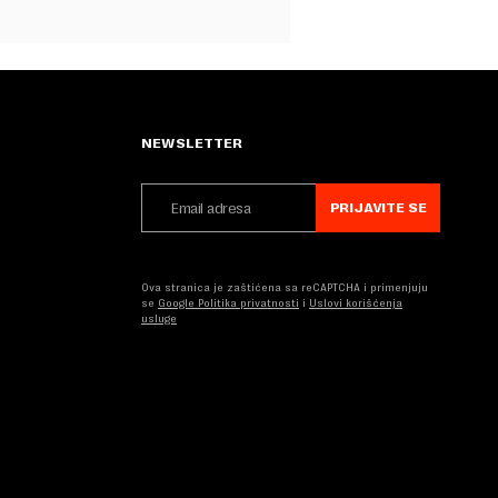
NEWSLETTER
PRIJAVITE SE
Ova stranica je zaštićena sa reCAPTCHA i primenjuju
se
Google Politika privatnosti
i
Uslovi korišćenja
usluge