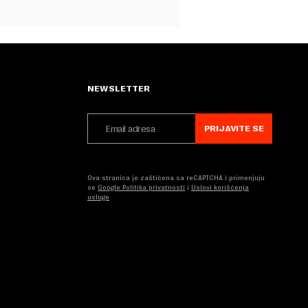
NEWSLETTER
PRIJAVITE SE
Ova stranica je zaštićena sa reCAPTCHA i primenjuju
se
Google Politika privatnosti
i
Uslovi korišćenja
usluge