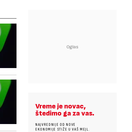
Vreme je novac,
štedimo ga za vas.
NAJVREDNIJE OD NOVE
EKONOMIJE STIŽE U VAŠ MEJL.