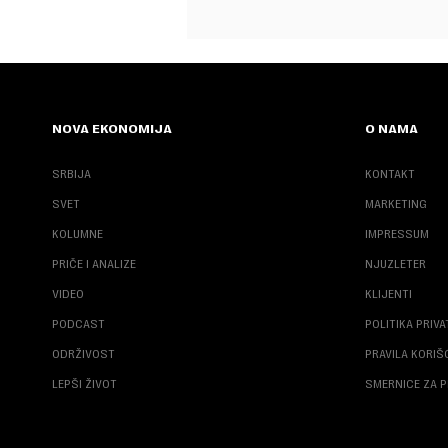
NOVA EKONOMIJA
O NAMA
SRBIJA
KONTAKT
SVET
MARKETING
KOLUMNE
IMPRESSUM
PRIČE I ANALIZE
NJUZLETER
VIDEO
KLIJENTI
PODCAST
POLITIKA PRIV
ODRŽIVOST
PRAVILA KORI
LEPŠI ŽIVOT
SMERNICE ZA P