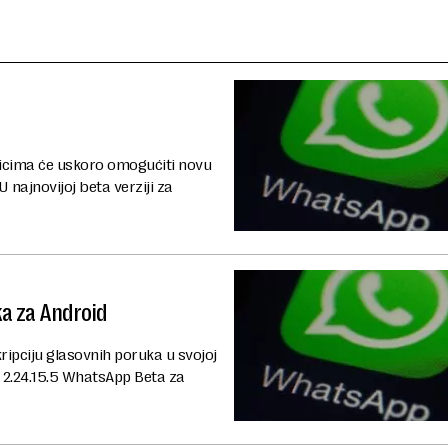
icima će uskoro omogućiti novu
 najnovijoj beta verziji za
a za Android
ripciju glasovnih poruka u svojoj
ji 2.24.15.5 WhatsApp Beta za