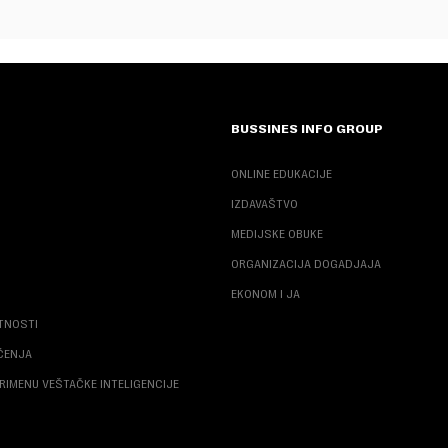
BUSSINES INFO GROUP
ONLINE EDUKACIJE
IZDAVAŠTVO
MEDIJSKE OBUKE
ORGANIZACIJA DOGADJAJA
EKONOM I JA
ATNOSTI
ŠĆENJA
RIMENU VEŠTAČKE INTELIGENCIJE