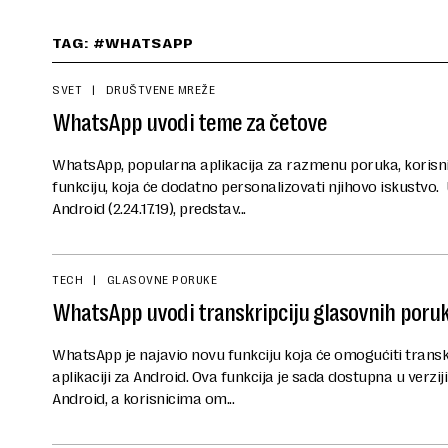
TAG: #WHATSAPP
SVET
DRUŠTVENE MREŽE
WhatsApp uvodi teme za četove
WhatsApp, popularna aplikacija za razmenu poruka, korisn
funkciju, koja će dodatno personalizovati njihovo iskustvo. U
Android (2.24.17.19), predstav...
TECH
GLASOVNE PORUKE
WhatsApp uvodi transkripciju glasovnih poruk
WhatsApp je najavio novu funkciju koja će omogućiti transk
aplikaciji za Android. Ova funkcija je sada dostupna u verzi
Android, a korisnicima om...