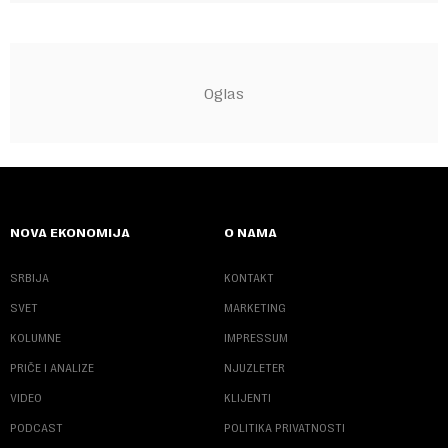
NOVA EKONOMIJA
O NAMA
SRBIJA
KONTAKT
SVET
MARKETING
KOLUMNE
IMPRESSUM
PRIČE I ANALIZE
NJUZLETER
VIDEO
KLIJENTI
PODCAST
POLITIKA PRIVATNOSTI