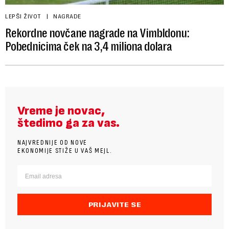
LEPŠI ŽIVOT
NAGRADE
Rekordne novčane nagrade na Vimbldonu:
Pobednicima ček na 3,4 miliona dolara
Vreme je novac,
štedimo ga za vas.
NAJVREDNIJE OD NOVE
EKONOMIJE STIŽE U VAŠ MEJL.
PRIJAVITE SE