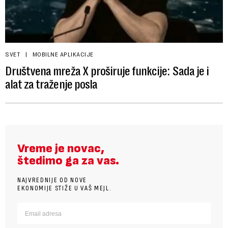
SVET
MOBILNE APLIKACIJE
Društvena mreža X proširuje funkcije: Sada je i
alat za traženje posla
Vreme je novac,
štedimo ga za vas.
NAJVREDNIJE OD NOVE
EKONOMIJE STIŽE U VAŠ MEJL.