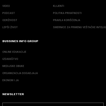
VIDEO
KLIJENTI
PODCAST
POLITIKA PRIVATNOSTI
ODRŽIVOST
PRAVILA KORIŠĆENJA
LEPŠI ŽIVOT
SMERNICE ZA PRIMENU VEŠTAČKE INTELI
BUSSINES INFO GROUP
ONLINE EDUKACIJE
IZDAVAŠTVO
MEDIJSKE OBUKE
ORGANIZACIJA DOGADJAJA
EKONOM I JA
NEWSLETTER