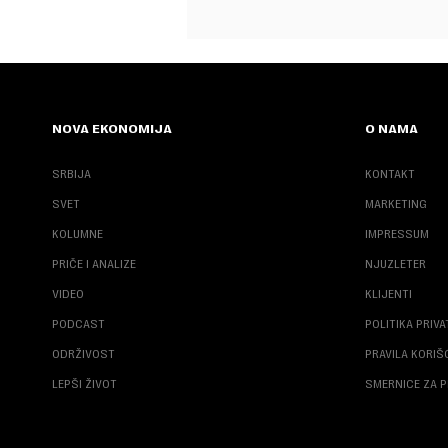
NOVA EKONOMIJA
O NAMA
SRBIJA
KONTAKT
SVET
MARKETING
KOLUMNE
IMPRESSUM
PRIČE I ANALIZE
NJUZLETER
VIDEO
KLIJENTI
PODCAST
POLITIKA PRIV
ODRŽIVOST
PRAVILA KORI
LEPŠI ŽIVOT
SMERNICE ZA P