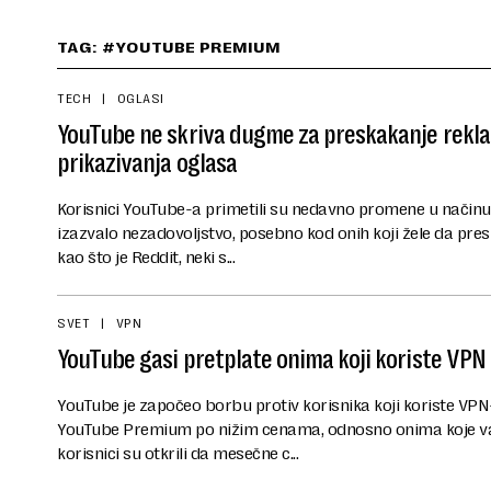
TAG: #YOUTUBE PREMIUM
TECH
OGLASI
YouTube ne skriva dugme za preskakanje rekla
prikazivanja oglasa
Korisnici YouTube-a primetili su nedavno promene u načinu na
izazvalo nezadovoljstvo, posebno kod onih koji žele da pr
kao što je Reddit, neki s...
SVET
VPN
YouTube gasi pretplate onima koji koriste VPN 
YouTube je započeo borbu protiv korisnika koji koriste VPN-
YouTube Premium po nižim cenama, odnosno onima koje v
korisnici su otkrili da mesečne c...