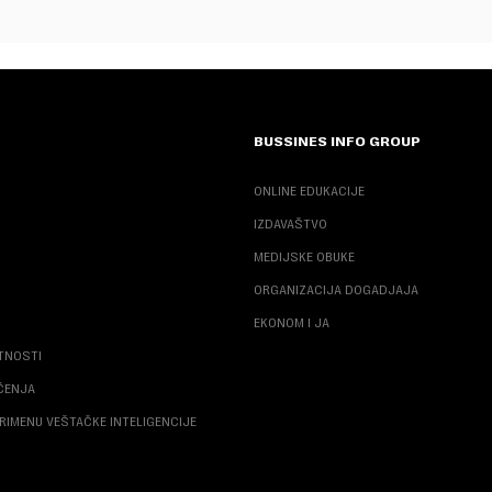
BUSSINES INFO GROUP
ONLINE EDUKACIJE
IZDAVAŠTVO
MEDIJSKE OBUKE
ORGANIZACIJA DOGADJAJA
EKONOM I JA
ATNOSTI
ŠĆENJA
RIMENU VEŠTAČKE INTELIGENCIJE