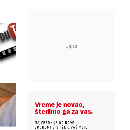
Vreme je novac,
štedimo ga za vas.
NAJVREDNIJE OD NOVE
EKONOMIJE STIŽE U VAŠ MEJL.