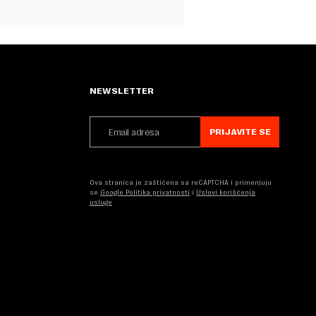
NEWSLETTER
PRIJAVITE SE
Ova stranica je zaštićena sa reCAPTCHA i primenjuju
se
Google Politika privatnosti
i
Uslovi korišćenja
usluge