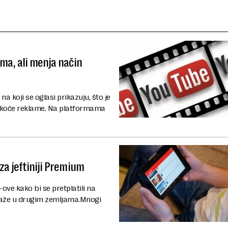
ma, ali menja način
 koji se oglasi prikazuju, što je
eskoče reklame. Na platformama
za jeftiniji Premium
ove kako bi se pretplatili na
aže u drugim zemljama.Mnogi