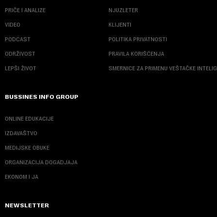
PRIČE I ANALIZE
NJUZLETER
VIDEO
KLIJENTI
PODCAST
POLITIKA PRIVATNOSTI
ODRŽIVOST
PRAVILA KORIŠĆENJA
LEPŠI ŽIVOT
SMERNICE ZA PRIMENU VEŠTAČKE INTELI
BUSSINES INFO GROUP
ONLINE EDUKACIJE
IZDAVAŠTVO
MEDIJSKE OBUKE
ORGANIZACIJA DOGADJAJA
EKONOM I JA
NEWSLETTER