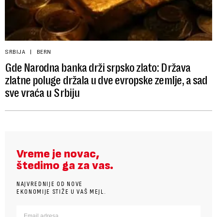
SRBIJA
BERN
Gde Narodna banka drži srpsko zlato: Država
zlatne poluge držala u dve evropske zemlje, a sad
sve vraća u Srbiju
Vreme je novac,
štedimo ga za vas.
NAJVREDNIJE OD NOVE
EKONOMIJE STIŽE U VAŠ MEJL.