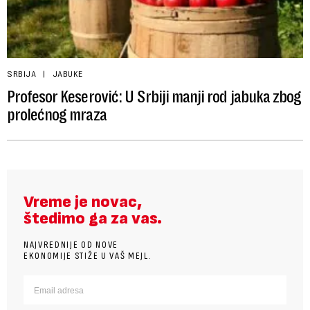
SRBIJA
JABUKE
Profesor Keserović: U Srbiji manji rod jabuka zbog
prolećnog mraza
Vreme je novac,
štedimo ga za vas.
NAJVREDNIJE OD NOVE
EKONOMIJE STIŽE U VAŠ MEJL.