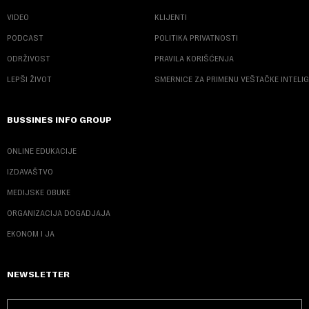
VIDEO
KLIJENTI
PODCAST
POLITIKA PRIVATNOSTI
ODRŽIVOST
PRAVILA KORIŠĆENJA
LEPŠI ŽIVOT
SMERNICE ZA PRIMENU VEŠTAČKE INTELI
BUSSINES INFO GROUP
ONLINE EDUKACIJE
IZDAVAŠTVO
MEDIJSKE OBUKE
ORGANIZACIJA DOGADJAJA
EKONOM I JA
NEWSLETTER