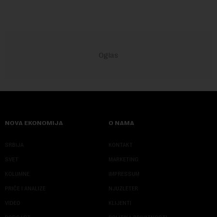
NOVA EKONOMIJA
O NAMA
SRBIJA
KONTAKT
SVET
MARKETING
KOLUMNE
IMPRESSUM
PRIČE I ANALIZE
NJUZLETER
VIDEO
KLIJENTI