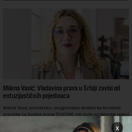
Milena Vasić: Vladavina prava u Srbiji zavisi od
entuzijastičnih pojedinaca
Milena Vasić, advokatica i programska direktorka Komiteta
pravnika za ljudska prava (YUCOM), već duže od decenije nalazi
se na prvoj liniji odbrane građanskih sloboda,
x
marginalizovanih grupa, žrtava diskrimi...