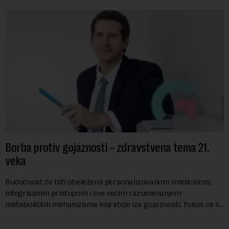
Borba protiv gojaznosti – zdravstvena tema 21.
veka
Budućnost će biti obeležena personalizovanom medicinom,
integrisanim pristupom i sve većim razumevanjem
metaboličkih mehanizama koji stoje iza gojaznosti. Fokus će se
sve više pomerati sa posledica na uzroke...