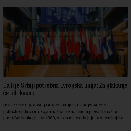
Da li je Srbiji potrebna Evropska unija: Za plakanje
će biti kasno
Dok je Srbija gotovo potpuno okupirana sopstvenom
političkom krizom, koja možda nikad nije ni prestala još od
pada Berlinskog zida 1989, oko nas se odvijaju procesi koji bi
mogli da promene geopolitičku arhi...