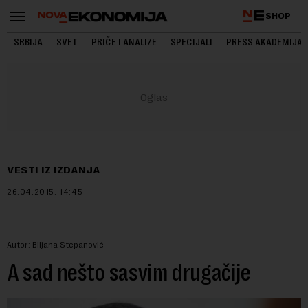
SHOP
SRBIJA
SVET
PRIČE I ANALIZE
SPECIJALI
PRESS AKADEMIJA
VESTI IZ IZDANJA
26.04.2015.
14:45
Autor: Biljana Stepanović
A sad nešto sasvim drugačije