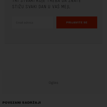
TRI STVARI KOJE TREBA DA ZNATE
STIŽU SVAKI DAN U VAŠ MEJL.
PRIJAVITE SE
POVEZANI SADRŽAJI