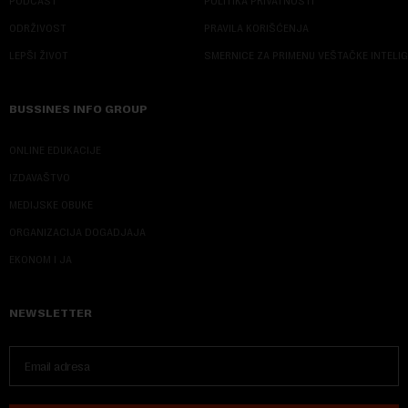
PODCAST
POLITIKA PRIVATNOSTI
ODRŽIVOST
PRAVILA KORIŠĆENJA
LEPŠI ŽIVOT
SMERNICE ZA PRIMENU VEŠTAČKE INTELI
BUSSINES INFO GROUP
ONLINE EDUKACIJE
IZDAVAŠTVO
MEDIJSKE OBUKE
ORGANIZACIJA DOGADJAJA
EKONOM I JA
NEWSLETTER