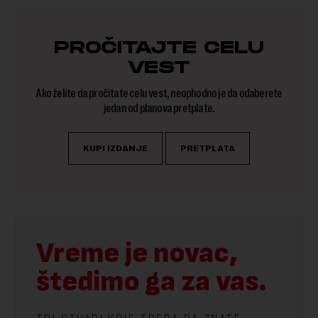
PROČITAJTE CELU
VEST
Ako želite da pročitate celu vest, neophodno je da odaberete
jedan od planova pretplate.
KUPI IZDANJE
PRETPLATA
Vreme je novac,
štedimo ga za vas.