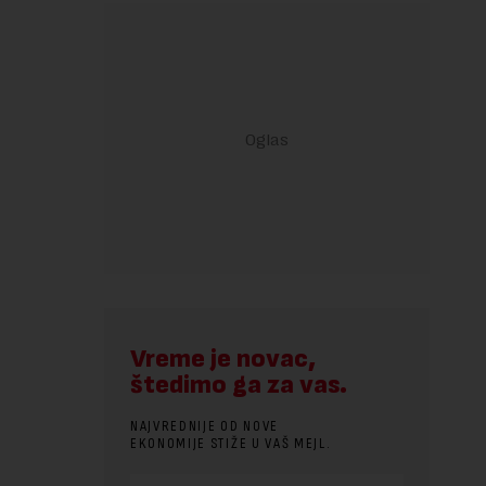
Vreme je novac,
štedimo ga za vas.
NAJVREDNIJE OD NOVE
EKONOMIJE STIŽE U VAŠ MEJL.