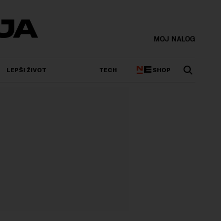
MOJ NALOG
SHOP
LEPŠI ŽIVOT
TECH