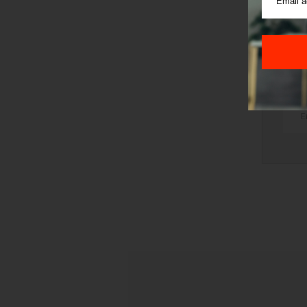
v
TRI
STI