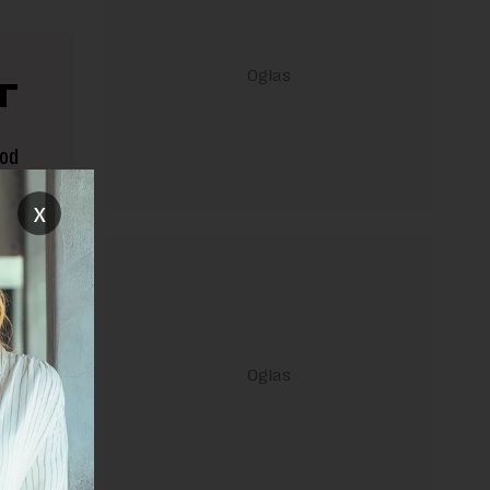
T
 od
x