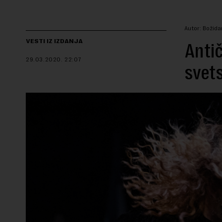
Autor: Božida
VESTI IZ IZDANJA
Antič
29.03.2020.
22:07
svets