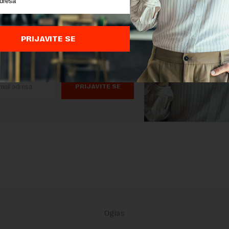
as.
 STVARI KOJE TREBA DA ZNATE
PRIJAVITE SE
ŽU SVAKI DAN U VAŠ MEJL.
PRIJAVITE SE