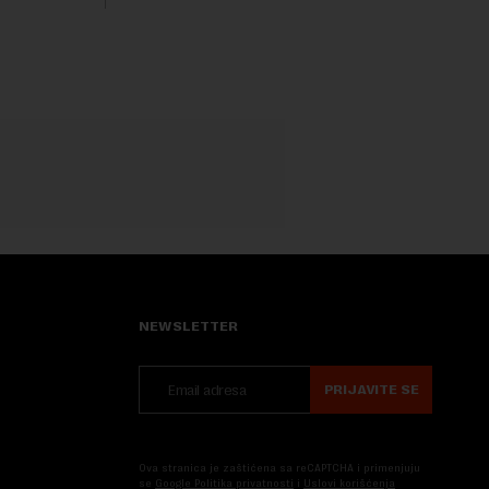
Fokus će se sve više pomerati sa
posledica na uzroke...
NEWSLETTER
PRIJAVITE SE
Ova stranica je zaštićena sa reCAPTCHA i primenjuju
se
Google Politika privatnosti
i
Uslovi korišćenja