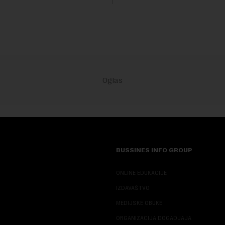
geopolitičku arhi...
 diplomatiji. Tokom bogate
BUSSINES INFO GROUP
ONLINE EDUKACIJE
IZDAVAŠTVO
MEDIJSKE OBUKE
ORGANIZACIJA DOGADJAJA