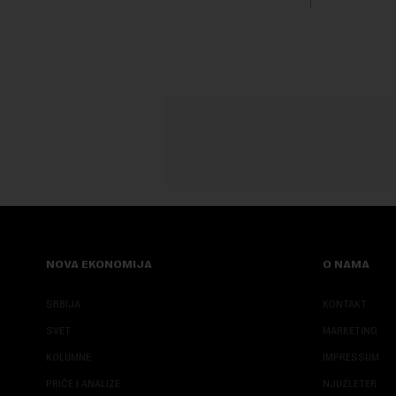
građanskih sloboda, marginalizovanih
francuskoj
grupa, žrtava diskrimi...
karije...
NOVA EKONOMIJA
O NAMA
SRBIJA
KONTAKT
SVET
MARKETING
KOLUMNE
IMPRESSUM
PRIČE I ANALIZE
NJUZLETER