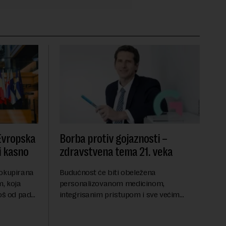
 Evropska
Borba protiv gojaznosti –
i kasno
zdravstvena tema 21. veka
 okupirana
Budućnost će biti obeležena
, koja
personalizovanom medicinom,
još od pada
integrisanim pristupom i sve većim
se odvijaju
razumevanjem metaboličkih
ene
mehanizama koji stoje iza gojaznosti.