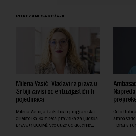
POVEZANI SADRŽAJI
Milena Vasić: Vladavina prava u
Ambasad
Srbiji zavisi od entuzijastičnih
Napredak
pojedinaca
preprek
Milena Vasić, advokatica i programska
Od oktobra 
direktorka Komiteta pravnika za ljudska
ambasadork
prava (YUCOM), već duže od decenije
Florans Fer
nalazi se na prvoj liniji odbrane
sa više od 