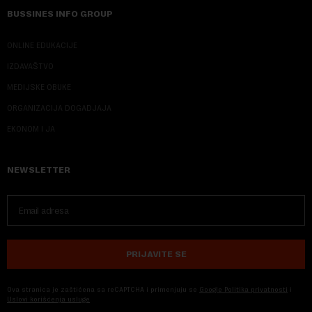
BUSSINES INFO GROUP
ONLINE EDUKACIJE
IZDAVAŠTVO
MEDIJSKE OBUKE
ORGANIZACIJA DOGADJAJA
EKONOM I JA
NEWSLETTER
PRIJAVITE SE
Ova stranica je zaštićena sa reCAPTCHA i primenjuju se
Google Politika privatnosti
i
Uslovi korišćenja usluge