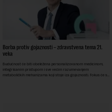
Borba protiv gojaznosti – zdravstvena tema 21.
veka
Budućnost će biti obeležena personalizovanom medicinom,
integrisanim pristupom i sve većim razumevanjem
metaboličkih mehanizama koji stoje iza gojaznosti. Fokus će se
sve više pomerati sa posledica na uzroke...