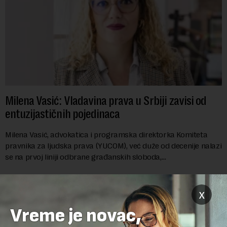
Milena Vasić: Vladavina prava u Srbiji zavisi od
entuzijastičnih pojedinaca
Milena Vasić, advokatica i programska direktorka Komiteta
pravnika za ljudska prava (YUCOM), već duže od decenije nalazi
se na prvoj liniji odbrane građanskih sloboda,
marginalizovanih grupa, žrtava diskrimi...
x
Vreme je novac,