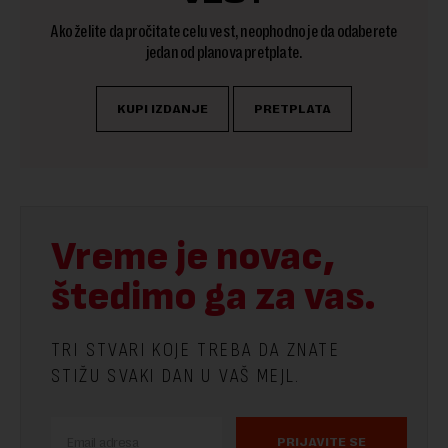
Ako želite da pročitate celu vest, neophodno je da odaberete
jedan od planova pretplate.
KUPI IZDANJE
PRETPLATA
Vreme je novac,
štedimo ga za vas.
TRI STVARI KOJE TREBA DA ZNATE
STIŽU SVAKI DAN U VAŠ MEJL.
PRIJAVITE SE