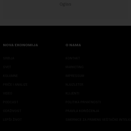
NOVA EKONOMIJA
O NAMA
SRBIJA
KONTAKT
SVET
MARKETING
KOLUMNE
IMPRESSUM
PRIČE I ANALIZE
NJUZLETER
VIDEO
KLIJENTI
PODCAST
POLITIKA PRIVATNOSTI
ODRŽIVOST
PRAVILA KORIŠĆENJA
LEPŠI ŽIVOT
SMERNICE ZA PRIMENU VEŠTAČKE INTELI