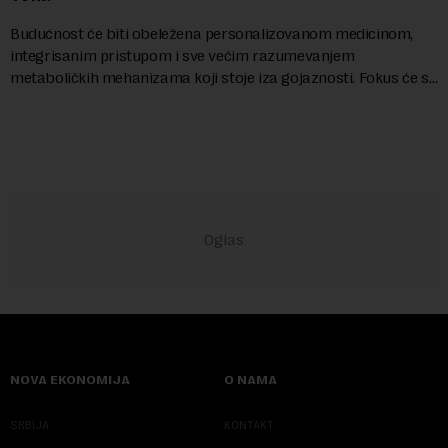
Budućnost će biti obeležena personalizovanom medicinom,
integrisanim pristupom i sve većim razumevanjem
metaboličkih mehanizama koji stoje iza gojaznosti. Fokus će se
sve više pomerati sa posledica na uzroke...
NOVA EKONOMIJA
O NAMA
SRBIJA
KONTAKT