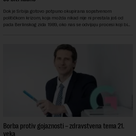
Dok je Srbija gotovo potpuno okupirana sopstvenom
političkom krizom, koja možda nikad nije ni prestala još od
pada Berlinskog zida 1989, oko nas se odvijaju procesi koji bi
mogli da promene geopolitičku arhi...
Borba protiv gojaznosti – zdravstvena tema 21.
veka