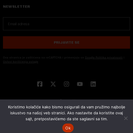
NEWSLETTER
PRIJAVITE SE
Ova stranica je zaštićena sa reCAPTCHA i primenjuju se
Google Politika privatnosti
i
Uslovi korišćenja usluge
Koristimo kolačiće kako bismo osigurali da vam pružimo najbolje
iskustvo na našoj veb stranici. Ako nastavite da koristite ovaj
sajt, pretpostavićemo da ste saglasni sa tim.
© 2026 NOVA EKONOMIJA | SVA PRAVA ZADŽANA | DEVELOPED BY
CUBES
Ok