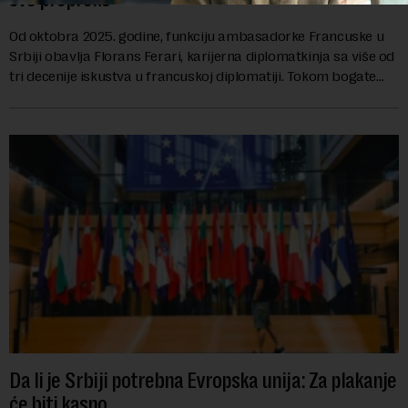
Od oktobra 2025. godine, funkciju ambasadorke Francuske u
Srbiji obavlja Florans Ferari, karijerna diplomatkinja sa više od
tri decenije iskustva u francuskoj diplomatiji. Tokom bogate
karije...
Da li je Srbiji potrebna Evropska unija: Za plakanje
će biti kasno