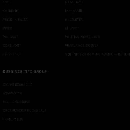
SVET
MARKETING
KOLUMNE
IMPRESSUM
PRIČE I ANALIZE
NJUZLETER
VIDEO
KLIJENTI
PODCAST
POLITIKA PRIVATNOSTI
ODRŽIVOST
PRAVILA KORIŠĆENJA
LEPŠI ŽIVOT
SMERNICE ZA PRIMENU VEŠTAČKE INTELI
BUSSINES INFO GROUP
ONLINE EDUKACIJE
IZDAVAŠTVO
MEDIJSKE OBUKE
ORGANIZACIJA DOGADJAJA
EKONOM I JA