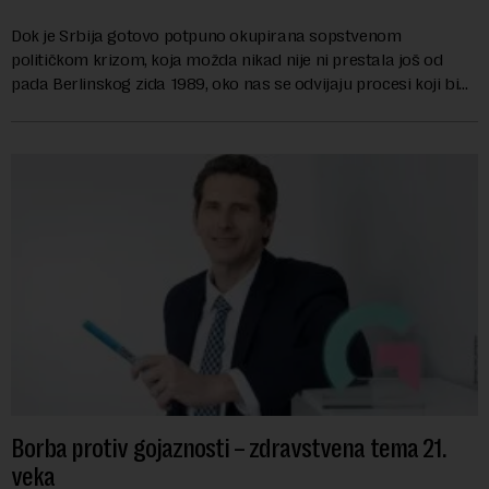
Dok je Srbija gotovo potpuno okupirana sopstvenom
političkom krizom, koja možda nikad nije ni prestala još od
pada Berlinskog zida 1989, oko nas se odvijaju procesi koji bi
mogli da promene geopolitičku arhi...
Borba protiv gojaznosti – zdravstvena tema 21.
veka