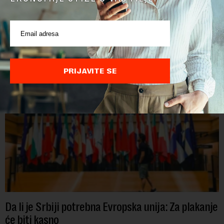
Od oktobra 2025. godine, funkciju ambasadorke Francuske u
Srbiji obavlja Florans Ferari, karijerna diplomatkinja sa više od
tri decenije iskustva u francuskoj diplomatiji. Tokom bogate
karije...
PRIJAVITE SE
Da li je Srbiji potrebna Evropska unija: Za plakanje
će biti kasno