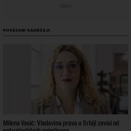
POVEZANI SADRŽAJI
Milena Vasić: Vladavina prava u Srbiji zavisi od
entuzijastičnih pojedinaca