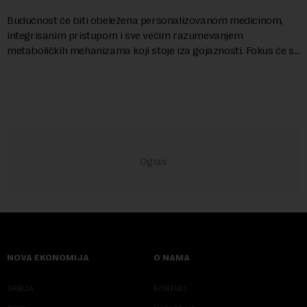
Budućnost će biti obeležena personalizovanom medicinom,
integrisanim pristupom i sve većim razumevanjem
metaboličkih mehanizama koji stoje iza gojaznosti. Fokus će se
sve više pomerati sa posledica na uzroke...
NOVA EKONOMIJA
O NAMA
SRBIJA
KONTAKT