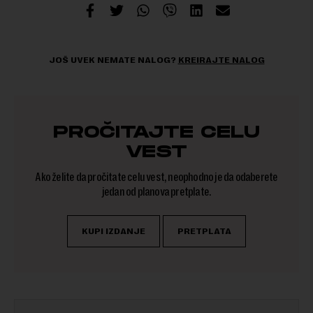
JOŠ UVEK NEMATE NALOG?
KREIRAJTE NALOG
PROČITAJTE CELU
VEST
Ako želite da pročitate celu vest, neophodno je da odaberete
jedan od planova pretplate.
KUPI IZDANJE
PRETPLATA