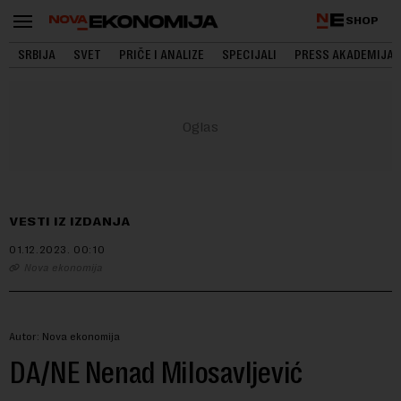
SHOP
SRBIJA
SVET
PRIČE I ANALIZE
SPECIJALI
PRESS AKADEMIJA
VESTI IZ IZDANJA
01.12.2023.
00:10
Nova ekonomija
Autor: Nova ekonomija
DA/NE Nenad Milosavljević