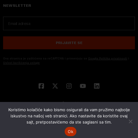
NEWSLETTER
PRIJAVITE SE
Ova stranica je zaštićena sa reCAPTCHA i primenjuju se
Google Politika privatnosti
i
Uslovi korišćenja usluge
Koristimo kolačiće kako bismo osigurali da vam pružimo najbolje
iskustvo na našoj veb stranici. Ako nastavite da koristite ovaj
sajt, pretpostavićemo da ste saglasni sa tim.
© 2026 NOVA EKONOMIJA | SVA PRAVA ZADŽANA | DEVELOPED BY
CUBES
Ok