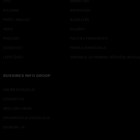
SVET
MARKETING
KOLUMNE
IMPRESSUM
PRIČE I ANALIZE
NJUZLETER
VIDEO
KLIJENTI
PODCAST
POLITIKA PRIVATNOSTI
ODRŽIVOST
PRAVILA KORIŠĆENJA
LEPŠI ŽIVOT
SMERNICE ZA PRIMENU VEŠTAČKE INTELI
BUSSINES INFO GROUP
ONLINE EDUKACIJE
IZDAVAŠTVO
MEDIJSKE OBUKE
ORGANIZACIJA DOGADJAJA
EKONOM I JA