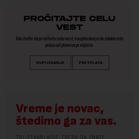
PROČITAJTE CELU
VEST
Ako želite da pročitate celu vest, neophodno je da odaberete
jedan od planova pretplate.
KUPI IZDANJE
PRETPLATA
Vreme je novac,
štedimo ga za vas.
TRI STVARI KOJE TREBA DA ZNATE