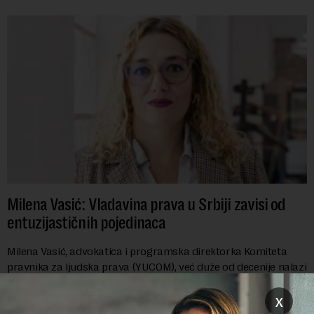
Milena Vasić: Vladavina prava u Srbiji zavisi od
entuzijastičnih pojedinaca
Milena Vasić, advokatica i programska direktorka Komiteta
pravnika za ljudska prava (YUCOM), već duže od decenije nalazi
se na prvoj liniji odbrane građanskih sloboda,
marginalizovanih grupa, žrtava diskrimi...
x