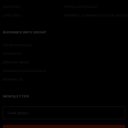
ODRŽIVOST
PRAVILA KORIŠĆENJA
LEPŠI ŽIVOT
SMERNICE ZA PRIMENU VEŠTAČKE INTELI
BUSSINES INFO GROUP
ONLINE EDUKACIJE
IZDAVAŠTVO
MEDIJSKE OBUKE
ORGANIZACIJA DOGADJAJA
EKONOM I JA
NEWSLETTER