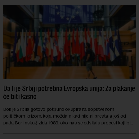
Da li je Srbiji potrebna Evropska unija: Za plakanje
će biti kasno
Dok je Srbija gotovo potpuno okupirana sopstvenom
političkom krizom, koja možda nikad nije ni prestala još od
pada Berlinskog zida 1989, oko nas se odvijaju procesi koji bi
mogli da promene geopolitičku arhi...