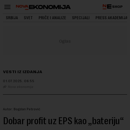
SHOP
SRBIJA
SVET
PRIČE I ANALIZE
SPECIJALI
PRESS AKADEMIJA
VESTI IZ IZDANJA
01.07.2025.
06:55
Nova ekonomija
Autor: Bogdan Petrović
Dobar profit uz EPS kao „bateriju“