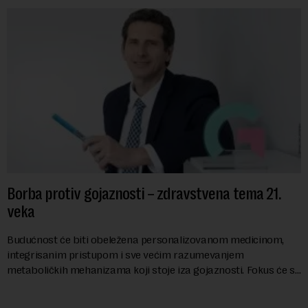
Borba protiv gojaznosti – zdravstvena tema 21.
veka
Budućnost će biti obeležena personalizovanom medicinom,
integrisanim pristupom i sve većim razumevanjem
metaboličkih mehanizama koji stoje iza gojaznosti. Fokus će se
sve više pomerati sa posledica na uzroke...