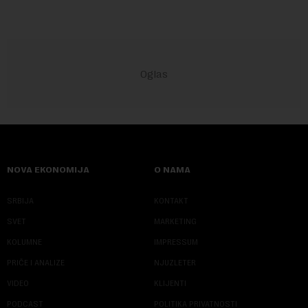
NOVA EKONOMIJA
O NAMA
SRBIJA
KONTAKT
SVET
MARKETING
KOLUMNE
IMPRESSUM
PRIČE I ANALIZE
NJUZLETER
VIDEO
KLIJENTI
PODCAST
POLITIKA PRIVATNOSTI