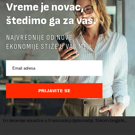
Vreme je novac,
štedimo ga za vas.
NAJVREDNIJE OD NOVE
EKONOMIJE STIŽE U VAŠ MEJL.
Ambasadorka Francuske: Napredak nije uklonio
PRIJAVITE SE
sve prepreke
Od oktobra 2025. godine, funkciju ambasadorke Francuske u
Srbiji obavlja Florans Ferari, karijerna diplomatkinja sa više od
tri decenije iskustva u francuskoj diplomatiji. Tokom bogate
karije...