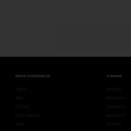
NOVA EKONOMIJA
O NAMA
SRBIJA
KONTAKT
SVET
MARKETING
KOLUMNE
IMPRESSUM
PRIČE I ANALIZE
NJUZLETER
VIDEO
KLIJENTI