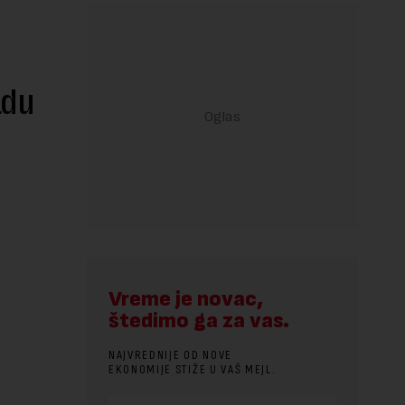
adu
Vreme je novac,
štedimo ga za vas.
NAJVREDNIJE OD NOVE
EKONOMIJE STIŽE U VAŠ MEJL.