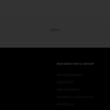
BUSSINES INFO GROUP
ONLINE EDUKACIJE
IZDAVAŠTVO
MEDIJSKE OBUKE
ORGANIZACIJA DOGADJAJA
EKONOM I JA