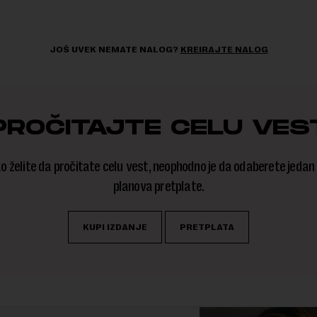
JOŠ UVEK NEMATE NALOG?
KREIRAJTE NALOG
PROČITAJTE CELU VES
o želite da pročitate celu vest, neophodno je da odaberete jedan
planova pretplate.
KUPI IZDANJE
PRETPLATA