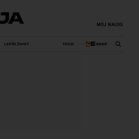
MOJ NALOG
SHOP
LEPŠI ŽIVOT
TECH