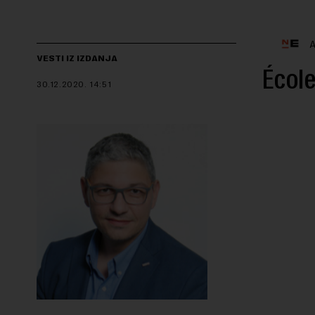
A
VESTI IZ IZDANJA
École
30.12.2020.
14:51