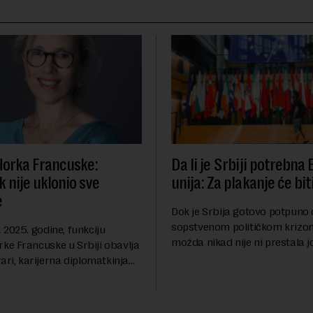
orka Francuske:
Da li je Srbiji potrebna
 nije uklonio sve
unija: Za plakanje će bit
e
Dok je Srbija gotovo potpuno
sopstvenom političkom krizom
2025. godine, funkciju
možda nikad nije ni prestala 
e Francuske u Srbiji obavlja
Berlinskog zida 1989, oko nas 
ari, karijerna diplomatkinja
procesi koji bi mogli da prom
tri decenije iskustva u
geopolitičku arhi...
 diplomatiji. Tokom bogate