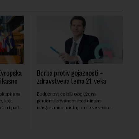
 Evropska
Borba protiv gojaznosti –
i kasno
zdravstvena tema 21. veka
 okupirana
Budućnost će biti obeležena
, koja
personalizovanom medicinom,
još od pada
integrisanim pristupom i sve većim
se odvijaju
razumevanjem metaboličkih
ene
mehanizama koji stoje iza gojaznosti.
Fokus će se sve više pomerati sa
posledica na uzroke...