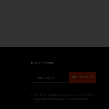
NEWSLETTER
PRIJAVITE SE
Ova stranica je zaštićena sa reCAPTCHA i primenjuju
se
Google Politika privatnosti
i
Uslovi korišćenja
usluge