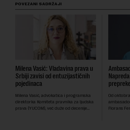
POVEZANI SADRŽAJI
Milena Vasić: Vladavina prava u
Ambasad
Srbiji zavisi od entuzijastičnih
Napredak
pojedinaca
preprek
Milena Vasić, advokatica i programska
Od oktobra 
direktorka Komiteta pravnika za ljudska
ambasadork
prava (YUCOM), već duže od decenije
Florans Fer
nalazi se na prvoj liniji odbrane
sa više od 
građanskih sloboda, marginalizovanih
francuskoj
grupa, žrtava diskrimi...
karije...