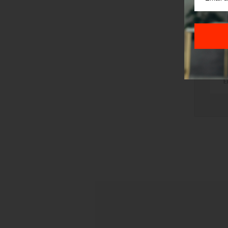
v
TRI
STI