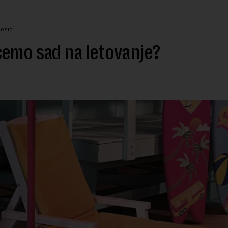
Kosić
emo sad na letovanje?