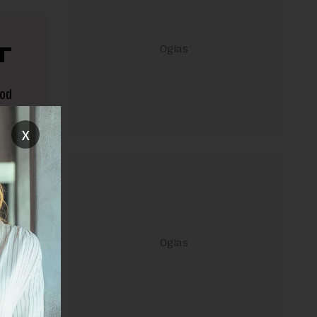
T
 od
x