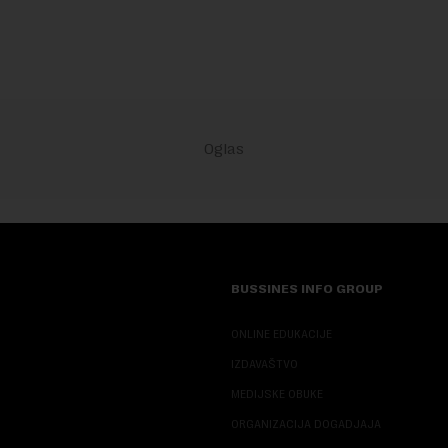
BUSSINES INFO GROUP
ONLINE EDUKACIJE
IZDAVAŠTVO
MEDIJSKE OBUKE
ORGANIZACIJA DOGADJAJA