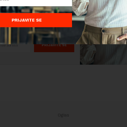
as.
 STVARI KOJE TREBA DA ZNATE
PRIJAVITE SE
ŽU SVAKI DAN U VAŠ MEJL.
PRIJAVITE SE