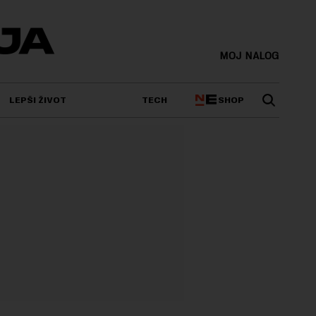
MOJ NALOG
SHOP
LEPŠI ŽIVOT
TECH