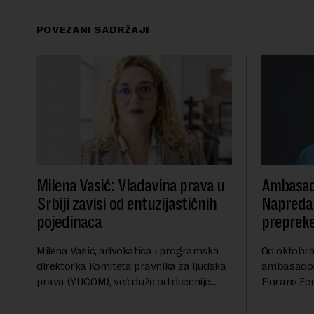
POVEZANI SADRŽAJI
Milena Vasić: Vladavina prava u
Ambasad
Srbiji zavisi od entuzijastičnih
Napredak
pojedinaca
preprek
Milena Vasić, advokatica i programska
Od oktobra 
direktorka Komiteta pravnika za ljudska
ambasadork
prava (YUCOM), već duže od decenije
Florans Fer
nalazi se na prvoj liniji odbrane
sa više od 
građanskih sloboda, marginalizovanih
francuskoj