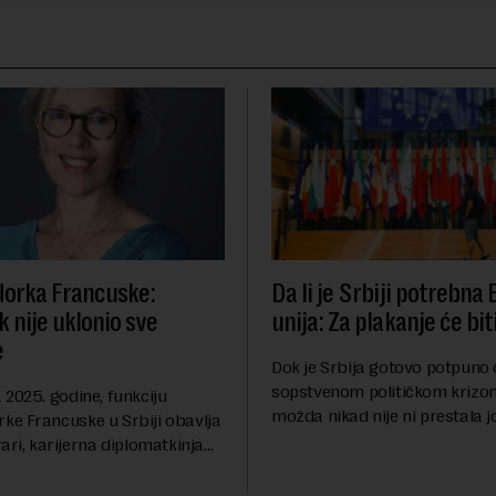
orka Francuske:
Da li je Srbiji potrebna
 nije uklonio sve
unija: Za plakanje će bit
e
Dok je Srbija gotovo potpuno
sopstvenom političkom krizom
2025. godine, funkciju
možda nikad nije ni prestala 
e Francuske u Srbiji obavlja
Berlinskog zida 1989, oko nas 
ari, karijerna diplomatkinja
procesi koji bi mogli da prom
tri decenije iskustva u
geopolitičku arhi...
 diplomatiji. Tokom bogate