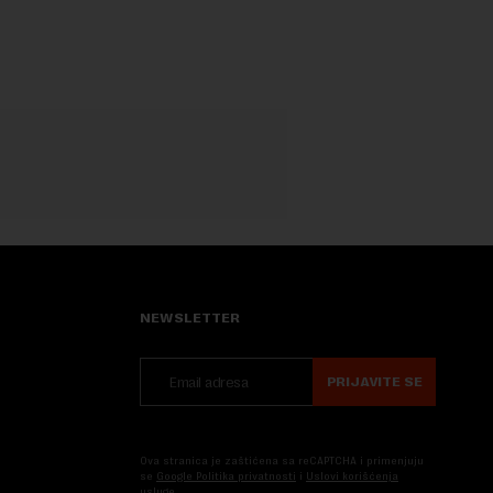
posledica na uzroke...
NEWSLETTER
PRIJAVITE SE
Ova stranica je zaštićena sa reCAPTCHA i primenjuju
se
Google Politika privatnosti
i
Uslovi korišćenja
usluge