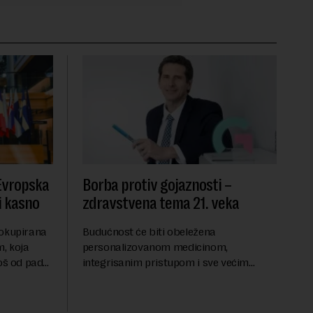
 Evropska
Borba protiv gojaznosti –
i kasno
zdravstvena tema 21. veka
 okupirana
Budućnost će biti obeležena
, koja
personalizovanom medicinom,
još od pada
integrisanim pristupom i sve većim
se odvijaju
razumevanjem metaboličkih
ene
mehanizama koji stoje iza gojaznosti.
Fokus će se sve više pomerati sa