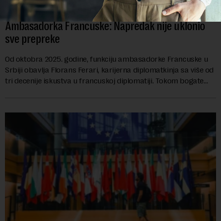
Ambasadorka Francuske: Napredak nije uklonio
sve prepreke
Od oktobra 2025. godine, funkciju ambasadorke Francuske u
Srbiji obavlja Florans Ferari, karijerna diplomatkinja sa više od
tri decenije iskustva u francuskoj diplomatiji. Tokom bogate
karije...