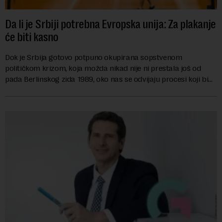
Da li je Srbiji potrebna Evropska unija: Za plakanje
će biti kasno
Dok je Srbija gotovo potpuno okupirana sopstvenom
političkom krizom, koja možda nikad nije ni prestala još od
pada Berlinskog zida 1989, oko nas se odvijaju procesi koji bi
mogli da promene geopolitičku arhi...