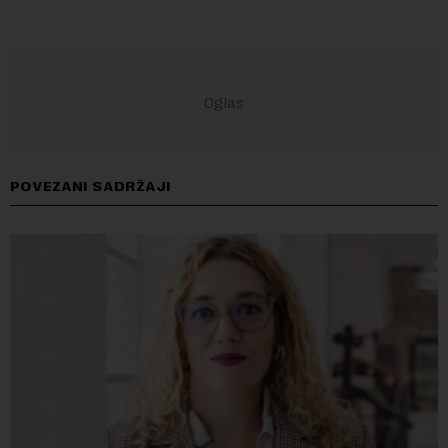
POVEZANI SADRŽAJI