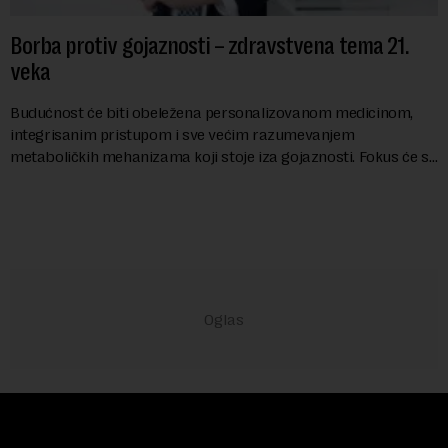
Borba protiv gojaznosti – zdravstvena tema 21.
veka
Budućnost će biti obeležena personalizovanom medicinom,
integrisanim pristupom i sve većim razumevanjem
metaboličkih mehanizama koji stoje iza gojaznosti. Fokus će se
sve više pomerati sa posledica na uzroke...