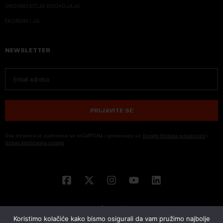
ORGANIZACIJA DOGADJAJA
EKONOM I JA
NEWSLETTER
PRIJAVITE SE
Ova stranica je zaštićena sa reCAPTCHA i primenjuju se
Google Politika privatnosti
i
Uslovi korišćenja usluge
Koristimo kolačiće kako bismo osigurali da vam pružimo najbolje