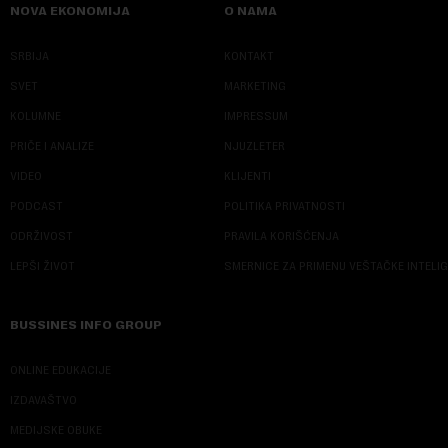
NOVA EKONOMIJA
O NAMA
SRBIJA
KONTAKT
SVET
MARKETING
KOLUMNE
IMPRESSUM
PRIČE I ANALIZE
NJUZLETER
VIDEO
KLIJENTI
PODCAST
POLITIKA PRIVATNOSTI
ODRŽIVOST
PRAVILA KORIŠĆENJA
LEPŠI ŽIVOT
SMERNICE ZA PRIMENU VEŠTAČKE INTELI
BUSSINES INFO GROUP
ONLINE EDUKACIJE
IZDAVAŠTVO
MEDIJSKE OBUKE