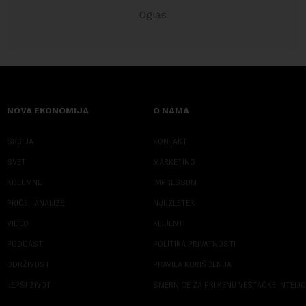
NOVA EKONOMIJA
O NAMA
SRBIJA
KONTAKT
SVET
MARKETING
KOLUMNE
IMPRESSUM
PRIČE I ANALIZE
NJUZLETER
VIDEO
KLIJENTI
PODCAST
POLITIKA PRIVATNOSTI
ODRŽIVOST
PRAVILA KORIŠĆENJA
LEPŠI ŽIVOT
SMERNICE ZA PRIMENU VEŠTAČKE INTELI