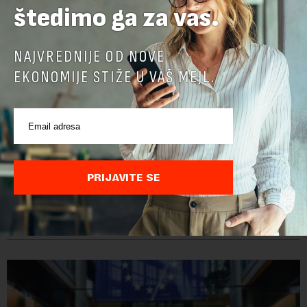
štedimo ga za vas.
NAJVREDNIJE OD NOVE
EKONOMIJE STIŽE U VAŠ MEJL.
Ambasadorka Francuske: Napredak nije uklonio
sve prepreke
PRIJAVITE SE
Od oktobra 2025. godine, funkciju ambasadorke Francuske u
Srbiji obavlja Florans Ferari, karijerna diplomatkinja sa više od
tri decenije iskustva u francuskoj diplomatiji. Tokom bogate
karije...