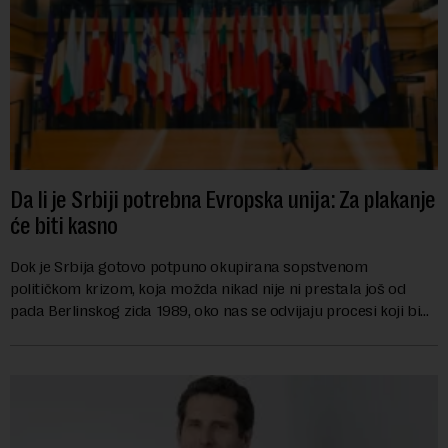
Da li je Srbiji potrebna Evropska unija: Za plakanje
će biti kasno
Dok je Srbija gotovo potpuno okupirana sopstvenom
političkom krizom, koja možda nikad nije ni prestala još od
pada Berlinskog zida 1989, oko nas se odvijaju procesi koji bi
mogli da promene geopolitičku arhi...