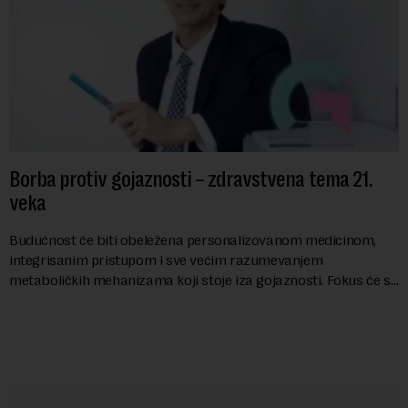
Borba protiv gojaznosti – zdravstvena tema 21.
veka
Budućnost će biti obeležena personalizovanom medicinom,
integrisanim pristupom i sve većim razumevanjem
metaboličkih mehanizama koji stoje iza gojaznosti. Fokus će se
sve više pomerati sa posledica na uzroke...