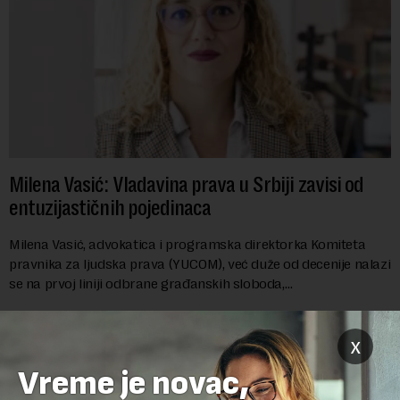
Milena Vasić: Vladavina prava u Srbiji zavisi od
entuzijastičnih pojedinaca
Milena Vasić, advokatica i programska direktorka Komiteta
pravnika za ljudska prava (YUCOM), već duže od decenije nalazi
se na prvoj liniji odbrane građanskih sloboda,
marginalizovanih grupa, žrtava diskrimi...
x
Vreme je novac,