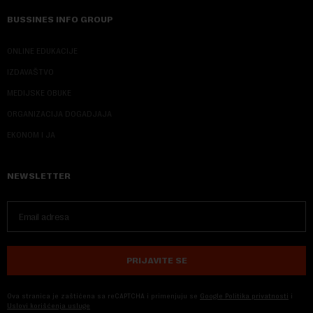
BUSSINES INFO GROUP
ONLINE EDUKACIJE
IZDAVAŠTVO
MEDIJSKE OBUKE
ORGANIZACIJA DOGADJAJA
EKONOM I JA
NEWSLETTER
PRIJAVITE SE
Ova stranica je zaštićena sa reCAPTCHA i primenjuju se
Google Politika privatnosti
i
Uslovi korišćenja usluge