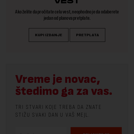
VEST
Ako želite da pročitate celu vest, neophodno je da odaberete
jedan od planova pretplate.
KUPI IZDANJE
PRETPLATA
Vreme je novac,
štedimo ga za vas.
TRI STVARI KOJE TREBA DA ZNATE
STIŽU SVAKI DAN U VAŠ MEJL.