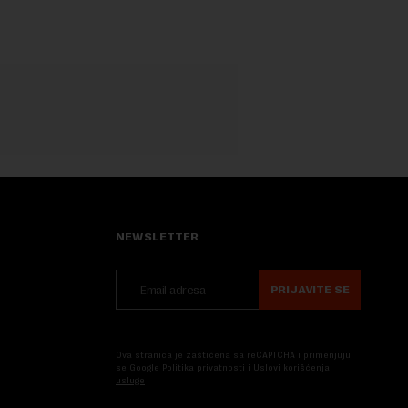
NEWSLETTER
PRIJAVITE SE
Ova stranica je zaštićena sa reCAPTCHA i primenjuju
se
Google Politika privatnosti
i
Uslovi korišćenja
usluge