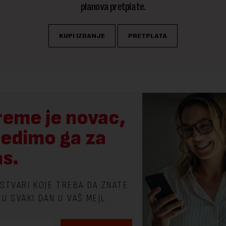
planova pretplate.
KUPI IZDANJE
PRETPLATA
reme je novac,
tedimo ga za
as.
 STVARI KOJE TREBA DA ZNATE
ŽU SVAKI DAN U VAŠ MEJL.