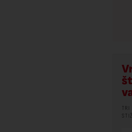
V
š
v
TRI
STI