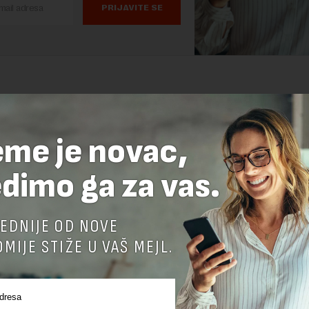
PRIJAVITE SE
eme je novac,
dimo ga za vas.
EDNIJE OD NOVE
MIJE STIŽE U VAŠ MEJL.