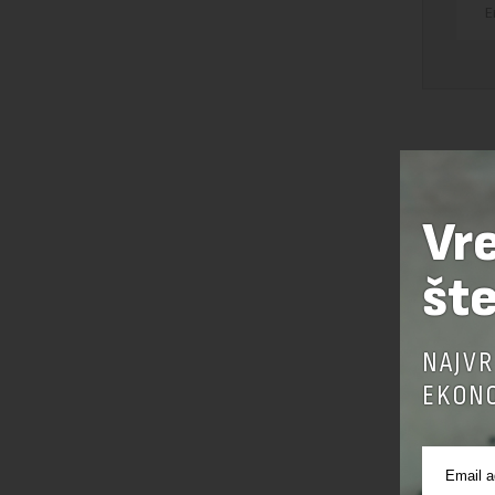
Vr
šte
NAJVR
EKONO