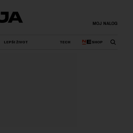
MOJ NALOG
SHOP
LEPŠI ŽIVOT
TECH