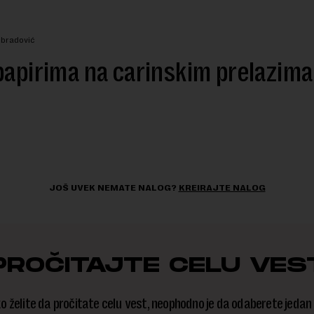
Obradović
papirima na carinskim prelazima
JOŠ UVEK NEMATE NALOG?
KREIRAJTE NALOG
PROČITAJTE CELU VES
o želite da pročitate celu vest, neophodno je da odaberete jedan