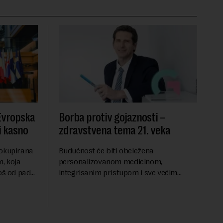
 Evropska
Borba protiv gojaznosti –
i kasno
zdravstvena tema 21. veka
 okupirana
Budućnost će biti obeležena
, koja
personalizovanom medicinom,
još od pada
integrisanim pristupom i sve većim
se odvijaju
razumevanjem metaboličkih
ene
mehanizama koji stoje iza gojaznosti.
Fokus će se sve više pomerati sa
posledica na uzroke...