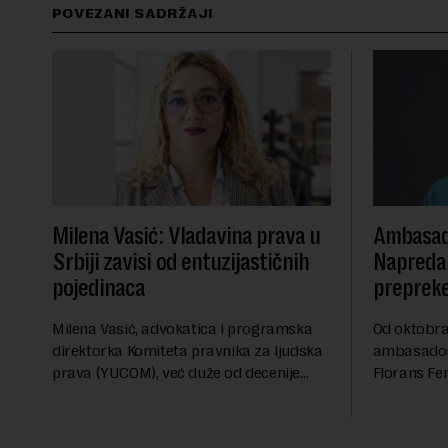
POVEZANI SADRŽAJI
Milena Vasić: Vladavina prava u
Ambasad
Srbiji zavisi od entuzijastičnih
Napredak
pojedinaca
preprek
Milena Vasić, advokatica i programska
Od oktobra 
direktorka Komiteta pravnika za ljudska
ambasadork
prava (YUCOM), već duže od decenije
Florans Fer
nalazi se na prvoj liniji odbrane
sa više od 
građanskih sloboda, marginalizovanih
francuskoj
grupa, žrtava diskrimi...
karije...