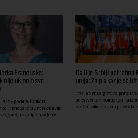
orka Francuske:
Da li je Srbiji potrebna
 nije uklonio sve
unija: Za plakanje će bit
e
Dok je Srbija gotovo potpuno
sopstvenom političkom krizom
2025. godine, funkciju
možda nikad nije ni prestala 
e Francuske u Srbiji obavlja
Berlinskog zida 1989, oko nas 
ari, karijerna diplomatkinja
procesi koji bi mogli da prom
tri decenije iskustva u
geopolitičku arhi...
 diplomatiji. Tokom bogate