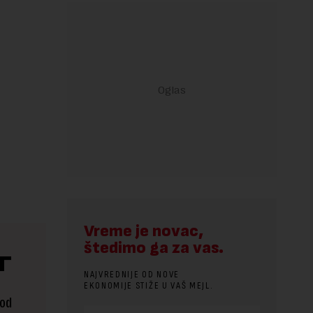
Vreme je novac,
štedimo ga za vas.
T
NAJVREDNIJE OD NOVE
EKONOMIJE STIŽE U VAŠ MEJL.
 od