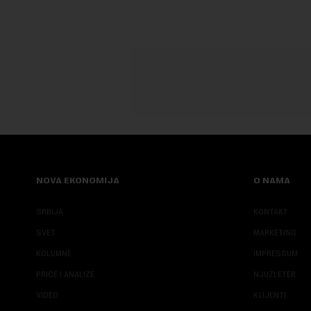
NOVA EKONOMIJA
O NAMA
SRBIJA
KONTAKT
SVET
MARKETING
KOLUMNE
IMPRESSUM
PRIČE I ANALIZE
NJUZLETER
VIDEO
KLIJENTI