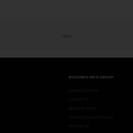
BUSSINES INFO GROUP
ONLINE EDUKACIJE
IZDAVAŠTVO
MEDIJSKE OBUKE
ORGANIZACIJA DOGADJAJA
EKONOM I JA