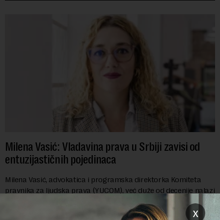
Milena Vasić: Vladavina prava u Srbiji zavisi od
entuzijastičnih pojedinaca
Milena Vasić, advokatica i programska direktorka Komiteta
pravnika za ljudska prava (YUCOM), već duže od decenije nalazi
se na prvoj liniji odbrane građanskih sloboda,
x
marginalizovanih grupa, žrtava diskrimi...