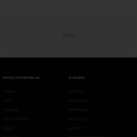
NOVA EKONOMIJA
O NAMA
SRBIJA
KONTAKT
SVET
MARKETING
KOLUMNE
IMPRESSUM
PRIČE I ANALIZE
NJUZLETER
VIDEO
KLIJENTI