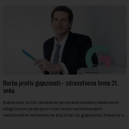
Borba protiv gojaznosti – zdravstvena tema 21.
veka
Budućnost će biti obeležena personalizovanom medicinom,
integrisanim pristupom i sve većim razumevanjem
metaboličkih mehanizama koji stoje iza gojaznosti. Fokus će se
sve više pomerati sa posledica na uzroke...