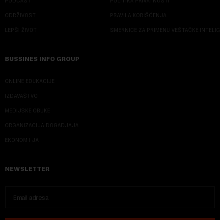
PODCAST
POLITIKA PRIVATNOSTI
ODRŽIVOST
PRAVILA KORIŠĆENJA
LEPŠI ŽIVOT
SMERNICE ZA PRIMENU VEŠTAČKE INTELI
BUSSINES INFO GROUP
ONLINE EDUKACIJE
IZDAVAŠTVO
MEDIJSKE OBUKE
ORGANIZACIJA DOGADJAJA
EKONOM I JA
NEWSLETTER