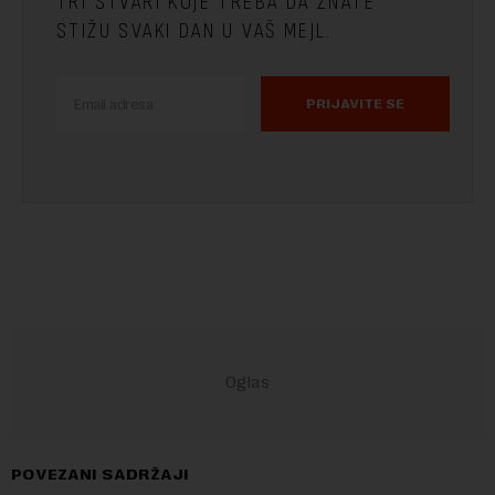
TRI STVARI KOJE TREBA DA ZNATE
STIŽU SVAKI DAN U VAŠ MEJL.
PRIJAVITE SE
POVEZANI SADRŽAJI