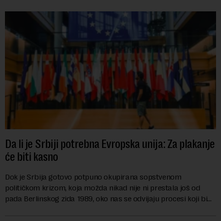
Da li je Srbiji potrebna Evropska unija: Za plakanje
će biti kasno
Dok je Srbija gotovo potpuno okupirana sopstvenom
političkom krizom, koja možda nikad nije ni prestala još od
pada Berlinskog zida 1989, oko nas se odvijaju procesi koji bi
mogli da promene geopolitičku arhi...