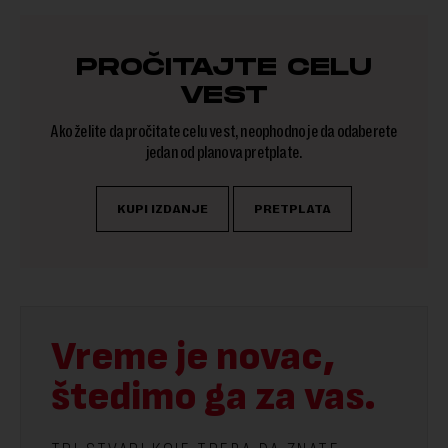
PROČITAJTE CELU
VEST
Ako želite da pročitate celu vest, neophodno je da odaberete
jedan od planova pretplate.
KUPI IZDANJE
PRETPLATA
Vreme je novac,
štedimo ga za vas.