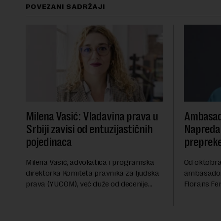
POVEZANI SADRŽAJI
Milena Vasić: Vladavina prava u
Ambasad
Srbiji zavisi od entuzijastičnih
Napredak
pojedinaca
preprek
Milena Vasić, advokatica i programska
Od oktobra 
direktorka Komiteta pravnika za ljudska
ambasadork
prava (YUCOM), već duže od decenije
Florans Fer
nalazi se na prvoj liniji odbrane
sa više od 
građanskih sloboda, marginalizovanih
francuskoj
grupa, žrtava diskrimi...
karije...