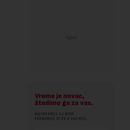
Vreme je novac,
štedimo ga za vas.
NAJVREDNIJE OD NOVE
EKONOMIJE STIŽE U VAŠ MEJL.