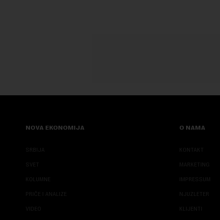
NOVA EKONOMIJA
O NAMA
SRBIJA
KONTAKT
SVET
MARKETING
KOLUMNE
IMPRESSUM
PRIČE I ANALIZE
NJUZLETER
VIDEO
KLIJENTI