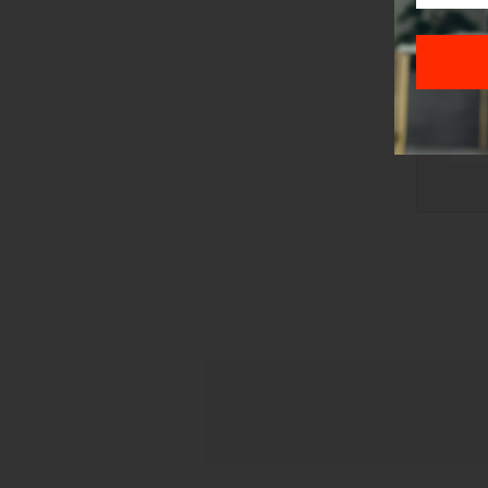
TRI
STI