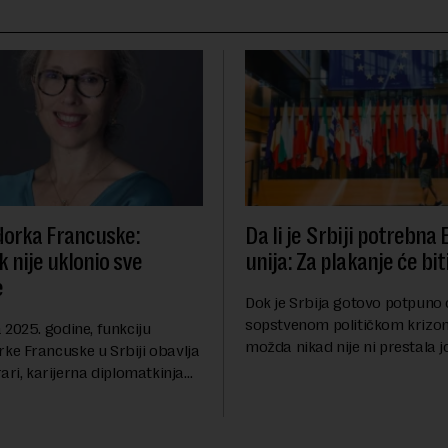
orka Francuske:
Da li je Srbiji potrebna
 nije uklonio sve
unija: Za plakanje će bit
e
Dok je Srbija gotovo potpuno
sopstvenom političkom krizom
2025. godine, funkciju
možda nikad nije ni prestala 
e Francuske u Srbiji obavlja
Berlinskog zida 1989, oko nas 
ari, karijerna diplomatkinja
procesi koji bi mogli da prom
tri decenije iskustva u
geopolitičku arhi...
 diplomatiji. Tokom bogate