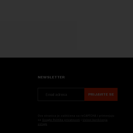
NEWSLETTER
PRIJAVITE SE
Ova stranica je zaštićena sa reCAPTCHA i primenjuju
se
Google Politika privatnosti
i
Uslovi korišćenja
usluge