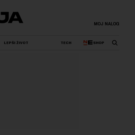
MOJ NALOG
SHOP
LEPŠI ŽIVOT
TECH