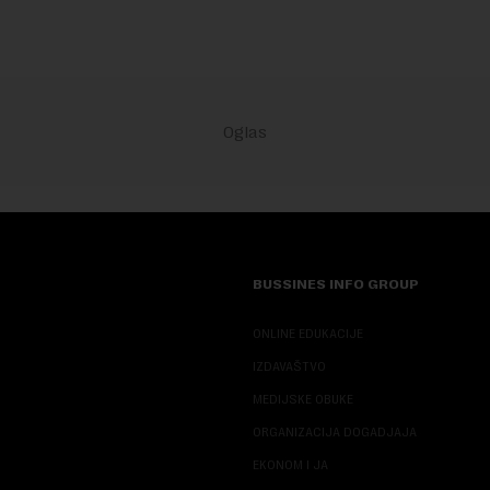
BUSSINES INFO GROUP
ONLINE EDUKACIJE
IZDAVAŠTVO
MEDIJSKE OBUKE
ORGANIZACIJA DOGADJAJA
EKONOM I JA