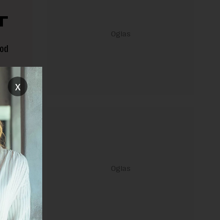
T
 od
x