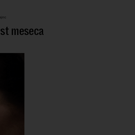
ajnc
ost meseca