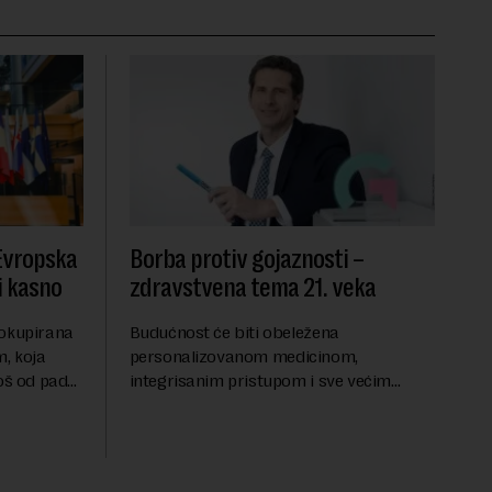
 Evropska
Borba protiv gojaznosti –
i kasno
zdravstvena tema 21. veka
 okupirana
Budućnost će biti obeležena
, koja
personalizovanom medicinom,
još od pada
integrisanim pristupom i sve većim
se odvijaju
razumevanjem metaboličkih
ene
mehanizama koji stoje iza gojaznosti.
Fokus će se sve više pomerati sa
posledica na uzroke...