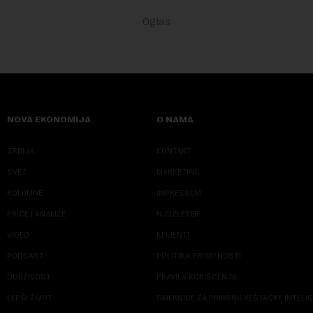
NOVA EKONOMIJA
O NAMA
SRBIJA
KONTAKT
SVET
MARKETING
KOLUMNE
IMPRESSUM
PRIČE I ANALIZE
NJUZLETER
VIDEO
KLIJENTI
PODCAST
POLITIKA PRIVATNOSTI
ODRŽIVOST
PRAVILA KORIŠĆENJA
LEPŠI ŽIVOT
SMERNICE ZA PRIMENU VEŠTAČKE INTELI