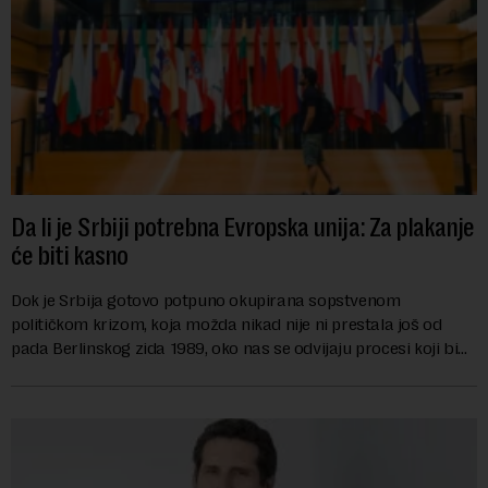
Da li je Srbiji potrebna Evropska unija: Za plakanje
će biti kasno
Dok je Srbija gotovo potpuno okupirana sopstvenom
političkom krizom, koja možda nikad nije ni prestala još od
pada Berlinskog zida 1989, oko nas se odvijaju procesi koji bi
mogli da promene geopolitičku arhi...