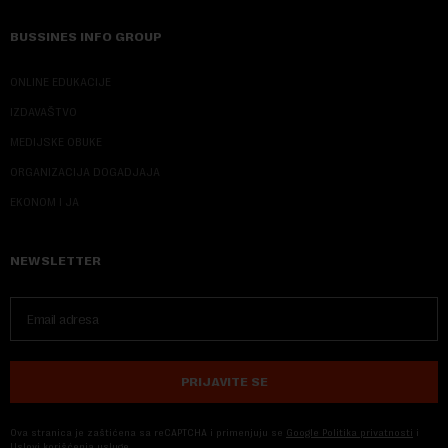
BUSSINES INFO GROUP
ONLINE EDUKACIJE
IZDAVAŠTVO
MEDIJSKE OBUKE
ORGANIZACIJA DOGADJAJA
EKONOM I JA
NEWSLETTER
PRIJAVITE SE
Ova stranica je zaštićena sa reCAPTCHA i primenjuju se
Google Politika privatnosti
i
Uslovi korišćenja usluge