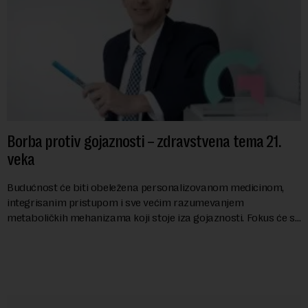
Borba protiv gojaznosti – zdravstvena tema 21.
veka
Budućnost će biti obeležena personalizovanom medicinom,
integrisanim pristupom i sve većim razumevanjem
metaboličkih mehanizama koji stoje iza gojaznosti. Fokus će se
sve više pomerati sa posledica na uzroke...