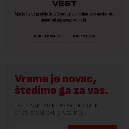
VEST
Ako želite da pročitate celu vest, neophodno je da odaberete
jedan od planova pretplate.
KUPI IZDANJE
PRETPLATA
Vreme je novac,
štedimo ga za vas.
TRI STVARI KOJE TREBA DA ZNATE
STIŽU SVAKI DAN U VAŠ MEJL.