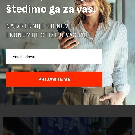
štedimo ga za vas.
NAJVREDNIJE OD NOVE
EKONOMIJE STIŽE U VAŠ MEJL.
Ambasadorka Francuske: Napredak nije uklonio
sve prepreke
PRIJAVITE SE
Od oktobra 2025. godine, funkciju ambasadorke Francuske u
Srbiji obavlja Florans Ferari, karijerna diplomatkinja sa više od
tri decenije iskustva u francuskoj diplomatiji. Tokom bogate
karije...