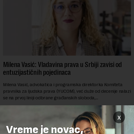
Milena Vasić: Vladavina prava u Srbiji zavisi od
entuzijastičnih pojedinaca
Milena Vasić, advokatica i programska direktorka Komiteta
pravnika za ljudska prava (YUCOM), već duže od decenije nalazi
se na prvoj liniji odbrane građanskih sloboda,
marginalizovanih grupa, žrtava diskrimi...
x
Vreme je novac,