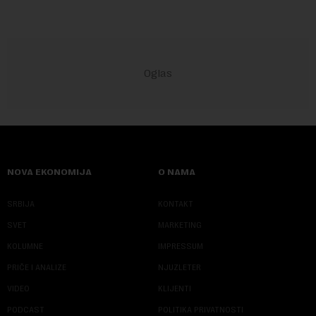
NOVA EKONOMIJA
O NAMA
SRBIJA
KONTAKT
SVET
MARKETING
KOLUMNE
IMPRESSUM
PRIČE I ANALIZE
NJUZLETER
VIDEO
KLIJENTI
PODCAST
POLITIKA PRIVATNOSTI