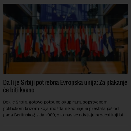
Da li je Srbiji potrebna Evropska unija: Za plakanje
će biti kasno
Dok je Srbija gotovo potpuno okupirana sopstvenom
političkom krizom, koja možda nikad nije ni prestala još od
pada Berlinskog zida 1989, oko nas se odvijaju procesi koji bi
mogli da promene geopolitičku arhi...