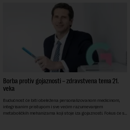
Borba protiv gojaznosti – zdravstvena tema 21.
veka
Budućnost će biti obeležena personalizovanom medicinom,
integrisanim pristupom i sve većim razumevanjem
metaboličkih mehanizama koji stoje iza gojaznosti. Fokus će se
sve više pomerati sa posledica na uzroke...