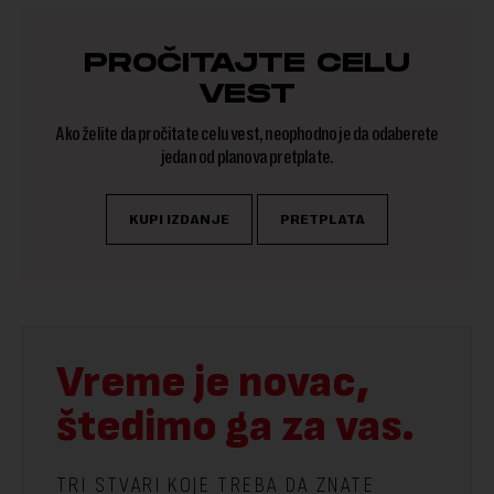
PROČITAJTE CELU
VEST
Ako želite da pročitate celu vest, neophodno je da odaberete
jedan od planova pretplate.
KUPI IZDANJE
PRETPLATA
Vreme je novac,
štedimo ga za vas.
TRI STVARI KOJE TREBA DA ZNATE