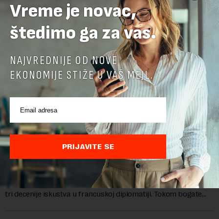
Vreme je novac,
štedimo ga za vas.
NAJVREDNIJE OD NOVE
EKONOMIJE STIŽE U VAŠ MEJL.
Ambasadorka Francuske: Napredak nije uklonio
PRIJAVITE SE
sve prepreke
Od oktobra 2025. godine, funkciju ambasadorke Francuske u
Srbiji obavlja Florans Ferari, karijerna diplomatkinja sa više od
tri decenije iskustva u francuskoj diplomatiji. Tokom bogate
karije...