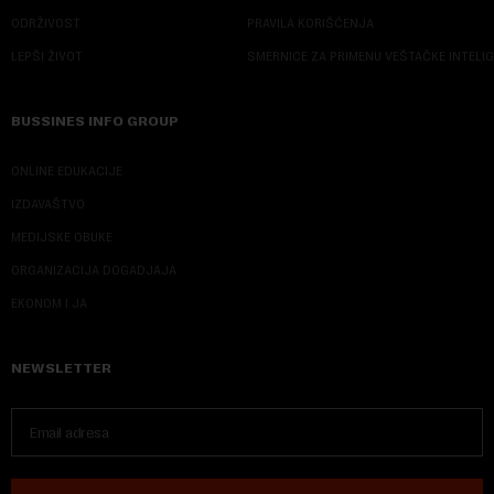
ODRŽIVOST
PRAVILA KORIŠĆENJA
LEPŠI ŽIVOT
SMERNICE ZA PRIMENU VEŠTAČKE INTELI
BUSSINES INFO GROUP
ONLINE EDUKACIJE
IZDAVAŠTVO
MEDIJSKE OBUKE
ORGANIZACIJA DOGADJAJA
EKONOM I JA
NEWSLETTER