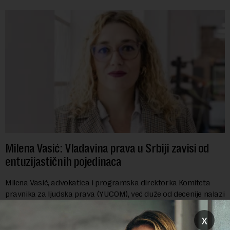
Milena Vasić: Vladavina prava u Srbiji zavisi od
entuzijastičnih pojedinaca
Milena Vasić, advokatica i programska direktorka Komiteta
pravnika za ljudska prava (YUCOM), već duže od decenije nalazi
se na prvoj liniji odbrane građanskih sloboda,
marginalizovanih grupa, žrtava diskrimi...
x