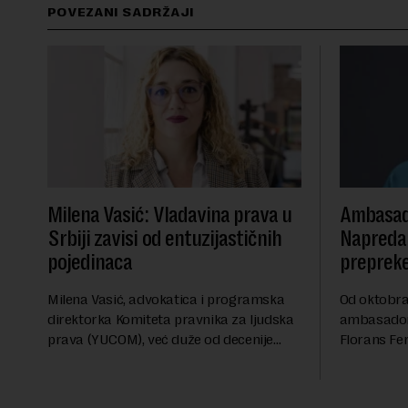
POVEZANI SADRŽAJI
Milena Vasić: Vladavina prava u
Ambasad
Srbiji zavisi od entuzijastičnih
Napredak
pojedinaca
preprek
Milena Vasić, advokatica i programska
Od oktobra 
direktorka Komiteta pravnika za ljudska
ambasadork
prava (YUCOM), već duže od decenije
Florans Fer
nalazi se na prvoj liniji odbrane
sa više od 
građanskih sloboda, marginalizovanih
francuskoj
grupa, žrtava diskrimi...
karije...