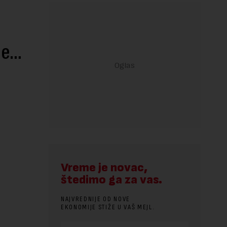
ne…
Vreme je novac,
štedimo ga za vas.
NAJVREDNIJE OD NOVE
EKONOMIJE STIŽE U VAŠ MEJL.