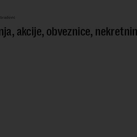
Obradović
ja, akcije, obveznice, nekretni