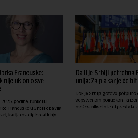
orka Francuske:
Da li je Srbiji potrebna
 nije uklonio sve
unija: Za plakanje će bit
e
Dok je Srbija gotovo potpuno
sopstvenom političkom krizom
2025. godine, funkciju
možda nikad nije ni prestala 
e Francuske u Srbiji obavlja
Berlinskog zida 1989, oko nas 
ari, karijerna diplomatkinja
procesi koji bi mogli da prom
tri decenije iskustva u
geopolitičku arhi...
 diplomatiji. Tokom bogate