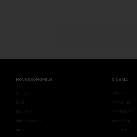
NOVA EKONOMIJA
O NAMA
SRBIJA
KONTAKT
SVET
MARKETING
KOLUMNE
IMPRESSUM
PRIČE I ANALIZE
NJUZLETER
VIDEO
KLIJENTI