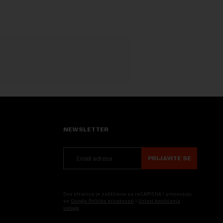
NEWSLETTER
PRIJAVITE SE
Ova stranica je zaštićena sa reCAPTCHA i primenjuju
se
Google Politika privatnosti
i
Uslovi korišćenja
usluge