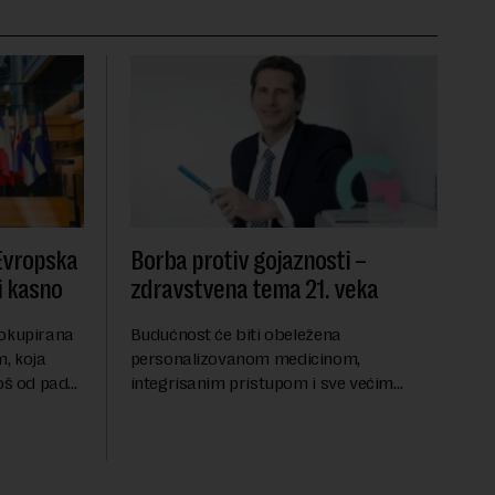
 Evropska
Borba protiv gojaznosti –
i kasno
zdravstvena tema 21. veka
 okupirana
Budućnost će biti obeležena
, koja
personalizovanom medicinom,
još od pada
integrisanim pristupom i sve većim
se odvijaju
razumevanjem metaboličkih
ene
mehanizama koji stoje iza gojaznosti.
Fokus će se sve više pomerati sa
posledica na uzroke...