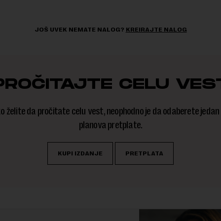
JOŠ UVEK NEMATE NALOG?
KREIRAJTE NALOG
PROČITAJTE CELU VES
o želite da pročitate celu vest, neophodno je da odaberete jedan
planova pretplate.
KUPI IZDANJE
PRETPLATA