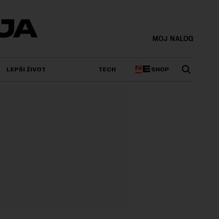
MOJ NALOG
SHOP
LEPŠI ŽIVOT
TECH