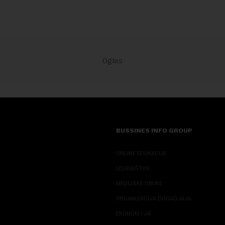
BUSSINES INFO GROUP
ONLINE EDUKACIJE
IZDAVAŠTVO
MEDIJSKE OBUKE
ORGANIZACIJA DOGADJAJA
EKONOM I JA