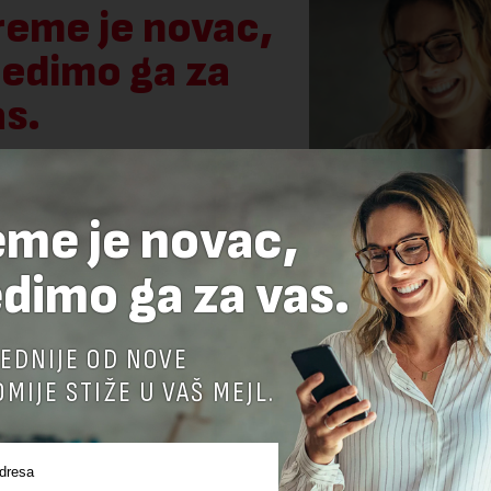
reme je novac,
tedimo ga za
as.
 STVARI KOJE TREBA DA ZNATE
ŽU SVAKI DAN U VAŠ MEJL.
eme je novac,
dimo ga za vas.
PRIJAVITE SE
EDNIJE OD NOVE
MIJE STIŽE U VAŠ MEJL.