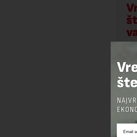
V
š
v
TRI
STI
Vr
šte
NAJVR
EKONO