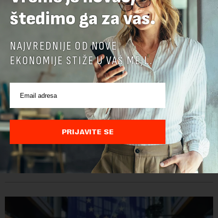
štedimo ga za vas.
NAJVREDNIJE OD NOVE
EKONOMIJE STIŽE U VAŠ MEJL.
Ambasadorka Francuske: Napredak nije uklonio
sve prepreke
PRIJAVITE SE
Od oktobra 2025. godine, funkciju ambasadorke Francuske u
Srbiji obavlja Florans Ferari, karijerna diplomatkinja sa više od
tri decenije iskustva u francuskoj diplomatiji. Tokom bogate
karije...