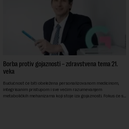
Borba protiv gojaznosti – zdravstvena tema 21.
veka
Budućnost će biti obeležena personalizovanom medicinom,
integrisanim pristupom i sve većim razumevanjem
metaboličkih mehanizama koji stoje iza gojaznosti. Fokus će se
sve više pomerati sa posledica na uzroke...