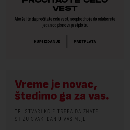
PROČITAJTE CELU
VEST
Ako želite da pročitate celu vest, neophodno je da odaberete
jedan od planova pretplate.
KUPI IZDANJE
PRETPLATA
Vreme je novac,
štedimo ga za vas.
TRI STVARI KOJE TREBA DA ZNATE
STIŽU SVAKI DAN U VAŠ MEJL.