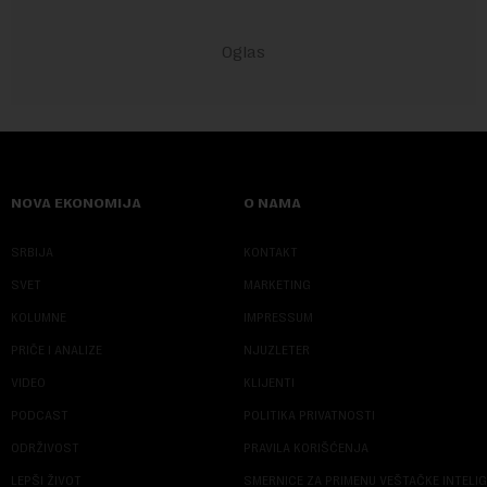
NOVA EKONOMIJA
O NAMA
SRBIJA
KONTAKT
SVET
MARKETING
KOLUMNE
IMPRESSUM
PRIČE I ANALIZE
NJUZLETER
VIDEO
KLIJENTI
PODCAST
POLITIKA PRIVATNOSTI
ODRŽIVOST
PRAVILA KORIŠĆENJA
LEPŠI ŽIVOT
SMERNICE ZA PRIMENU VEŠTAČKE INTELI