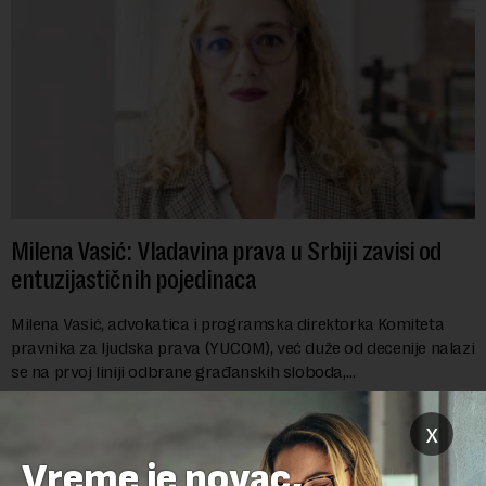
Milena Vasić: Vladavina prava u Srbiji zavisi od
entuzijastičnih pojedinaca
Milena Vasić, advokatica i programska direktorka Komiteta
pravnika za ljudska prava (YUCOM), već duže od decenije nalazi
se na prvoj liniji odbrane građanskih sloboda,
marginalizovanih grupa, žrtava diskrimi...
x
Vreme je novac,