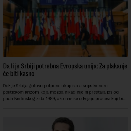
Da li je Srbiji potrebna Evropska unija: Za plakanje
će biti kasno
Dok je Srbija gotovo potpuno okupirana sopstvenom
političkom krizom, koja možda nikad nije ni prestala još od
pada Berlinskog zida 1989, oko nas se odvijaju procesi koji bi
mogli da promene geopolitičku arhi...