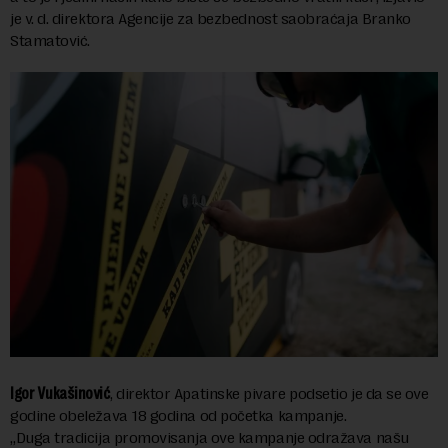
je v. d. direktora Agencije za bezbednost saobraćaja Branko
Stamatović.
Igor Vukašinović
, direktor Apatinske pivare podsetio je da se ove
godine obeležava 18 godina od početka kampanje.
„Duga tradicija promovisanja ove kampanje odražava našu