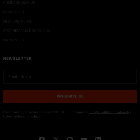
ONLINE EDUKACIJE
IZDAVAŠTVO
MEDIJSKE OBUKE
ORGANIZACIJA DOGADJAJA
EKONOM I JA
NEWSLETTER
PRIJAVITE SE
Ova stranica je zaštićena sa reCAPTCHA i primenjuju se
Google Politika privatnosti
i
Uslovi korišćenja usluge