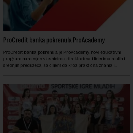
ProCredit banka pokrenula ProAcademy
ProCredit banka pokrenula je ProAcademy, novi edukativni
program namenjen vlasnicima, direktorima i liderima malih i
srednjih preduzeća, sa ciljem da kroz praktična znanja i
razmenu iskustava dodatno unapred...