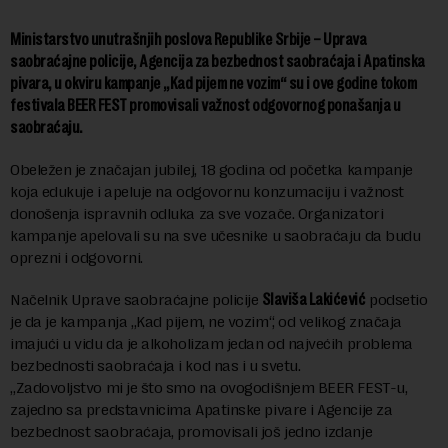
Ministarstvo unutrašnjih poslova Republike Srbije – Uprava
saobraćajne policije, Agencija za bezbednost saobraćaja i Apatinska
pivara, u okviru kampanje „Kad pijem ne vozim“ su i ove godine tokom
festivala BEER FEST promovisali važnost odgovornog ponašanja u
saobraćaju.
Obeležen je značajan jubilej, 18 godina od početka kampanje
koja edukuje i apeluje na odgovornu konzumaciju i važnost
donošenja ispravnih odluka za sve vozače. Organizatori
kampanje apelovali su na sve učesnike u saobraćaju da budu
oprezni i odgovorni.
Načelnik Uprave saobraćajne policije
Slaviša Lakićević
podsetio
je da je kampanja „Kad pijem, ne vozim“, od velikog značaja
imajući u vidu da je alkoholizam jedan od najvećih problema
bezbednosti saobraćaja i kod nas i u svetu.
„Zadovoljstvo mi je što smo na ovogodišnjem BEER FEST-u,
zajedno sa predstavnicima Apatinske pivare i Agencije za
bezbednost saobraćaja, promovisali još jedno izdanje