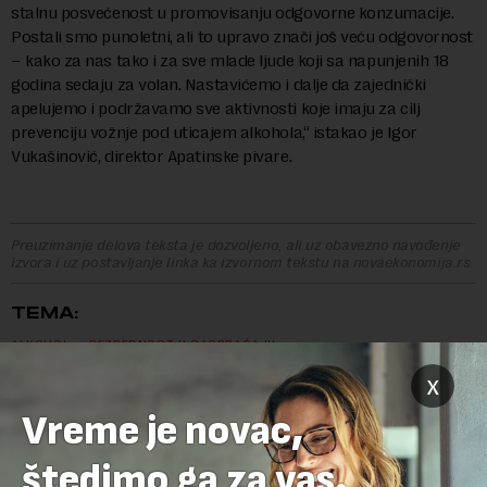
stalnu posvećenost u promovisanju odgovorne konzumacije.
Postali smo punoletni, ali to upravo znači još veću odgovornost
– kako za nas tako i za sve mlade ljude koji sa napunjenih 18
godina sedaju za volan. Nastavićemo i dalje da zajednički
apelujemo i podržavamo sve aktivnosti koje imaju za cilj
prevenciju vožnje pod uticajem alkohola,“ istakao je Igor
Vukašinović, direktor Apatinske pivare.
Preuzimanje delova teksta je dozvoljeno, ali uz obavezno navođenje
izvora i uz postavljanje linka ka izvornom tekstu na novaekonomija.rs
TEMA:
ALKOHOL
BEZBEDNOST U SAOBRAĆAJU
x
DRUŠTVENA ODGOVORNOST
PIVO
Vreme je novac,
štedimo ga za vas.