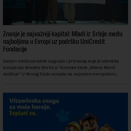
Znanje je najvažniji kapital: Mladi iz Srbije među
najboljima u Evropi uz podršku UniCredit
Fondacije
Sedam međunarodnih nagrada i priznanja koje je učenička
kompanija Moneta Works iz Tehničke škole „Mileva Marić
Ajnštajn“ iz Novog Sada osvojila na najvećem evropskom
festivalu preduzetništva mladih Gen-E 202...