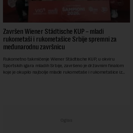
Završen Wiener Städtische KUP – mladi
rukometaši i rukometašice Srbije spremni za
međunarodnu završnicu
Rukometno takmičenje Wiener Städtische KUP, u okviru
Sportskih igara mladih Srbije, završeno je državnim finalom
koje je okupilo najbolje mlade rukometaše i rukometašice iz
svih krajeva zemlje. Nakon kvalifi...