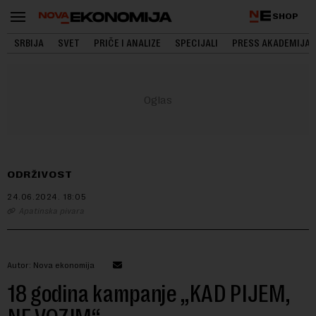
SHOP
SRBIJA
SVET
PRIČE I ANALIZE
SPECIJALI
PRESS AKADEMIJA
ODRŽIVOST
24.06.2024.
18:05
Apatinska pivara
Autor: Nova ekonomija
18 godina kampanje „KAD PIJEM,