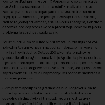
kampanje „Kad pijem ne vozim“. Ponosni smo na činjenicu da
ove godine po osamnaesti put zajednički realizujemo ovu
kampanju, što je čini kampanjom sa najvećom tradicijom u
kojoj Uprava saobraćajne policije učestvuje. Pored tradicije,
radi se i o jednoj od kampanja sa najvećim značajem, s obzirom
da vožnja pod dejstvom alkohola predstavlja jedan od najvećih
problema bezbednosti saobraćaja.
Koristim priliku da se u ime Ministarstva unutrašnjih poslova
zahvalim Apatinskoj pivari na podršci i donacijama koje smo
imali svih ovih godina. Gotovo 200 alkometara najnovije
generacije, ali i druga oprema koju je Apatinska pivara donirala
Upravi saobraćajne policije kroz prethodni period, ne pokazuju
samo društvenu odgovornost ove kompanije, već i posvećenost
zajedničkom cilju, a to je unapređenje bezbednosti saobraćaja
na našim putevima.
Ovim putem apelujem na građane da budu odgovorni, da ne
upravljaju vozilom ukoliko su konzumirali alkohol i da ne
dozvole da jedna greška i trenutak neopreznosti zauvek
promeni njihov život i živote njihovih porodica“, istakao je