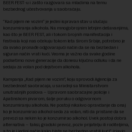
BEER FEST-u i zašto razgovara sa mladima na temu
bezbednog učestvovanja u saobraćaju.
“Kad pijem ne vozim“ je jedini ispravan stav u slučaju
konzumiranja alkohola. Na mnogobrojnim letnjim dešavanjima,
kao što je BEER FEST, ali i tokom brojnih manifestacija i
festivala koji nas očekuju tokom leta širom Srbije, potrebno je
da svako pronađe odgovarajući način da se na bezbedan i
siguran način vrati kući. Veoma je važno da svake godine
podsetimo nove generacije da donesu ključnu odluku i da ne
sedaju za volan pod dejstvom alkohola.
Kampanja „Kad pijem ne vozim“, koju sprovodi Agencija za
bezbednost saobraćaja, u saradnji sa Ministarstvom
unutrašnjih poslova – Upravom saobraćajne policije i
Apatinskom pivarom, šalje poruku o odgovornom
konzumiranju alkohola. Ne postoji nikakvo opravdanje da onaj
ko je konzumirao alkohol seda za volan, niti da pristane da se
prevozi sa nekim ko je konzumirao alkohol. Uvek postoji dobra
alternativa – taksi, gradski prevoz, poziv prijatelju ili roditeljima,
a to je i jedini način kako biste se bezbedno vratili kući“, izjavio