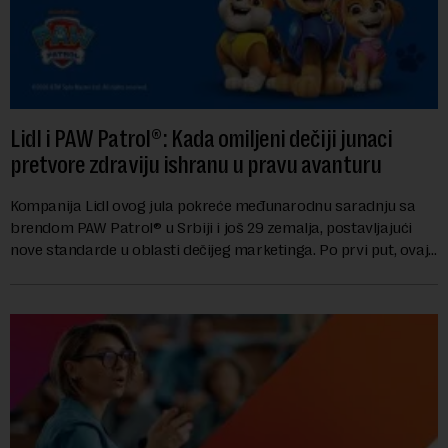
Lidl i PAW Patrol®: Kada omiljeni dečiji junaci
pretvore zdraviju ishranu u pravu avanturu
Kompanija Lidl ovog jula pokreće međunarodnu saradnju sa
brendom PAW Patrol® u Srbiji i još 29 zemalja, postavljajući
nove standarde u oblasti dečijeg marketinga. Po prvi put, ovaj
brend za predškolski uzras...