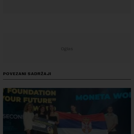
POVEZANI SADRŽAJI