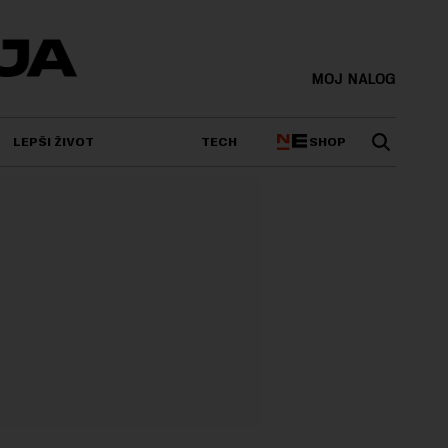
MOJ NALOG
SHOP
LEPŠI ŽIVOT
TECH