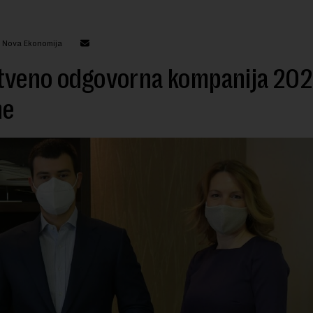
: Nova Ekonomija
tveno odgovorna kompanija 202
ne