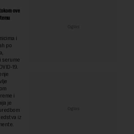
 tokom ove
stemu
icima i
ah po
a,
 i serume
OVID-19.
enje
lje
kom
reme i
ja je
e uredbom
redstva iz
mente.