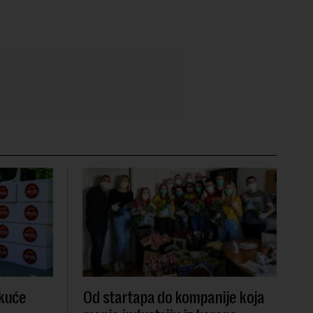
 kuće
Od startapa do kompanije koja