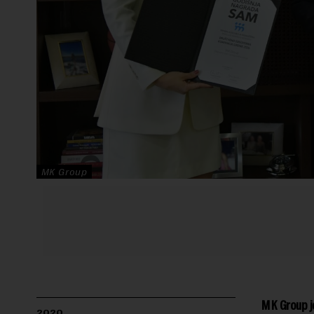
MK Group
MK Group j
2020