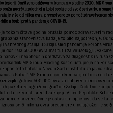
 kategoriji Društveno odgovorna kompanija godine 2020. MK Group
o pruža podršku zajednici u kojoj posluje od svog osnivanja, a samo
rala je više od milion evra, prvenstveno za pomoć zdravstvenom si
rbije u borbi protiv pandemije COVID-19.
je tokom čitave godine pružala pomoć zdravstvenim radn
m grupama stanovništva kada je to bilo najpotrebnije. Odm
ju vanrednog stanja u Srbiji usled pandemije korona virus
 je donirala 50.000 evra Institutu za virusologiju, vakcine
 za nabavku neophodnih sredstava za dijagnostiku virusa C
 predsednik MK Group Miodrag Kostić ustupio je na korišć
 kapacitete hotela u Novom Sadu Institutu za javno zdrav
vanović Batut”. MK Group i njene kompanije članice su to
 izdvojile gotovo 500.000 evra za nabavku medicinske op
nih paketa za ugrožene građane Srbije. Dodatno, kompani
luku da ne koristi sredstva koje je Vlada Republike Srbij
za pomoć privredi, čime je ostavila mogućnost da se ta s
 iznosu od 5 miliona evra preusmere u najugroženije seg