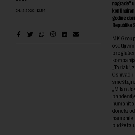
nagrade” u
kontinuiran
24.12.2020.
12:54
godine doni
Republike S
MK Group 
osetljivi
proglašen
kompanija
„Torlak”,
Osnivač i
smeštajne
„Milan Jo
pandemije
humanitar
donela od
namenila 
budžeta u