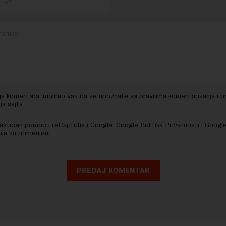
nja komentara, molimo vas da se upoznate sa
pravilima komentarisanja i p
ja sajta.
 zaštićen pomocu reCaptcha i Google.
Google Politika Privatnosti
i
Google
nja
su primenjeni.