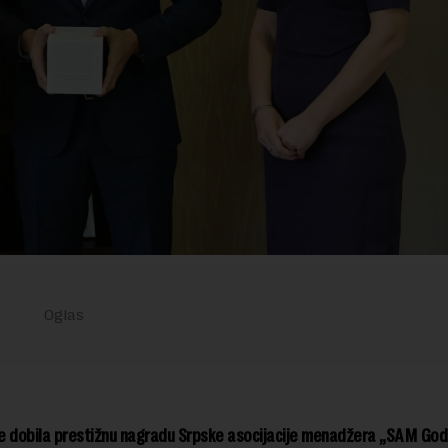
e dobila prestižnu nagradu Srpske asocijacije menadžera „SAM God