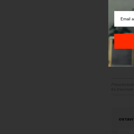
„Svi menad
empatični
smo utical
reaguje i 
da sačuva
prođe. Ka
siguran j
način na k
asocijaci
Preuzimanje 
ka izvornom
OSTAVI