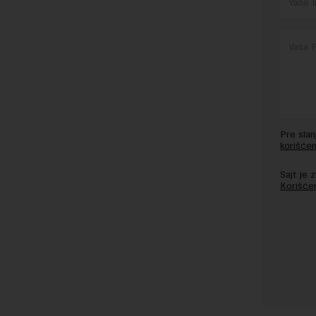
Pre sla
korišćen
Sajt je
Korišće