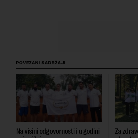
POVEZANI SADRŽAJI
Na visini odgovornosti i u godini
Za zdrav