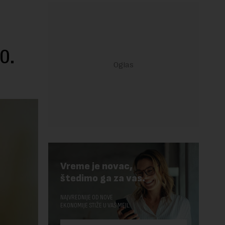
0.
Vreme je novac,
štedimo ga za vas.
NAJVREDNIJE OD NOVE
EKONOMIJE STIŽE U VAŠ MEJL.