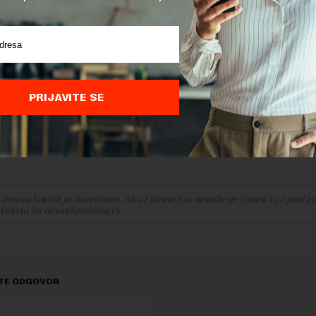
žeri su morali da se snalaze, da budu vrlo efikasni i vrlo
, da probaju da sačuvaju svoje preduzeće i svoje zaposle
i i pokušavali da pokažemo državi koliko je bitno da se što
to se na kraju i desilo. Ponosan sam na naše članove koji s
ju svoje zaposlene jer je to ključ za uspeh koji će doći ka
da pričamo o 2021, vidimo svetlo na kraju tunela. Ono št
PRIJAVITE SE
este da se nikada više nećemo vratiti na staro i da nećemo
oji smo radili“, istakao je
Dragoljub Damljanović
, predsednik 
je menadžera.
delova teksta je dozvoljeno, ali uz obavezno navođenje izvora i uz postavl
 tekstu na novaekonomija.rs
TE ODGOVOR