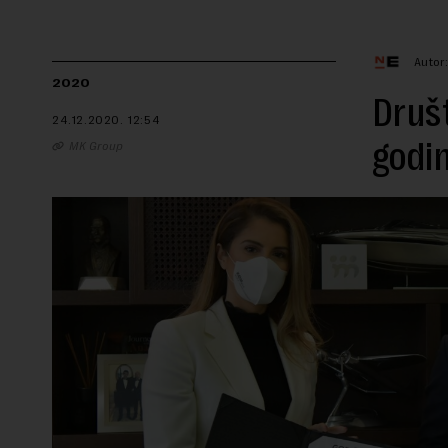
Autor
2020
Druš
24.12.2020.
12:54
godi
MK Group