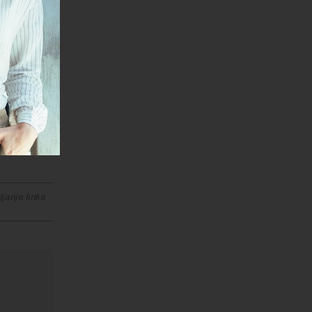
ne. Jako
 ranije
u uspeli
da sve ovo
o sam
 raditi na
Srpske
janje linka