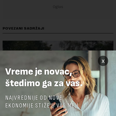
POVEZANI SADRŽAJI
x
Vreme je novac,
štedimo ga za vas.
NAJVREDNIJE OD NOVE
EKONOMIJE STIŽE U VAŠ MEJL.
Na visini odgovornosti i u godini najvećih izazova