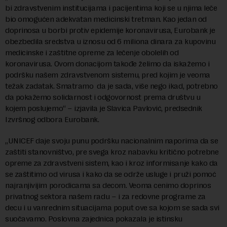
bi zdravstvenim institucijama i pacijentima koji se u njima leče
bio omogućen adekvatan medicinski tretman. Kao jedan od
doprinosa u borbi protiv epidemije koronavirusa, Eurobank je
obezbedila sredstva u iznosu od 6 miliona dinara za kupovinu
medicinske i zaštitne opreme za lečenje obolelih od
koronavirusa. Ovom donacijom takođe želimo da iskažemo i
podršku našem zdravstvenom sistemu, pred kojim je veoma
težak zadatak. Smatramo da je sada, više nego ikad, potrebno
da pokažemo solidarnost i odgovornost prema društvu u
kojem poslujemo“ – izjavila je Slavica Pavlović, predsednik
Izvršnog odbora Eurobank.
„UNICEF daje svoju punu podršku nacionalnim naporima da se
zaštiti stanovništvo, pre svega kroz nabavku kritično potrebne
opreme za zdravstveni sistem, kao i kroz informisanje kako da
se zaštitimo od virusa i kako da se održe usluge i pruži pomoć
najranjivijim porodicama sa decom. Veoma cenimo doprinos
privatnog sektora našem radu – i za redovne programe za
decu i u vanrednim situacijama poput ove sa kojom se sada svi
suočavamo. Poslovna zajednica pokazala je istinsku