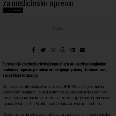
za medicinsku opremu
Eurobank
Eurobank je obezbedila šest miliona dinara za kupovinu neophodne
medicinske opreme potrebne za suzbijanje epidemije koronavirusa,
saopštila je kompanija.
Donacija će biti realizovana preko UNICEF-a koji je objavio
poziv kompanijima i pojedincima da budu solidarni i doniraju
sredstva za nabavku potrebne opreme koja je potrebna da se
spasu životi ljudi u Srbiji i podrži naš zdravstveni sistem.
„Svesni smo da situacija zahteva brzu reakciju i podršku kako