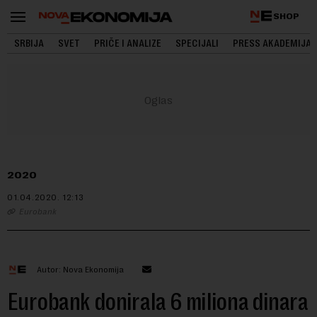
SHOP
SRBIJA
SVET
PRIČE I ANALIZE
SPECIJALI
PRESS AKADEMIJA
2020
01.04.2020.
12:13
Eurobank
Autor: Nova Ekonomija
Eurobank donirala 6 miliona dinara