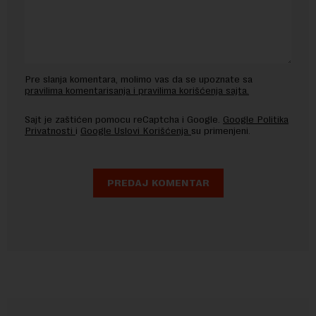
Pre slanja komentara, molimo vas da se upoznate sa
pravilima komentarisanja i pravilima korišćenja sajta.
Sajt je zaštićen pomocu reCaptcha i Google.
Google Politika
Privatnosti
i
Google Uslovi Korišćenja
su primenjeni.