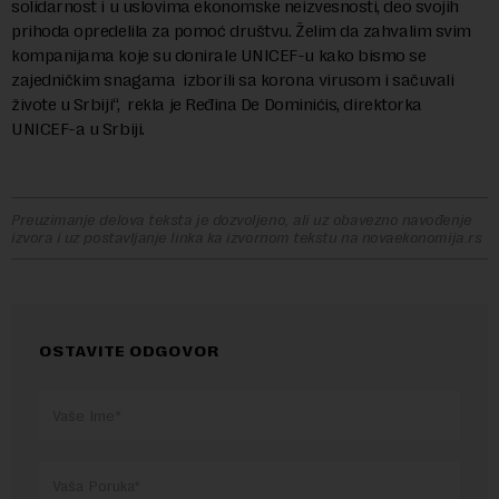
solidarnost i u uslovima ekonomske neizvesnosti, deo svojih
prihoda opredelila za pomoć društvu. Želim da zahvalim svim
kompanijama koje su donirale UNICEF-u kako bismo se
zajedničkim snagama izborili sa korona virusom i sačuvali
živote u Srbiji“, rekla je Ređina De Dominićis, direktorka
UNICEF-a u Srbiji.
Preuzimanje delova teksta je dozvoljeno, ali uz obavezno navođenje
izvora i uz postavljanje linka ka izvornom tekstu na novaekonomija.rs
OSTAVITE ODGOVOR