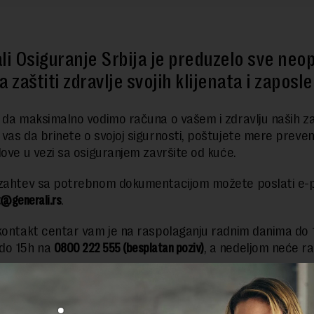
li Osiguranje Srbija je preduzelo sve ne
 zaštiti zdravlje svojih klijenata i zaposl
 da maksimalno vodimo računa o vašem i zdravlju naših za
vas da brinete o svojoj sigurnosti, poštujete mere prevenc
love u vezi sa osiguranjem završite od kuće.
 zahtev sa potrebnom dokumentacijom možete poslati e
@generali.rs
.
kontakt centar vam je na raspolaganju radnim danima do 
do 15h na
0800 222 555 (besplatan poziv)
, a nedeljom neće rad
a zdravstvenog osiguranja dostupan je i Medic Call Centa