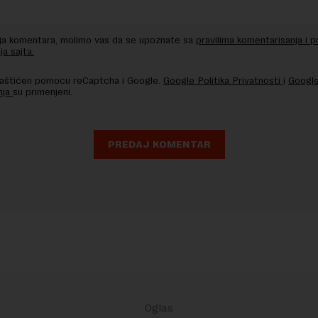
nja komentara, molimo vas da se upoznate sa
pravilima komentarisanja i p
ja sajta.
 zaštićen pomocu reCaptcha i Google.
Google Politika Privatnosti
i
Google
nja
su primenjeni.