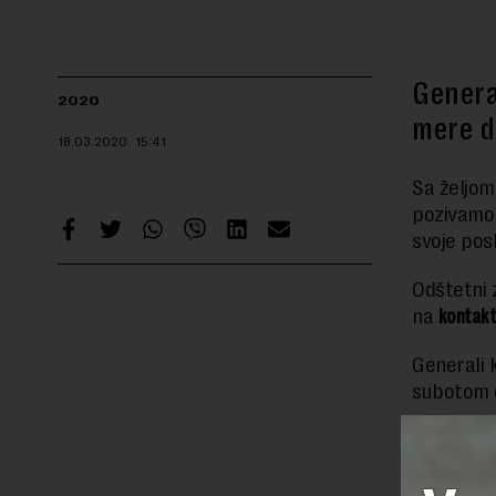
Genera
2020
mere da
18.03.2020.
15:41
Sa željom
pozivamo 
svoje pos
Odštetni
na
kontakt
Generali 
subotom 
Klijentim
222 0 575
.