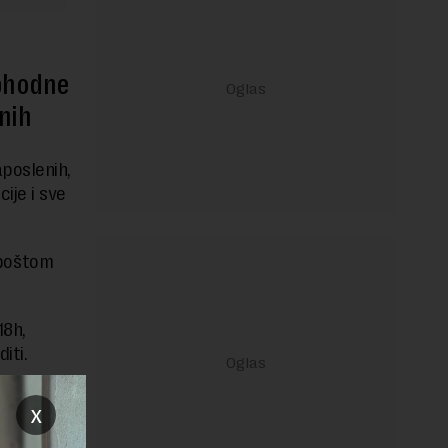
ophodne
enih
poslenih,
ije i sve
-poštom
18h,
iti.
r na
011
x