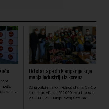
 kuće
Od startapa do kompanije koja
menja industriju iz korena
odnom
omogla
Od proglašenja vanrednog stanja, CarGo
ija kao čin
je donirao više od 250.000 evra i uposlio
-19Već 53
još 500 ljudi u sklopu svog sistema.
 poslovanje
Obavljeno je više od 30.000 besplatnih
slovne
usluga za medicinske radnike i