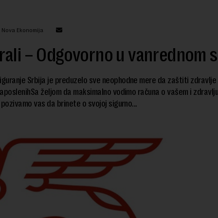
: Nova Ekonomija
rali – Odgovorno u vanrednom s
iguranje Srbija je preduzelo sve neophodne mere da zaštiti zdravlje 
 zaposlenihSa željom da maksimalno vodimo računa o vašem i zdravlju
 pozivamo vas da brinete o svojoj sigurno...