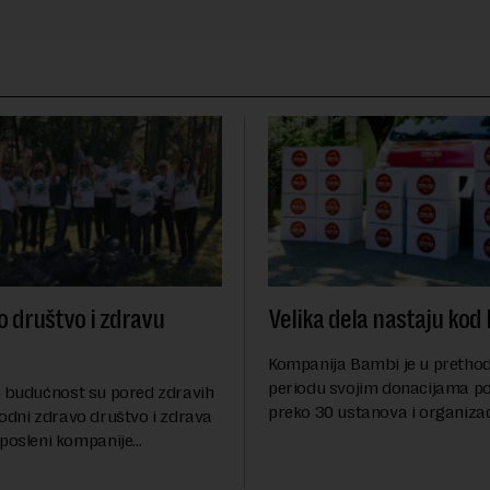
o društvo i zdravu
Velika dela nastaju kod
Kompanija Bambi je u preth
periodu svojim donacijama p
 kako se naša planeta guši u otpadu. Biram da recikliram, jer planetu Zemlju imamo samo jednu. Zamenili smo plastične čaše (flaše) Eco Tupperware flašicama, jer naše malo za planetu je mnogo. Karton i plastiku odvajamo u zasebne kutije za reciklažu. Zaposleni su se samostalno organizovali da sve plastične čepove odvajamo za humanitarnu akciju.GoGreen Mi u AstraZeneca Srbija duboko verujemo da je vreme da delujemo sada i damo svoj doprinos u smanjenju zagađenja životne sredine. U našem voznom parku to znači da u potpunosti pređemo na hibridna vozila do 2025. Godine, što je cilj i AstraZeneca na globalnom nivou. Ponosni smo što smo taj proces započeli i u Srbiji, i svaki naredni automobil će biti hibrid. Za sada smo stigli do 35% hibrida od ukupne „flote“.Each for Equal Žene iz različitih ruralnih delova Srbije, koje svojim znanjem i umećem doprinose očuvanju srpske tradicije i kulture, čine organizaciju „1.000 žena“. One prave različite predmete (peškire, tkane podmetače, prostirke, različite pletene, vezene programe) i to najčešće sa motivima tkanice, jednog od najprepoznatljivijih elemenata srpske narodne tradicije.Cilj Etno-mreže da pokrene ovakvu inicijativu jeste da se na godišnjem nivou obezbedi posao za hiljadu žena kao dodatni prihod njihovim domaćinstvima. AstraZeneca je ponosno uzela učešće u ovom projektu i to tako što smo za Osmi mart – Dan žena, rukotvorine ove organizacije poklonili zaposlenima umesto uobičajenih poklona u vidu cveća.Druga inicijativa koju je kompanija AstraZeneca sprovela u delo povodom obeležavanja istog praznika bila je podrška još jednoj inicijativi iza čije delatnosti se krije plemenita namera. Naime, ketering za sastanak koji je organizovan povodom obeležavanja Dana žena pripremio je Bagel Bejgl. Ovaj prostor, ljudi i koncept su deo jedne borbe koja traje više od dvanaest godina - borbe za pravedno društvo ravnopravnih, koje promoviše različitost i solidarnost. Ovo socijalno preduzeće je osnovala NVO Atina - organizacija koja se od 2003. godine zalaže za prava žrtava trgovine ljudima i drugih vidova iskorišćavanja, sa ciljem da unapredi održivost svojih programa.Na ovaj način kompanija AstraZeneca je dala svoj finansijski doprinos, ali još važnije - podigla svest kod svojih zaposlenih o ovoj temi.AZ Forest - težnja ka zdravoj budućnostiNije potrebno iznova podsećati na ogroman značaj zelenih površina i drveća za kvalitet života u urbanim sredinama. S tim u vezi, zaposleni u kompaniji AstraZeneca Srbija su sproveli akciju sadnje drveća u čast Dana planete Zemlje, koji se obeležava 22. aprila. Ideja potiče od zaposlenih koji su uvereni da je to moguće i koji su spremni da aktivno učestvuju i motivišu okruženje, tj. ovaj program u Srbiji započet je prvom sadnjom 59 platana, koja je bila održana 2019. godine. Stabljike su zasađene na parkovskoj površini između starog železničkog mosta i Gazele, na levoj obali Save, duž pešačke i biciklističke staze. Simbolično je zasađeno po jedno drvo za svakog zaposlenog Astra Zeneca Srbija. Većina zaposlenih bila je prisutna i svi su aktivno učestvovali u sadnji sopstvenog drveta. Zaposleni kompanije AstraZeneca i ove godine nastavili su sa akcijom sadnje drveća, samo sa još većim entuzijazmom i ambicijom. Naime, globalno je kompanija AstraZeneca prepoznala snažnu vezu između zdrave planete i zdravih ljudi. Cilj ove inicijative jeste ublažavanje negativnih uticaja klimatskih promena na ljude i planetu. Kompanija se obavezala da će do 2025. godine posaditi 50 miliona stabala. Ambiciozni plan koji je napravljen za akciju sadnje drveća u Srbiji, morao je ove godine biti korigovan usled pandemije virusa COVID-19, koja je imala ogroman uticaj kako na ovaj plan, tako i na mnoge druge planove koje smo za ovu godinu imali. Usled uvođenja novih mera prevencije, odlučeno je da predstavnici švedskih kompanija, među kojima je svakako i kompanije AstraZeneca Srbija, zasade simbolično po jedno drvo, kao i gradonačelnik i ambasador Švedske, dok je ostalih 200 stabala zasadila služba Zelenila.Earth Day - akcija čišćenja zelenilaKada je u pitanju uticaj zaštite životne sredine na održivost i održivi razvoj poslovanja, zaposleni AstraZeneca kroz veliki broj aktivnosti daju svoj doprinos obeležavanju Dana planete Zemlje. Pored akcije sadnje drveća i dana bez automobila, zaposleni AstraZeneca daju svoj lični doprinos u očuvanju naše životne sredine kroz akciju čišćenja zelenila na Košutnjaku. Kroz druženje, osmehe i entuzijazam, svoj doprinos daju čišćenjem „pluća Beograda“, odnosno sakupljanjem komunalnog otpada koji se nalazi na zelenim površinama. Takođe, kolege van Beograda podržavajući akciju svoj doprinos daju čišćenjem u svojoj okolini.Ove godine, nažalost, epidemiološka situacija nije dozvolila da nastavimo sa zajedničkim akcijama čišćenja zelenila, te je svako od nas svoj doprinos morao dati individualno. Svakako, AstraZeneca ima u planu da ovaj trend nastavi, i da, od momenta kada to situacija bude dozvolila, ponovo kroz timske akcije radi na unapređenju i zaštiti životne sredine.RACE for cureZaposleni u AstraZeneca Srbija već nekoliko godina učestvuju u manifestaciji RACE FOR THE CURE kako bi podigli svest u borbi protiv karcinoma dojke i pružili podršku obolelima, njihovim porodicama i celom društvu. Ove godine zbog pandemije COVID-19, kada se odlažu ili otkazuju svi sportski događaji i kada su oboleli od raka dojke među najranjivijima, uspeli smo da nađemo način da pružimo podršku, svesni toga da im je potrebnija više nego ikad.Takođe, ove godine su zaposleni kompanije AstraZeneca Srbija učestvovali i u petom izdanju manifestacije Serbia Business Run, serije poslovnih trka. Trka je zbog bezbednosti učesnika održana u digitalnom formatu, a u cilju nastavka promocije sportske i fizičke kulture, kao i zdravog načina života.Young Health Programme Pokret za prevenciju pušenja i upotrebe duvana kod dece i mladih MISSION: OXYGEN je u cilju širenja uticaja i podizanja svesti među najmlađima, ali i među roditeljima, učiteljima i nastavnicima, sklopio strateško partnerstvo sa Balkan Tube Fest-om (BTF). U pitanju je vodeća domaća platforma za okupljanje najuticajnijih influensera i kreatora sadržaja na društvenim mrežama na području Srbije i šire. BTF svake godine na regionalnom višednevnom okupljanju poseti na hiljade dece i tinejdžera sa područja Zapadnog Balkana, pružajući im priliku za upoznavanje i druženje sa njihovim uzorima, te uživanje u raznim oblicima zabavnih i edukativnih sadržaja. Na jesen 2019. godine među sadržajima namenjenim posetiocima i njihovim roditeljima predstavljen je i program pokreta MISSION: OXYGEN: zaposleni kompanije AstraZeneca su kao volonteri programa za posebno dizajniranim štandom pružali osnovne informacije, isticali važnost prevencije pušenja i pozivali odrasle posetioce da potpišu inicijativu „Dajem reč za gašenje loših navika kod mladih“. Zaposleni su prikupili oko 900 potpisa ove peticije, obavezujući svakog potpisnika na budući aktivan rad na kreiranju društva bez duvana i detinjstva bez duvanskog dima. U okviru ovih aktivnosti održana je i edukativna panel-diskusija sa popularnim kreatorima sadržaja na YouTube platformi, među kojima su bili i Anna Lazarević, Andrija Jo i Milica Kova
preko 30 ustanova i organizac
podrške u borbi protiv COVID
godine, društveno odgovorno
sastavni je deo identiteta i po