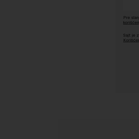
Pre sla
korišćen
Sajt je
Korišće