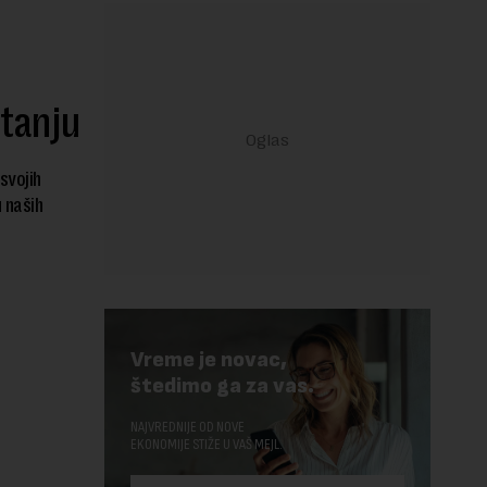
tanju
svojih
 naših
Vreme je novac,
štedimo ga za vas.
NAJVREDNIJE OD NOVE
EKONOMIJE STIŽE U VAŠ MEJL.