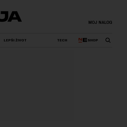
MOJ NALOG
SHOP
LEPŠI ŽIVOT
TECH