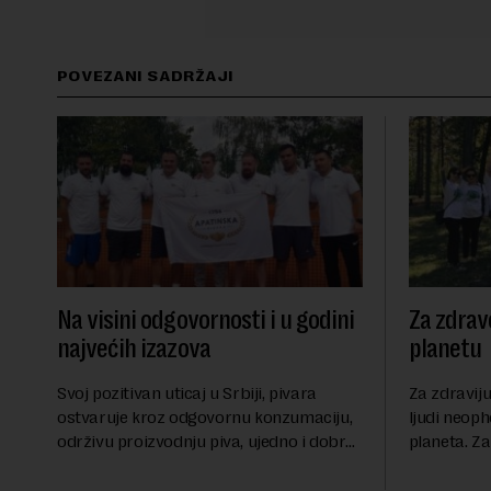
POVEZANI SADRŽAJI
Na visini odgovornosti i u godini
Za zdrav
najvećih izazova
planetu
Svoj pozitivan uticaj u Srbiji, pivara
Za zdraviju budućnost su pored zdravih ljudi neophodni zdravo društvo i zdrava planeta. Zaposleni kompanije AstraZeneca se trude da daju svoj doprinos na svim ovim poljima. Pored svakodnevnog angažovanja da inovativne lekove učinimo dostupnim što većem broju ljudi širom sveta, trudimo se da na svaki način pomognemo zajednici u kojoj poslujemo i živimoNaša težnja je da imamo zdravu budućnost, i da budemo aktivni učesnici u zdravom društvu, planeti i poslovanju. Strategiju održivosti smo izgradili oko tri osnovna principa, koji stavljaju zdravlje u središte našeg rada - pristup zdravstvenoj zaštiti, zaštiti životne sredine i etici i transparentnosti. Aktivno promovišemo prevenciju bolesti u zajednici i podržavamo naše pacijente, bez obzira na prepreke sa kojima se mogu suočiti.Takođe, kontrolišemo naš uticaj na životnu sredinu, što je od značaja za prevenciju nekih oboljenja i unapređenja ishoda za pacijente. Ambicija kompanije AstraZeneca je da do 2025. godine postane „Carbon neutralna“, a do 2030. godine „Carbon negativna“ kroz različite inicijative uključujući 100% električni vozni park, smanjenje putovanja za najmanje 20%, uključenje trećih strana (dobavljača) da smanje emisiju CO2 i sl.Ambicija kompanije AstraZeneca je da do 2025. godine postane „Carbon neutralna“ a do 2030. godine „Carbon negativna“Ne smemo zaboraviti na važnost koju imaju etika i transparentnost u poslovanju kompanije. Želimo da stvorimo pozitivan uticaj na društvo i promovišemo etičko ponašanje u svim zemljama u kojima poslujemo. Oblasti na koje smo fokusirani su: etička poslovna kultura, inkluzivnost i raznolikost, ljudska prava, dobrobit zaposlenih, rad sa trećim stranama koje imaju iste etičke standarde kao AstraZeneca.Poseban značaj dajemo kulturi koja se zasniva na vrednostima kompanije: Radimo ono što je ispravno i Pacijenti na prvom mestu. U kompaniji AstraZeneca, stvaramo okruženje koje podstiče inovaciju i različitost mišljenja, kao i psihološku bezbednost, otvorenost i prihvatanje.Po pitanju aktivnosti u oblasti društvene odgovornosti, u Evropi je učestvovalo preko 8.000 zaposlenih. AstraZeneca je tako pomogla više od 2.000.000 pacijenata, zasadili smo preko 17.000 stabala, proveli više od 9.000 sati u volonterskom radu i izbegli kupovinu više od 600.000 plastičnih flaša.A da zajednica ceni i vrednuje to zalaganje imamo potvrdu kroz niz priznanja. U 2020. godini, Corporate Knights je visoko rangirao kompaniju AstraZeneca u pogledu održivog razvoja - u konkurenciji 7.000 kompanija, AstraZeneca je bila 56. u ukupnom plasmanu, odnosno druga u grupi biofarmaceutskih kompanija. Poseban značaj dajemo kulturi koja se zasniva na vrednostima kompanije „Radimo ono što je ispravno“ i „Pacijenti na prvom mestu“ Biram da recikliramSvakoga dana imamo priliku da vidimo
ostvaruje kroz odgovornu konzumaciju,
održivu proizvodnju piva, ujedno i dobru
kulturu poslovanjaPočetak svetske
pandemije izazvane korona virusom