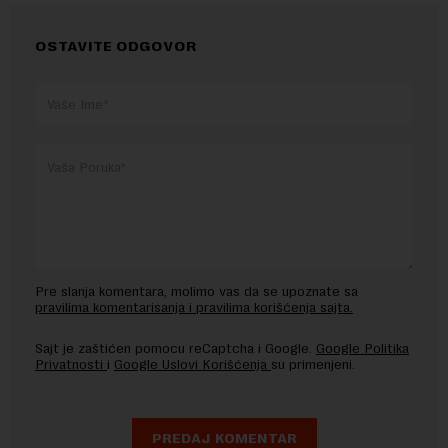
OSTAVITE ODGOVOR
Pre slanja komentara, molimo vas da se upoznate sa
pravilima komentarisanja i pravilima korišćenja sajta.
Sajt je zaštićen pomocu reCaptcha i Google.
Google Politika
Privatnosti
i
Google Uslovi Korišćenja
su primenjeni.