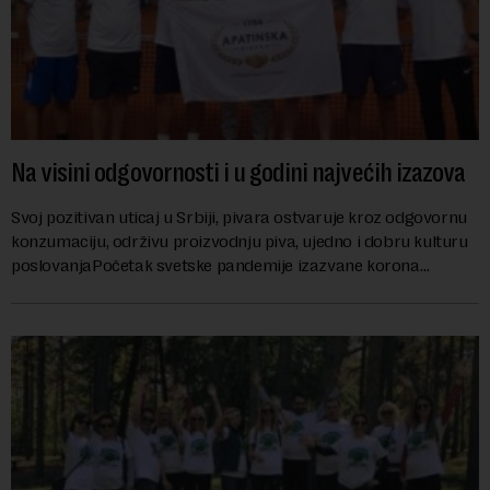
Na visini odgovornosti i u godini najvećih izazova
Svoj pozitivan uticaj u Srbiji, pivara ostvaruje kroz odgovornu
konzumaciju, održivu proizvodnju piva, ujedno i dobru kulturu
poslovanjaPočetak svetske pandemije izazvane korona
virusom potpuno je izmenio sliku sveta za svega nekoliko
meseci, dok su promene u svim domenima života, pa i u
poslovanju, vidljivije više nego ikad pre. Uticaj pandemije na
pojedinca, ali i na kompanije učinio je da više razmišljamo o
zdravlju pre svega, a samim tim o okruženju u kome se
krećemo i svakodnevno boravimo. Kao pojedinci postali smo
odgovorniji prema sebi i svom okruženju, dok kompanije pored
otežanih uslova poslovanja ne zaostaju u dostizanju ciljeva
društvene odgovornosti neumorno pomažući zajednici da se