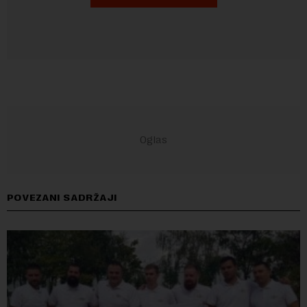
POVEZANI SADRŽAJI