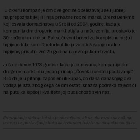
U okviru kompanije dm ove godine obeležavaju se i jubileji
najprepoznatljivijih linija privatne robne marke. Brend Denkmit
koji osvaja domaćinstva u Srbiji od 2004. godine, kada je
kompanija dm drogerie markt stigla u našu zemlju, proslavio je
30. rođendan, dok su Balea, čuveni brend za kompletnu negu i
higijenu tela, kao i Dontodent linija za održavanje oralne
higijene, prisutni već 25 godina na evropskom tržištu.
Još od davne 1973. godine, kada je osnovana, kompanija dm
drogerie markt ima jedan princip: „Čovek u centru poslovanja“.
Bilo da je u pitanju zaposleni ili kupac, do dana današnjeg ova
vodilja je ista, zbog čega će dm ostati snažna podrška zajednici
na putu ka lepšoj i kvalitetnijoj budućnosti svih nas.
Preuzimanje delova teksta je dozvoljeno, ali uz obavezno navođenje
izvora i uz postavljanje linka ka izvornom tekstu na novaekonomija.rs