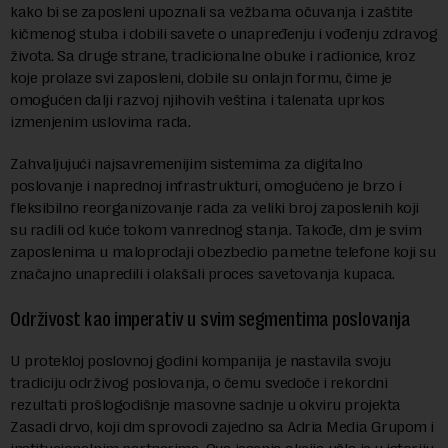
kako bi se zaposleni upoznali sa vežbama očuvanja i zaštite
kičmenog stuba i dobili savete o unapređenju i vođenju zdravog
života. Sa druge strane, tradicionalne obuke i radionice, kroz
koje prolaze svi zaposleni, dobile su onlajn formu, čime je
omogućen dalji razvoj njihovih veština i talenata uprkos
izmenjenim uslovima rada.
Zahvaljujući najsavremenijim sistemima za digitalno
poslovanje i naprednoj infrastrukturi, omogućeno je brzo i
fleksibilno reorganizovanje rada za veliki broj zaposlenih koji
su radili od kuće tokom vanrednog stanja. Takođe, dm je svim
zaposlenima u maloprodaji obezbedio pametne telefone koji su
značajno unapredili i olakšali proces savetovanja kupaca.
Održivost kao imperativ u svim segmentima poslovanja
U protekloj poslovnoj godini kompanija je nastavila svoju
tradiciju održivog poslovanja, o čemu svedoče i rekordni
rezultati prošlogodišnje masovne sadnje u okviru projekta
Zasadi drvo, koji dm sprovodi zajedno sa Adria Media Grupom i