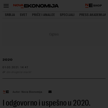
SHOP
SRBIJA
SVET
PRIČE I ANALIZE
SPECIJALI
PRESS AKADEMIJA
2020
01.03.2021.
14:47
dm drogerie markt
Autor: Nova Ekonomija
I odgovorno i uspešno u 2020.