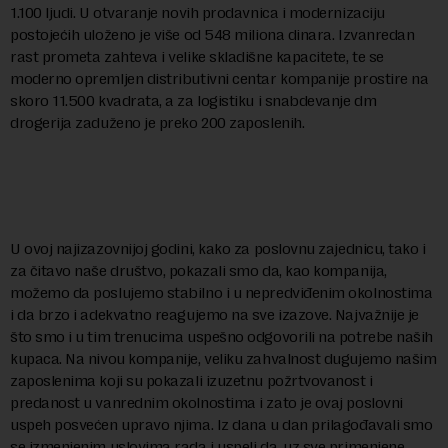
1.100 ljudi. U otvaranje novih prodavnica i modernizaciju
postojećih uloženo je više od 548 miliona dinara. Izvanredan
rast prometa zahteva i velike skladišne kapacitete, te se
moderno opremljen distributivni centar kompanije prostire na
skoro 11.500 kvadrata, a za logistiku i snabdevanje dm
drogerija zaduženo je preko 200 zaposlenih.
U ovoj najizazovnijoj godini, kako za poslovnu zajednicu, tako i
za čitavo naše društvo, pokazali smo da, kao kompanija,
možemo da poslujemo stabilno i u nepredviđenim okolnostima
i da brzo i adekvatno reagujemo na sve izazove. Najvažnije je
što smo i u tim trenucima uspešno odgovorili na potrebe naših
kupaca. Na nivou kompanije, veliku zahvalnost dugujemo našim
zaposlenima koji su pokazali izuzetnu požrtvovanost i
predanost u vanrednim okolnostima i zato je ovaj poslovni
uspeh posvećen upravo njima. Iz dana u dan prilagođavali smo
se izmenjenim uslovima rada i uspeli da, uz sve primenjene