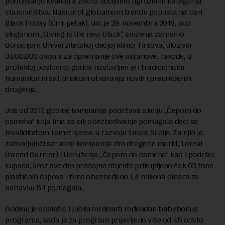
poboljšanju kvaliteta života socijalno ugroženih kategorija
stanovništva. Nasuprot globalnom trendu popusta na dan
Black Friday (Crni petak), dm je 29. novembra 2019, pod
sloganom „Giving is the new black“, sniženja zamenio
donacijom Univerzitetskoj dečjoj klinici Tiršova, uloživši
3.000.000 dinara za opremanje ove ustanove. Takođe, u
protekloj poslovnoj godini nastavljen je i tradicionalni
humanitarni sat prilikom otvaranja novih i preuređenih
drogerija.
Još od 2017. godine kompanija podržava akciju „Čepom do
osmeha“ koja ima za cilj obezbeđivanje pomagala deci sa
invaliditetom i smetnjama u razvoju širom Srbije. Za njih je,
zahvaljujući saradnji kompanija dm drogerie markt, Loreal
(brend Garnier) i Udruženja „Čepom do osmeha“, kao i podršci
kupaca, kroz sve dm prodajne objekte prikupljeno čak 63 tone
plastičnih čepova i time obezbeđeno 1,4 miliona dinara za
nabavku 54 pomagala.
Godinu je obeležio i jubilarni deseti rođendan babybonus
programa, kada je za program prijavljeno više od 45 odsto