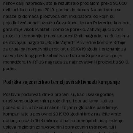
njihov dalji napredak, što je rezultiralo prodajom preko 95.000
ovih artikala od juna 2019. godine do danas. Na policama se
nalaze 72 domaća proizvoda dm Inkubatora, od kojih su
pojedini već poneli oznaku Čuvarkuća, kojom Privredna komora
garantuje visok kvalitet i domaće poreklo. Zahvaljujući ovom
projektu, kompanija je nosilac prestižnih nagrada, među kojima
se izdvajaju nagrada „Đorđe Vajfert“ Privredne komore Srbije
za drugi najinovativniji projekat u 2018/19. godini, priznanje za
razvoj lokalnog preduzetništva od strane Srpske asocijacije
menadžera i VIRTUS nagrada za najinovativniji projekat u 2019.
godini.
Podrška zajednici kao temelj svih aktivnosti kompanije
Poslovni poduhvati dm-a praćeni su, kao i svake godine,
društveno odgovornim projektima i donacijama, koji su
posebno bili u fokusu nakon izbijanja globalne pandemije.
Kompanija je u poslovnoj 2019/20. godini kroz različite vrste
donacija uložila 10,8 miliona dinara namenjenih unapređenju
uslova različitih zdravstvenih i obrazovnih ustanova, ali i