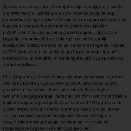
Uprkos vanrednoj zdravstvenoj situaciji u zemlji, dm je uložio
dodatne napore i uspešno sproveo projekat nacionalnog
preuređenja drogerija, kako bi kupcima omogućio još prijatniju
kupovinu i unapredio asortiman u skladu sa njihovim
potrebama. U novoj poslovnoj godini kompanija je postala
bogatija i za preko 300 artikala koji su u našoj zemlji
ekskluzivno dostupni samo na policama dm drogerija. Takođe,
u 2020. godini dm je nastavio da proširuje ponudu domaćih
proizvođača, te trenutno kupcima nudi skoro 1.500 proizvoda
domaće radinosti.
Pored toga, dm je jedan od najvećih ponuđača privatne robne
marke na tržištu Srbije, sa više od 3.000 proizvoda. Dobro
poznati dm brendovi – Balea, alverde, dmBio, babylove,
Denkmit i drugi garantuju identičan kvalitet u svih 13 zemalja u
kojima kompanija posluje. Sa portfoliom od 350 proizvoda u
okviru privatne robne marke organske hrane dmBio, dm se
ubraja u najveće ponuđače organske hrane u Srbiji, a iz
drogerijskog lanca poručuju kupcima da im je tako na
raspolaganju organski kvalitet po super ceni.