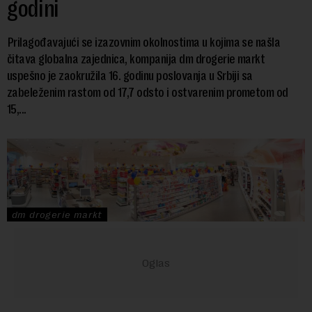
godini
Prilagođavajući se izazovnim okolnostima u kojima se našla
čitava globalna zajednica, kompanija dm drogerie markt
uspešno je zaokružila 16. godinu poslovanja u Srbiji sa
zabeleženim rastom od 17,7 odsto i ostvarenim prometom od
15,...
dm drogerie markt