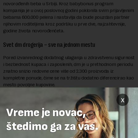
novorođenih beba u Srbiji. Kroz babybonus program
kompanija je u ovoj poslovnoj godini poklonila svim prijavljenim
bebama 600.000 pelena i nastavlja da bude pouzdan partner
njihovim roditeljima kroz podršku u prve dve, najzahtevnije,
godine života novorođenčeta.
Svet dm drogerija – sve na jednom mestu
Pored izvanrednog dodatnog ulaganja u zdravstvenu sigurnost
i bezbednost kupaca i zaposlenih, dm je u prethodnom periodu
znatno snizio redovne cene više od 2.300 proizvoda iz
kompletne ponude, čime se na tržištu dodatno diferencirao kao
mesto povoljne kupovine.
x
Vreme je novac,
štedimo ga za vas.