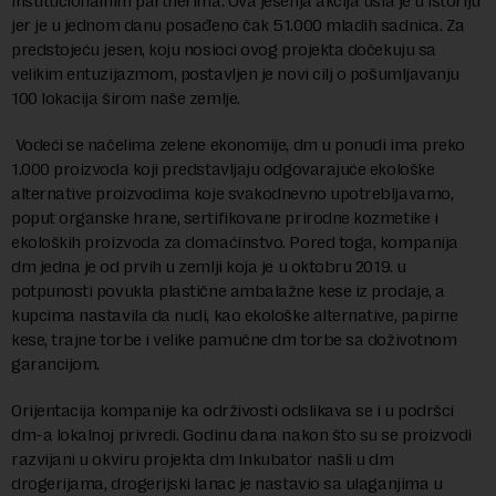
institucionalnim partnerima. Ova jesenja akcija ušla je u istoriju
jer je u jednom danu posađeno čak 51.000 mladih sadnica. Za
predstojeću jesen, koju nosioci ovog projekta dočekuju sa
velikim entuzijazmom, postavljen je novi cilj o pošumljavanju
100 lokacija širom naše zemlje.
Vodeći se načelima zelene ekonomije, dm u ponudi ima preko
1.000 proizvoda koji predstavljaju odgovarajuće ekološke
alternative proizvodima koje svakodnevno upotrebljavamo,
poput organske hrane, sertifikovane prirodne kozmetike i
ekoloških proizvoda za domaćinstvo. Pored toga, kompanija
dm jedna je od prvih u zemlji koja je u oktobru 2019. u
potpunosti povukla plastične ambalažne kese iz prodaje, a
kupcima nastavila da nudi, kao ekološke alternative, papirne
kese, trajne torbe i velike pamučne dm torbe sa doživotnom
garancijom.
Orijentacija kompanije ka održivosti odslikava se i u podršci
dm-a lokalnoj privredi. Godinu dana nakon što su se proizvodi
razvijani u okviru projekta dm Inkubator našli u dm
drogerijama, drogerijski lanac je nastavio sa ulaganjima u