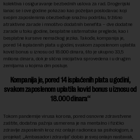
kolektiva i osiguravanje bezbednih uslova za rad. Drogerijski
lanac se i ove godine pokazao kao poželjan poslodavac koji
svojim zaposlenima obezbeđuje snažnu podršku, tržišno
atraktivne zarade i mnoštvo dodatnih benefita – dve dodatne
zarade u toku godine, besplatne sistematske preglede, kao i
besplatne kurseve nemačkog jezika. Takođe, kompanija je,
pored 14 isplaćenih plata u godini, svakom zaposlenom uplatila
kovid bonus u iznosu od 18.000 dinara, što je ukupno 33,5
miliona dinara, dok je slična inicijativa sprovedena i u drugim
zemljama u kojima dm posluje.
Kompanija je, pored 14 isplaćenih plata u godini,
svakom zaposlenom uplatila kovid bonus u iznosu od
18.000 dinara
Tokom pandemije virusa korona, pored osnovne zdravstvene
zaštite, dodatna pažnja usmerena je na mentalno i fizičko
zdravlje zaposlenih kroz niz onlajn radionica sa psihologom, a
projekat „Ambasadori zdravlja“ dobio je svoj onlajn nastavak,