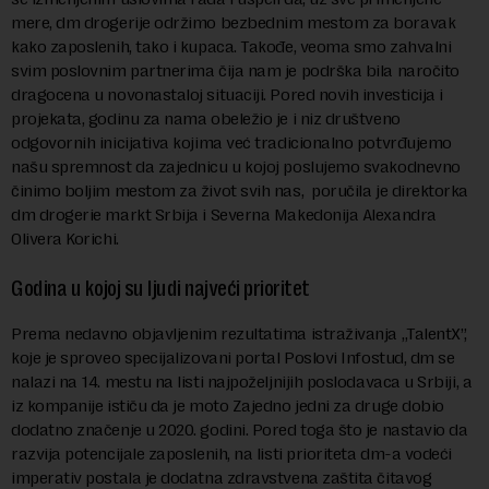
mere, dm drogerije održimo bezbednim mestom za boravak
kako zaposlenih, tako i kupaca. Takođe, veoma smo zahvalni
svim poslovnim partnerima čija nam je podrška bila naročito
dragocena u novonastaloj situaciji. Pored novih investicija i
projekata, godinu za nama obeležio je i niz društveno
odgovornih inicijativa kojima već tradicionalno potvrđujemo
našu spremnost da zajednicu u kojoj poslujemo svakodnevno
činimo boljim mestom za život svih nas, poručila je direktorka
dm drogerie markt Srbija i Severna Makedonija Alexandra
Olivera Korichi.
Godina u kojoj su ljudi najveći prioritet
Prema nedavno objavljenim rezultatima istraživanja „TalentX”,
koje je sproveo specijalizovani portal Poslovi Infostud, dm se
nalazi na 14. mestu na listi najpoželjnijih poslodavaca u Srbiji, a
iz kompanije ističu da je moto Zajedno jedni za druge dobio
dodatno značenje u 2020. godini. Pored toga što je nastavio da
razvija potencijale zaposlenih, na listi prioriteta dm-a vodeći
imperativ postala je dodatna zdravstvena zaštita čitavog