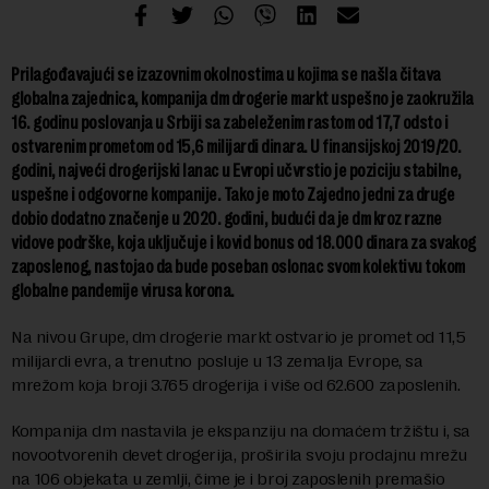
Prilagođavajući se izazovnim okolnostima u kojima se našla čitava
globalna zajednica, kompanija dm drogerie markt uspešno je zaokružila
16. godinu poslovanja u Srbiji sa zabeleženim rastom od 17,7 odsto i
ostvarenim prometom od 15,6 milijardi dinara. U finansijskoj 2019/20.
godini, najveći drogerijski lanac u Evropi učvrstio je poziciju stabilne,
uspešne i odgovorne kompanije. Tako je moto Zajedno jedni za druge
dobio dodatno značenje u 2020. godini, budući da je dm kroz razne
vidove podrške, koja uključuje i kovid bonus od 18.000 dinara za svakog
zaposlenog, nastojao da bude poseban oslonac svom kolektivu tokom
globalne pandemije virusa korona.
Na nivou Grupe, dm drogerie markt ostvario je promet od 11,5
milijardi evra, a trenutno posluje u 13 zemalja Evrope, sa
mrežom koja broji 3.765 drogerija i više od 62.600 zaposlenih.
Kompanija dm nastavila je ekspanziju na domaćem tržištu i, sa
novootvorenih devet drogerija, proširila svoju prodajnu mrežu
na 106 objekata u zemlji, čime je i broj zaposlenih premašio