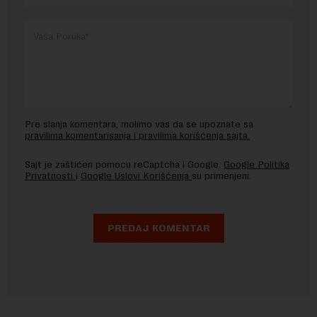
Pre slanja komentara, molimo vas da se upoznate sa
pravilima komentarisanja i pravilima korišćenja sajta.
Sajt je zaštićen pomocu reCaptcha i Google.
Google Politika
Privatnosti
i
Google Uslovi Korišćenja
su primenjeni.