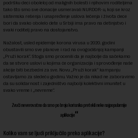
podršku deci oboleloj od malignih bolesti i njihovim roditeljima
tako što smo sve donacije usmeravali NURDOR-u, koji se kroz
sistemska rešenja i unapređenje uslova lečenja i života dece
bori da svako obolelo dete u Srbiji ima pravo na detinjstvo i
svaki roditelj pravo na dostojanstvo.
Nažalost, usled epidemije korona virusa u 2020. godini
obustavili smo sve planove i rad na ovogodišnjoj kampanji
„Pruži korak“. Stoga smo procenili da je najbolje da sačekamo
da se stvore uslovi u kojima će organizacija i sprovođenje naše
akcije biti bezbedni za sve. Novu „Pruži korak“ kampanju
ostavljamo za sledeću godinu. Važno je da nikad ne zaboravimo
da su solidarnost i zajedništvo najbolji kolektivni imunitet u
svako vreme i „nevreme“.
Zvuči neverovatno da smo po broju korisnika pretekli neke najpopularnije
aplikacije
Koliko vam se ljudi priključilo preko aplikacije?