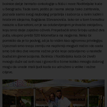
bolnice dečje hemato-onkologije u Nišu i nove Roditeljske kuće
u Beogradu. Tada sam, pošto je i sama akcija tako zahtevala,
pozvala samo svog najboljeg prijatelja i saborca u svim ludim i
hrabrim idejama, Bogdana Stevanovića. Iako se u tom trenutku
nalazio u Barseloni, on je sa oduševljenjem prihvatio inicijativu,
koju smo dalje zajedno oživeli. Prepešačili smo Srbiju uzduž dva
puta, ukupno prešli 520 kilometara na nogama. Neko bi
pomislio da je to podvig, ali ja to vidim kao ogromnu privilegiju.
Upoznali smo svoju zemlju na najdivniji mogući način i do sada
smo bili deo dve veoma važne priče koje ostavljamo u nasleđe
budućim generacijama. Bolnica i Roditeljska kuća će živeti
mnogo duže od svih nas i govoriti o tome koliko mnogo dobrog
mogu da urade mali ljudi kada su udruženi u velike i važne
ciljeve.