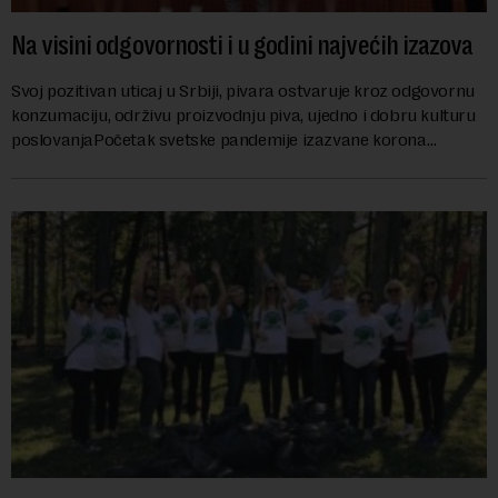
Na visini odgovornosti i u godini najvećih izazova
Svoj pozitivan uticaj u Srbiji, pivara ostvaruje kroz odgovornu
konzumaciju, održivu proizvodnju piva, ujedno i dobru kulturu
poslovanjaPočetak svetske pandemije izazvane korona
virusom potpuno je izmenio sliku sveta za svega nekoliko
meseci, dok su promene u svim domenima života, pa i u
poslovanju, vidljivije više nego ikad pre. Uticaj pandemije na
pojedinca, ali i na kompanije učinio je da više razmišljamo o
zdravlju pre svega, a samim tim o okruženju u kome se
krećemo i svakodnevno boravimo. Kao pojedinci postali smo
odgovorniji prema sebi i svom okruženju, dok kompanije pored
otežanih uslova poslovanja ne zaostaju u dostizanju ciljeva
društvene odgovornosti neumorno pomažući zajednici da se
suoči sa svim izazovima koje je kriza izazvana pandemijom
donela u proteklom periodu.Kao deo Molson Coors-a,
Apatinska pivara uspešno je odgovorila na potrebe zajednice u
kojoj posluje u godini pandemije aktivno pomažući ali i ne
odustajući od postavljenih ciljeva u oblasti održivosti do 2025.