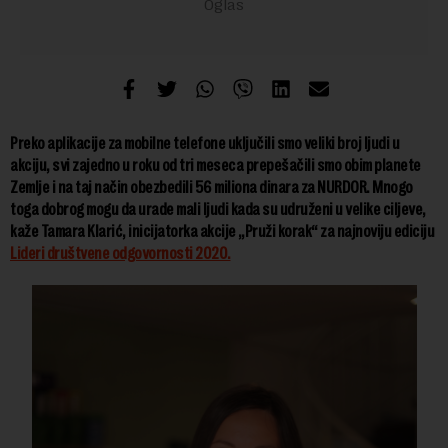
Preko aplikacije za mobilne telefone uključili smo veliki broj ljudi u
akciju, svi zajedno u roku od tri meseca prepešačili smo obim planete
Zemlje i na taj način obezbedili 56 miliona dinara za NURDOR.
Mnogo
toga dobrog mogu da urade mali ljudi kada su udruženi u velike ciljeve,
kaže Tamara Klarić, inicijatorka akcije „Pruži korak“ za najnoviju ediciju
Lideri društvene odgovornosti 2020.