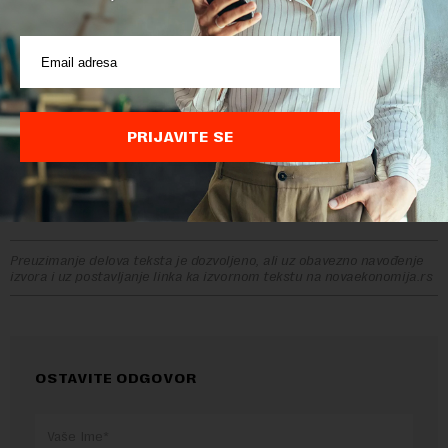
potrebno da uradim nešto što za mene ima mnogo više smisla.
I onda kad sam jednom osetila da mi je do onoga što radim
toliko stalo da mogu da posvetim tome celo svoje biće, i fizički i
duhovno, više nisam u stanju da se vratim na manje od toga.
Tako sam 2018. godine i počela da radim u NURDOR-u, gde sam
i danas. Svaki put kad se osvrnem na to šta radimo ili kada nas
poseti neko od dece koja su se lečila, a koja su danas zdrava i
PRIJAVITE SE
srećna, shvatim koliko sam privilegovana što sam tu gde sam
danas.
Preuzimanje delova teksta je dozvoljeno, ali uz obavezno navođenje
izvora i uz postavljanje linka ka izvornom tekstu na novaekonomija.rs
OSTAVITE ODGOVOR