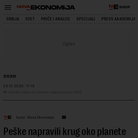
SHOP
SRBIJA
SVET
PRIČE I ANALIZE
SPECIJALI
PRESS AKADEMIJA
2020
29.12.2020.
17:15
Edicija Lideri društvene odgovornosti 2020
Autor: Nova Ekonomija
Peške napravili krug oko planete