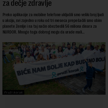
za dečje zdravlje
Preko aplikacije za mobilne telefone uključili smo veliki broj ljudi
u akciju, svi zajedno u roku od tri meseca prepešačili smo obim
planete Zemlje i na taj način obezbedili 56 miliona dinara za
NURDOR. Mnogo toga dobrog mogu da urade mali...
Pruži korak