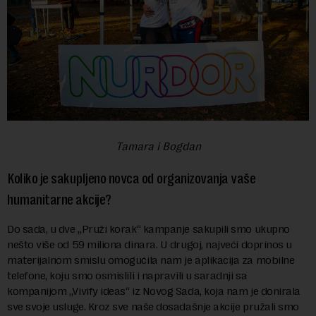
Tamara i Bogdan
Koliko je sakupljeno novca od organizovanja vaše
humanitarne akcije?
Do sada, u dve „Pruži korak“ kampanje sakupili smo ukupno
nešto više od 59 miliona dinara. U drugoj, najveći doprinos u
materijalnom smislu omogućila nam je aplikacija za mobilne
telefone, koju smo osmislili i napravili u saradnji sa
kompanijom „Vivify ideas“ iz Novog Sada, koja nam je donirala
sve svoje usluge. Kroz sve naše dosadašnje akcije pružali smo