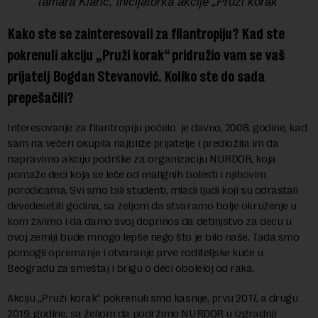
Tamara Klarić, inicijatorka akcije „Pruži korak“
Kako ste se zainteresovali za filantropiju? Kad ste
pokrenuli akciju „Pruži korak“ pridružio vam se vaš
prijatelj Bogdan Stevanović. Koliko ste do sada
prepešačili?
Interesovanje za filantropiju počelo je davno, 2008. godine, kad
sam na večeri okupila najbliže prijatelje i predložila im da
napravimo akciju podrške za organizaciju NURDOR, koja
pomaže deci koja se leče od malignih bolesti i njihovim
porodicama. Svi smo bili studenti, mladi ljudi koji su odrastali
devedesetih godina, sa željom da stvaramo bolje okruženje u
kom živimo i da damo svoj doprinos da detinjstvo za decu u
ovoj zemlji bude mnogo lepše nego što je bilo naše. Tada smo
pomogli opremanje i otvaranje prve roditeljske kuće u
Beogradu za smeštaj i brigu o deci oboleloj od raka.
Akciju „Pruži korak“ pokrenuli smo kasnije, prvu 2017, a drugu
2019. godine, sa željom da podržimo NURDOR u izgradnji