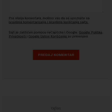
Pre slanja komentara, molimo vas da se upoznate sa
pravilima komentarisanja i pravilima korišćenja sajta.
Sajt je zaštićen pomocu reCaptcha i Google.
Google Politika
Privatnosti
i
Google Uslovi Korišćenja
su primenjeni.