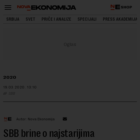
SHOP
SRBIJA
SVET
PRIČE I ANALIZE
SPECIJALI
PRESS AKADEMIJA
2020
19.03.2020.
13:10
SBB
Autor: Nova Ekonomija
SBB brine o najstarijima