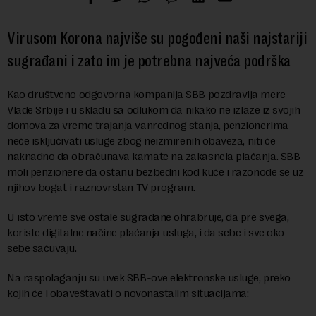
Virusom Korona najviše su pogođeni naši najstariji
sugrađani i zato im je potrebna najveća podrška
Kao društveno odgovorna kompanija SBB pozdravlja mere
Vlade Srbije i u skladu sa odlukom da nikako ne izlaze iz svojih
domova za vreme trajanja vanrednog stanja, penzionerima
neće isključivati usluge zbog neizmirenih obaveza, niti će
naknadno da obračunava kamate na zakasnela plaćanja. SBB
moli penzionere da ostanu bezbedni kod kuće i razonode se uz
njihov bogat i raznovrstan TV program.
U isto vreme sve ostale sugrađane ohrabruje, da pre svega,
koriste digitalne načine plaćanja usluga, i da sebe i sve oko
sebe sačuvaju.
Na raspolaganju su uvek SBB-ove elektronske usluge, preko
kojih će i obaveštavati o novonastalim situacijama: