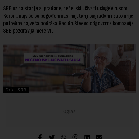
SBB uz najstarije sugrađane, neće isključivati uslugeVirusom
Korona najviše su pogođeni naši najstariji sugrađani i zato im je
potrebna najveća podrška.Kao društveno odgovorna kompanija
SBB pozdravlja mere Vl...
Foto: SBB