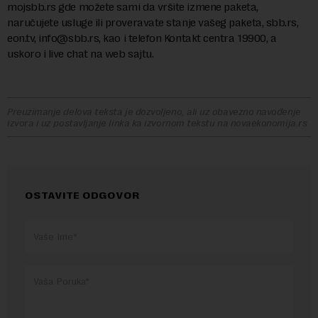
mojsbb.rs gde možete sami da vršite izmene paketa,
naručujete usluge ili proveravate stanje vašeg paketa, sbb.rs,
eon.tv,
info@sbb.rs
, kao i telefon Kontakt centra 19900, a
uskoro i live chat na web sajtu.
Preuzimanje delova teksta je dozvoljeno, ali uz obavezno navođenje
izvora i uz postavljanje linka ka izvornom tekstu na novaekonomija.rs
OSTAVITE ODGOVOR