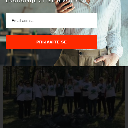
EKONOMIJE STIŽE U VAŠ MEJL.
Na visini odgovornosti i u godini najvećih izazova
Svoj pozitivan uticaj u Srbiji, pivara ostvaruje kroz odgovornu
konzumaciju, održivu proizvodnju piva, ujedno i dobru kulturu
poslovanjaPočetak svetske pandemije izazvane korona
PRIJAVITE SE
virusom potpuno je izmenio sliku sveta za svega nekoliko
meseci, dok su promene u svim domenima života, pa i u
poslovanju, vidljivije više nego ikad pre. Uticaj pandemije na
pojedinca, ali i na kompanije učinio je da više razmišljamo o
zdravlju pre svega, a samim tim o okruženju u kome se
krećemo i svakodnevno boravimo. Kao pojedinci postali smo
odgovorniji prema sebi i svom okruženju, dok kompanije pored
otežanih uslova poslovanja ne zaostaju u dostizanju ciljeva
društvene odgovornosti neumorno pomažući zajednici da se
suoči sa svim izazovima koje je kriza izazvana pandemijom
donela u proteklom periodu.Kao deo Molson Coors-a,
Apatinska pivara uspešno je odgovorila na potrebe zajednice u
kojoj posluje u godini pandemije aktivno pomažući ali i ne