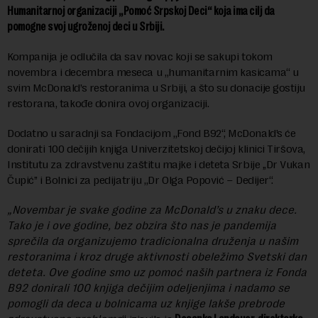
Humanitarnoj organizaciji „Pomoć Srpskoj Deci“ koja ima cilj da
pomogne svoj ugroženoj deci u Srbiji.
Kompanija je odlučila da sav novac koji se sakupi tokom
novembra i decembra meseca u „humanitarnim kasicama“ u
svim McDonald’s restoranima u Srbiji, a što su donacije gostiju
restorana, takođe donira ovoj organizaciji.
Dodatno u saradnji sa Fondacijom „Fond B92“, McDonald’s će
donirati 100 dečijih knjiga Univerzitetskoj dečijoj klinici Tiršova,
Institutu za zdravstvenu zaštitu majke i deteta Srbije ,,Dr Vukan
Čupić’’ i Bolnici za pedijatriju „Dr Olga Popović – Dedijer“.
„Novembar je svake godine za McDonald’s u znaku dece.
Tako je i ove godine, bez obzira što nas je pandemija
sprečila da organizujemo tradicionalna druženja u našim
restoranima i kroz druge aktivnosti obeležimo Svetski dan
deteta. Ove godine smo uz pomoć naših partnera iz Fonda
B92 donirali 100 knjiga dečijim odeljenjima i nadamo se
pomogli da deca u bolnicama uz knjige lakše prebrode