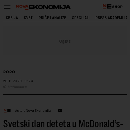
SHOP
SRBIJA
SVET
PRIČE I ANALIZE
SPECIJALI
PRESS AKADEMIJA
2020
20.11.2020.
11:24
McDonald's
Autor: Nova Ekonomija
Svetski dan deteta u McDonald’s-