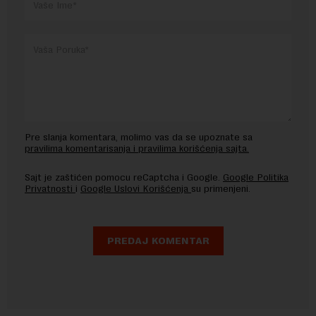
Pre slanja komentara, molimo vas da se upoznate sa
pravilima komentarisanja i pravilima korišćenja sajta.
Sajt je zaštićen pomocu reCaptcha i Google.
Google Politika
Privatnosti
i
Google Uslovi Korišćenja
su primenjeni.