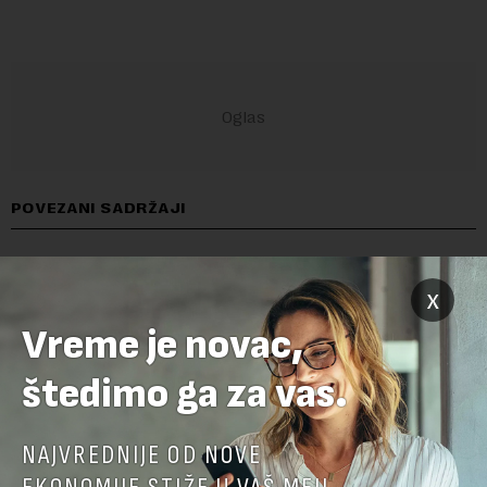
POVEZANI SADRŽAJI
x
Vreme je novac,
štedimo ga za vas.
NAJVREDNIJE OD NOVE