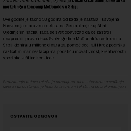
zdravstvene probleme
“, izjavila je
Desanka Landauer, direktorka
marketinga u kompaniji McDonald’s u Srbiji.
Ove godine je tačno 30 godina od kada je nastala i usvojena
Konvencija o pravima deteta na Generalnoj skupštini
Ujedinjenih nacija. Tada se svet obavezao da će zaštiti i
unaprediti prava dece. Svake godine McDonald’s restorani u
Srbiji doniraju milione dinara za pomoć deci, ali i kroz podršku
različitim manifestacijama podstiču inovativnost, kreativnost i
sportske veštine kod dece.
Preuzimanje delova teksta je dozvoljeno, ali uz obavezno navođenje
izvora i uz postavljanje linka ka izvornom tekstu na novaekonomija.rs
OSTAVITE ODGOVOR