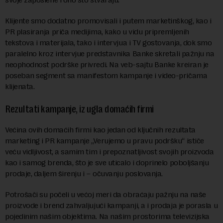
Klijente smo dodatno promovisali i putem marketinškog, kao i
PR plasiranja priča medijima, kako u vidu pripremljenih
tekstova i materijala, tako i intervjua i TV gostovanja, dok smo
paralelno kroz intervjue predstavnika Banke skretali pažnju na
neophodnost podrške privredi. Na veb-sajtu Banke kreiran je
poseban segment sa manifestom kampanje i video-pričama
klijenata.
Rezultati kampanje, iz ugla domaćih firmi
Većina ovih domaćih firmi kao jedan od ključnih rezultata
marketing i PR kampanje „Verujemo u pravu podršku“ ističe
veću vidljivost, a samim tim i prepoznatljivost svojih proizvoda
kao i samog brenda, što je sve uticalo i doprinelo poboljšanju
prodaje, daljem širenju i – očuvanju poslovanja.
Potrošači su počeli u većoj meri da obraćaju pažnju na naše
proizvode i brend zahvaljujući kampanji, a i prodaja je porasla u
pojedinim našim objektima. Na našim prostorima televizijska