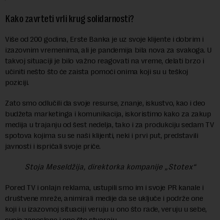
Kako zavrteti vrli krug solidarnosti?
Više od 200 godina, Erste Banka je uz svoje klijente i dobrim i
izazovnim vremenima, ali je pandemija bila nova za svakoga. U
takvoj situaciji je bilo važno reagovati na vreme, delati brzo i
učiniti nešto što će zaista pomoći onima koji su u teškoj
poziciji.
Zato smo odlučili da svoje resurse, znanje, iskustvo, kao i deo
budžeta marketinga i komunikacija, iskoristimo kako za zakup
medija u trajanju od šest nedelja, tako i za produkciju sedam TV
spotova kojima su se naši klijenti, neki i prvi put, predstavili
javnosti i ispričali svoje priče.
Stoja Meseldžija, direktorka kompanije „Stotex“
Pored TV i onlajn reklama, ustupili smo im i svoje PR kanale i
društvene mreže, animirali medije da se uključe i podrže one
koji i u izazovnoj situaciji veruju u ono što rade, veruju u sebe,
svoje zaposlene i ono što stvaraju.