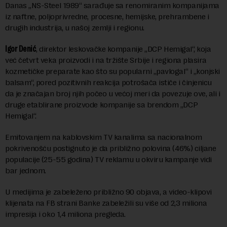
Danas „NS-Steel 1989“ sarađuje sa renomiranim kompanijama
iz naftne, poljoprivredne, procesne, hemijske, prehrambene i
drugih industrija, u našoj zemlji i regionu.
Igor Denić
, direktor leskovačke kompanije „DCP Hemigal“, koja
već četvrt veka proizvodi i na tržište Srbije i regiona plasira
kozmetičke preparate kao što su popularni „pavlogal“ i „konjski
balsam“, pored pozitivnih reakcija potrošača ističe i činjenicu
da je značajan broj njih počeo u većoj meri da povezuje ove, ali i
druge etablirane proizvode kompanije sa brendom „DCP
Hemigal“.
Emitovanjem na kablovskim TV kanalima sa nacionalnom
pokrivenošću postignuto je da približno polovina (46%) ciljane
populacije (25-55 godina) TV reklamu u okviru kampanje vidi
bar jednom.
U medijima je zabeleženo približno 90 objava, a video-klipovi
klijenata na FB strani Banke zabeležili su više od 2,3 miliona
impresija i oko 1,4 miliona pregleda.