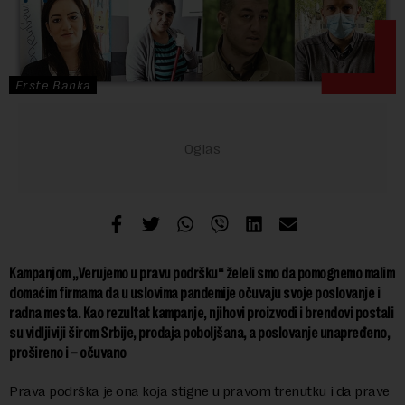
Erste Banka
Kampanjom „Verujemo u pravu podršku“ želeli smo da pomognemo malim
domaćim firmama da u uslovima pandemije očuvaju svoje poslovanje i
radna mesta. Kao rezultat kampanje, njihovi proizvodi i brendovi postali
su vidljiviji širom Srbije, prodaja poboljšana, a poslovanje unapređeno,
prošireno i – očuvano
Prava podrška je ona koja stigne u pravom trenutku i da prave