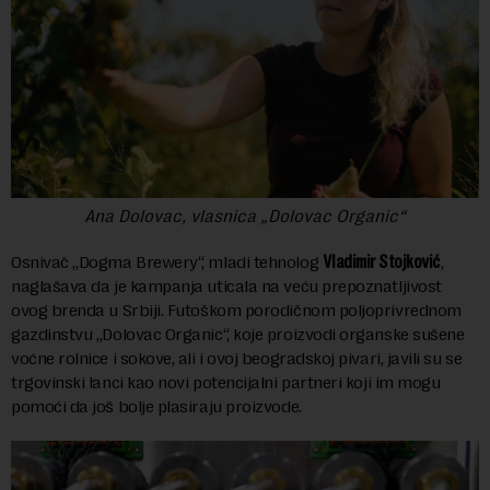
Ana Dolovac, vlasnica „Dolovac Organic“
Osnivač „Dogma Brewery“, mladi tehnolog
Vladimir Stojković
,
naglašava da je kampanja uticala na veću prepoznatljivost
ovog brenda u Srbiji. Futoškom porodičnom poljoprivrednom
gazdinstvu „Dolovac Organic“, koje proizvodi organske sušene
voćne rolnice i sokove, ali i ovoj beogradskoj pivari, javili su se
trgovinski lanci kao novi potencijalni partneri koji im mogu
pomoći da još bolje plasiraju proizvode.