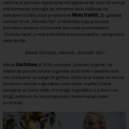
reklama je još uvek najuticajniji vid oglašavanja, tako da nam je
ova kampanja pomogla da dobijemo veću vidljivost na
domaćem tržištu, kaže preduzetnik
Nikola Stanišić
, 26-godišnji
osnivač firme „Stanišić Bio“ iz Veternika, koja proizvodi
premijum namaze od šumskih pečuraka pod brendom
„Šumska tajna“, a ovaj autentični proizvod plasira i van granica
naše zemlje.
Nikola Stanišić, osnivač „Stanišić Bio“
Mlada
Ana Dolovac
je 2018. osnovala „Dolovac Organic“ sa
željom da ponudi zdrave organske proizvode i uspešno vodi
ovo preduzeće sa svega 26 godina. Ističe da je naišla na veoma
pozitivnu reakciju sugrađana i potrošača uopšte: Efekat
kampanje je zaista veliki. Pre svega sugrađani, a potom i svi
drugi, počeli su da nas prepoznaju i češće kupuju naše
proizvode.