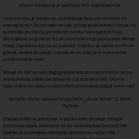
Malim biznisima je podrška bila najpotrebnija
I sve ovo nas je navelo na razmišljanje kako još možemo da
pomognemo? Širom naše zemlje, mnogi preduzetnici i firme, od
početnika pa sve do porodičnih biznisa koji uspešno traju
decenijama, usporili su ili čak zaustavili svoje poslovanje. Mnogi
imaju zaposlene koji su od početka zajedno sa njima ove firme
gradili, sanjali istu ideju i usudili se da zakorače u neizvesne
preduzetničke vode.
Mnogi od njih su naši dugogodišnji klijenti, oni sa kojima skoro
svakodnevno blisko sarađujemo i uz koje smo bili i bićemo
kako u dobrim, tako i u izazovnim vremenima, poput ovom sad.
Nataša i Đura, vlasnici krojačnice „Sara Home“ iz Nove
Pazove
Znajući koliko je potražnja, a samim tim i prodaja mnogih
proizvoda opala, želeli smo da im osim standardne podrške
tipične za finansijsku instituciju ponudimo i nešto više,