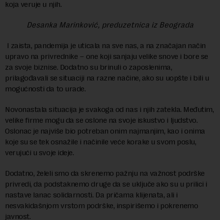
koja veruje u njih.
Desanka Marinković, preduzetnica iz Beograda
I zaista, pandemija je uticala na sve nas, a na značajan način
upravo na privrednike – one koji sanjaju velike snove i bore se
za svoje biznise. Dodatno su brinuli o zaposlenima,
prilagođavali se situaciji na razne načine, ako su uopšte i bili u
mogućnosti da to urade.
Novonastala situacija je svakoga od nas i njih zatekla. Međutim,
velike firme mogu da se oslone na svoje iskustvo i ljudstvo.
Oslonac je najviše bio potreban onim najmanjim, kao i onima
koje su se tek osnažile i načinile veće korake u svom poslu,
verujući u svoje ideje.
Dodatno, želeli smo da skrenemo pažnju na važnost podrške
privredi, da podstaknemo druge da se uključe ako su u prilici i
nastave lanac solidarnosti. Da pričama klijenata, ali i
nesvakidašnjom vrstom podrške, inspirišemo i pokrenemo
javnost.