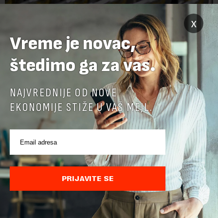
x
Vreme je novac,
štedimo ga za vas.
NAJVREDNIJE OD NOVE
EKONOMIJE STIŽE U VAŠ MEJL.
Proizvodnja, Dogma Brewery
Veću vidljivost svojih tekstilnih proizvoda za domaćinstva i
hotele, kao i same kompanije ističe i
Dražen Tolevski
, menadžer
prodaje i razvoja u preduzeću „Stotex“ iz Starih Banovaca.
Prema njegovim rečima, to će im olakšati i širenje poslovanja
PRIJAVITE SE
koje imaju u planu, a veruju da će zahvaljujući reklami biti
prepoznatljiviji i kao poslodavac. Ova kompanija najvećim
delom zapošljava žene, te osim komercijalne ima i značajnu