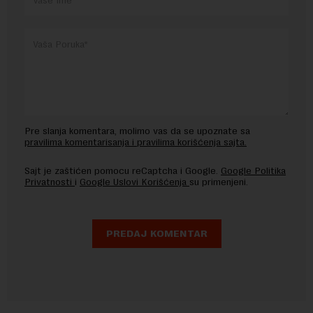
Pre slanja komentara, molimo vas da se upoznate sa
pravilima komentarisanja i pravilima korišćenja sajta.
Sajt je zaštićen pomocu reCaptcha i Google.
Google Politika
Privatnosti
i
Google Uslovi Korišćenja
su primenjeni.