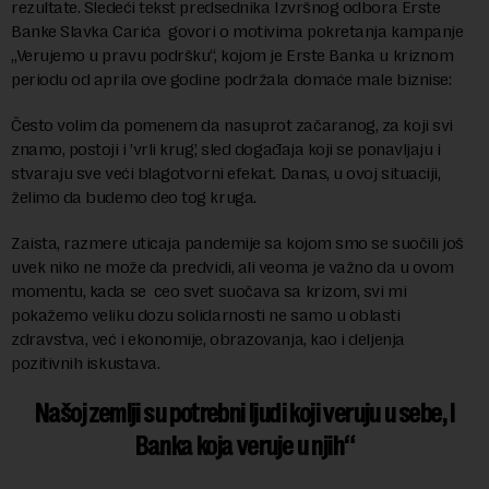
rezultate. Sledeći tekst predsednika Izvršnog odbora Erste
Banke Slavka Carića govori o motivima pokretanja kampanje
„Verujemo u pravu podršku“, kojom je Erste Banka u kriznom
periodu od aprila ove godine podržala domaće male biznise:
Često volim da pomenem da nasuprot začaranog, za koji svi
znamo, postoji i ’vrli krug’, sled događaja koji se ponavljaju i
stvaraju sve veći blagotvorni efekat. Danas, u ovoj situaciji,
želimo da budemo deo tog kruga.
Zaista, razmere uticaja pandemije sa kojom smo se suočili još
uvek niko ne može da predvidi, ali veoma je važno da u ovom
momentu, kada se ceo svet suočava sa krizom, svi mi
pokažemo veliku dozu solidarnosti ne samo u oblasti
zdravstva, već i ekonomije, obrazovanja, kao i deljenja
pozitivnih iskustava.
Našoj zemlji su potrebni ljudi koji veruju u sebe, I
Banka koja veruje u njih