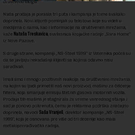
društvenu ulogu.
Naša prodaja je porasla tri puta i kampanja je tome svakako
doprinela. Novi klijenti pominjali su tekstove koje su videli u
medijima o nama, kao i informacije na društvenim mrežama,
kaže
Nataša Treskavica
, suvlasnica krojačke radnje „Sara Home“
iz Nove Pazove.
S druge strane, kompaniji „NS-Steel 1989“ iz Veternika počeli su
da se javljaju nekadašnji klijenti sa kojima odavno nisu
sarađivali.
Imali smo i mnogo pozitivnih reakcija na društvenim mrežama,
na kojim su ljudi primetili naš novi proizvod, mašinu za čišćenje
filtera, koja smanjuje emisiju štetnih gasova motornih vozila.
Prodaja tih mašina je stagnirala za vreme vanrednog stanja i
sad je ponovo pokrenuta, čemu je reklamna podrška značajno
doprinela, navodi
Saša Vranješ
, direktor kompanije „NS-Steel
1989“, koja je osnovana pre više od tri decenije kao mala
metaloprerađivačka radnja.