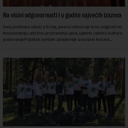
Na visini odgovornosti i u godini najvećih izazova
Svoj pozitivan uticaj u Srbiji, pivara ostvaruje kroz odgovornu
konzumaciju, održivu proizvodnju piva, ujedno i dobru kulturu
poslovanjaPočetak svetske pandemije izazvane korona
virusom potpuno je izmenio sliku sveta za svega nekoliko
meseci, dok su promene u svim domenima života, pa i u
poslovanju, vidljivije više nego ikad pre. Uticaj pandemije na
pojedinca, ali i na kompanije učinio je da više razmišljamo o
zdravlju pre svega, a samim tim o okruženju u kome se
krećemo i svakodnevno boravimo. Kao pojedinci postali smo
odgovorniji prema sebi i svom okruženju, dok kompanije pored
otežanih uslova poslovanja ne zaostaju u dostizanju ciljeva
društvene odgovornosti neumorno pomažući zajednici da se
suoči sa svim izazovima koje je kriza izazvana pandemijom
donela u proteklom periodu.Kao deo Molson Coors-a,
Apatinska pivara uspešno je odgovorila na potrebe zajednice u
kojoj posluje u godini pandemije aktivno pomažući ali i ne
odustajući od postavljenih ciljeva u oblasti održivosti do 2025.