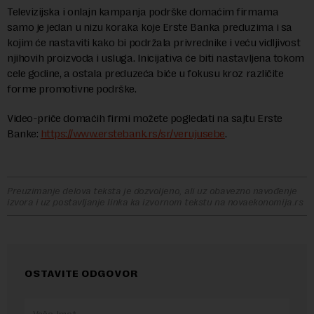
Televizijska i onlajn kampanja podrške domaćim firmama
samo je jedan u nizu koraka koje Erste Banka preduzima i sa
kojim će nastaviti kako bi podržala privrednike i veću vidljivost
njihovih proizvoda i usluga. Inicijativa će biti nastavljena tokom
cele godine, a ostala preduzeća biće u fokusu kroz različite
forme promotivne podrške.
Video-priče domaćih firmi možete pogledati na sajtu Erste
Banke:
https://www.erstebank.rs/sr/verujusebe
.
Preuzimanje delova teksta je dozvoljeno, ali uz obavezno navođenje
izvora i uz postavljanje linka ka izvornom tekstu na novaekonomija.rs
OSTAVITE ODGOVOR