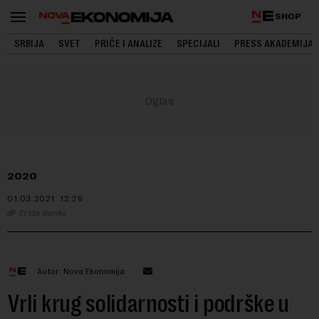
SHOP
SRBIJA
SVET
PRIČE I ANALIZE
SPECIJALI
PRESS AKADEMIJA
2020
01.03.2021.
12:26
Erste banka
Autor: Nova Ekonomija
Vrli krug solidarnosti i podrške u