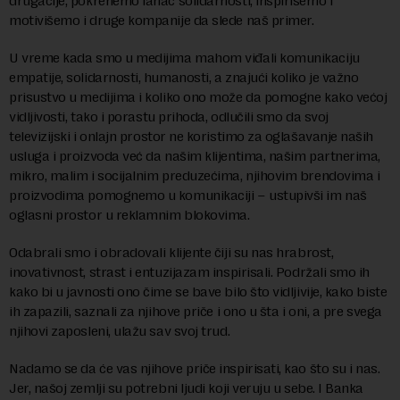
drugačije, pokrenemo lanac solidarnosti, inspirišemo i
motivišemo i druge kompanije da slede naš primer.
U vreme kada smo u medijima mahom viđali komunikaciju
empatije, solidarnosti, humanosti, a znajući koliko je važno
prisustvo u medijima i koliko ono može da pomogne kako većoj
vidljivosti, tako i porastu prihoda, odlučili smo da svoj
televizijski i onlajn prostor ne koristimo za oglašavanje naših
usluga i proizvoda već da našim klijentima, našim partnerima,
mikro, malim i socijalnim preduzećima, njihovim brendovima i
proizvodima pomognemo u komunikaciji – ustupivši im naš
oglasni prostor u reklamnim blokovima.
Odabrali smo i obradovali klijente čiji su nas hrabrost,
inovativnost, strast i entuzijazam inspirisali. Podržali smo ih
kako bi u javnosti ono čime se bave bilo što vidljivije, kako biste
ih zapazili, saznali za njihove priče i ono u šta i oni, a pre svega
njihovi zaposleni, ulažu sav svoj trud.
Nadamo se da će vas njihove priče inspirisati, kao što su i nas.
Jer, našoj zemlji su potrebni ljudi koji veruju u sebe. I Banka