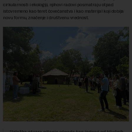
cirkularnosti i ekologiji, njihovi radovi posmatraju otpad
istovremeno kao teret čovečanstva i kao materijal koji dobija
novu formu, značenje i društvenu vrednost.
“Izložba otvara pitanje otpada kao jednog od ključnih