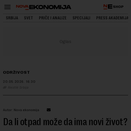
SHOP
SRBIJA
SVET
PRIČE I ANALIZE
SPECIJALI
PRESS AKADEMIJA
ODRŽIVOST
20.05.2026.
16:30
Nestlé Srbija
Autor: Nova ekonomija
Da li otpad može da ima novi život?