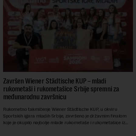
Završen Wiener Städtische KUP – mladi
rukometaši i rukometašice Srbije spremni za
međunarodnu završnicu
Rukometno takmičenje Wiener Städtische KUP, u okviru
Sportskih igara mladih Srbije, završeno je državnim finalom
koje je okupilo najbolje mlade rukometaše i rukometašice iz
svih krajeva zemlje. Nakon kvalifi...