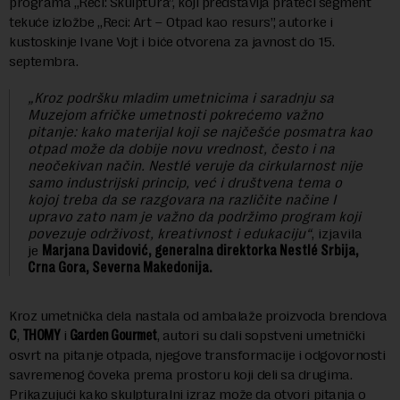
programa „Reci: SkulptUra”, koji predstavlja prateći segment
tekuće izložbe „Reci: Art – Otpad kao resurs”, autorke i
kustoskinje Ivane Vojt i biće otvorena za javnost do 15.
septembra.
„Kroz podršku mladim umetnicima i saradnju sa
Muzejom afričke umetnosti pokrećemo važno
pitanje: kako materijal koji se najčešće posmatra kao
otpad može da dobije novu vrednost, često i na
neočekivan način. Nestlé veruje da cirkularnost nije
samo industrijski princip, već i društvena tema o
kojoj treba da se razgovara na različite načine I
upravo zato nam je važno da podržimo program koji
povezuje održivost, kreativnost i edukaciju“
, izjavila
je
Marjana Davidović, generalna direktorka Nestlé Srbija,
Crna Gora, Severna Makedonija.
Kroz umetnička dela nastala od ambalaže proizvoda brendova
C
,
THOMY
i
Garden Gourmet
, autori su dali sopstveni umetnički
osvrt na pitanje otpada, njegove transformacije i odgovornosti
savremenog čoveka prema prostoru koji deli sa drugima.
Prikazujući kako skulpturalni izraz može da otvori pitanja o