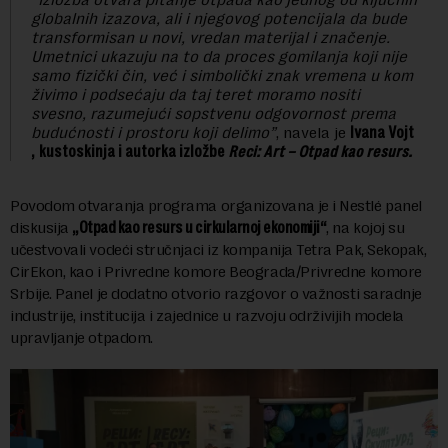
globalnih izazova, ali i njegovog potencijala da bude
transformisan u novi, vredan materijal i značenje.
Umetnici ukazuju na to da proces gomilanja koji nije
samo fizički čin, već i simbolički znak vremena u kom
živimo i podsećaju da taj teret moramo nositi
svesno, razumejući sopstvenu odgovornost prema
budućnosti i prostoru koji delimo”
, navela je
Ivana Vojt
,
kustoskinja i autorka izložbe
Reci: Art – Otpad kao resurs.
Povodom otvaranja programa organizovana je i Nestlé panel
diskusija
„Otpad kao resurs u cirkularnoj ekonomiji“
, na kojoj su
učestvovali vodeći stručnjaci iz kompanija Tetra Pak, Sekopak,
CirEkon, kao i Privredne komore Beograda/Privredne komore
Srbije. Panel je dodatno otvorio razgovor o važnosti saradnje
industrije, institucija i zajednice u razvoju održivijih modela
upravljanje otpadom.