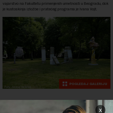
vajarstvo na Fakultetu primenjenih umetnosti u Beogradu, dok
je kustoskinja izložbe i pratećeg programa je Ivana Vojt.
POGLEDAJ GALERIJU
Foto: Aleksej Nešović
Preuzimanje delova teksta je dozvoljeno, ali uz obavezno navođenje
x
izvora i uz postavljanje linka ka izvornom tekstu na novaekonomija.rs