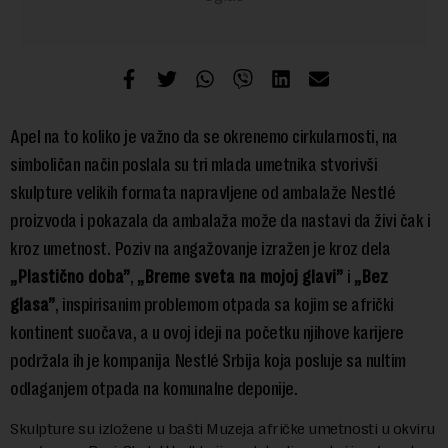
Apel na to koliko je važno da se okrenemo cirkularnosti, na
simboličan način poslala su tri mlada umetnika stvorivši
skulpture velikih formata napravljene od ambalaže Nestlé
proizvoda i pokazala da ambalaža može da nastavi da živi čak i
kroz umetnost. Poziv na angažovanje izražen je kroz dela
„
Plastično doba”
,
„
Breme sveta na mojoj glavi”
i
„
Bez
glasa”
, inspirisanim problemom otpada sa kojim se afrički
kontinent suočava, a u ovoj ideji na početku njihove karijere
podržala ih je kompanija Nestlé Srbija koja posluje sa nultim
odlaganjem otpada na komunalne deponije.
Skulpture su izložene u bašti Muzeja afričke umetnosti u okviru