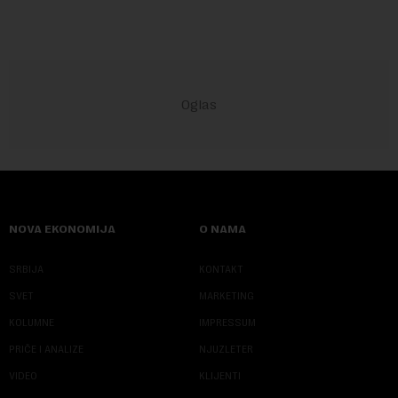
NOVA EKONOMIJA
O NAMA
SRBIJA
KONTAKT
SVET
MARKETING
KOLUMNE
IMPRESSUM
PRIČE I ANALIZE
NJUZLETER
VIDEO
KLIJENTI