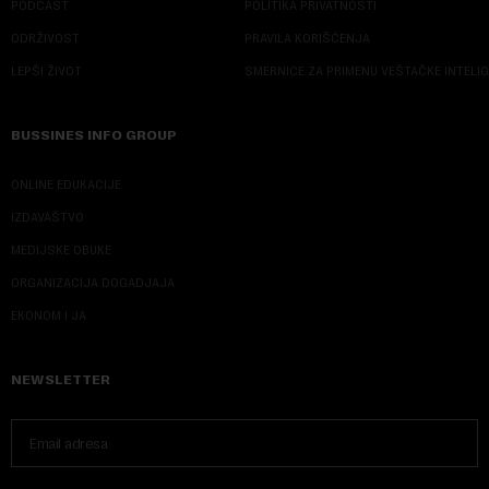
PODCAST
POLITIKA PRIVATNOSTI
ODRŽIVOST
PRAVILA KORIŠĆENJA
LEPŠI ŽIVOT
SMERNICE ZA PRIMENU VEŠTAČKE INTELI
BUSSINES INFO GROUP
ONLINE EDUKACIJE
IZDAVAŠTVO
MEDIJSKE OBUKE
ORGANIZACIJA DOGADJAJA
EKONOM I JA
NEWSLETTER