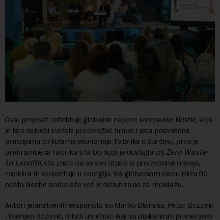
Ovaj projekat reflektuje globalne napore kompanije Nestlé, koja
je kao najveći svetski proizvođač hrane i pića posvećena
principima cirkularne ekonomije. Fabrika u Surčinu, prva je
prehrambena fabrika u Srbiji koja je dostigla cilj
Zero Waste
to Landfill
, što znaći da se sav otpad iz proizvodnje odvaja,
reciklira ili konvertuje u energiju. Na globalnom nivou blizu 90
odsto Nestlé ambalaže već je dizajnirano za reciklažu.
Autori jedinstvenih eksponata su Marko Blanuša, Petar Božović
i Damjan Božović, mladi umetnici koji su diplomirali primenjeno