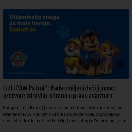
Lidl i PAW Patrol®: Kada omiljeni dečiji junaci
pretvore zdraviju ishranu u pravu avanturu
Kompanija Lidl ovog jula pokreće međunarodnu saradnju sa
brendom PAW Patrol® u Srbiji i još 29 zemalja, postavljajući
nove standarde u oblasti dečijeg marketinga. Po prvi put, ovaj
brend za predškolski uzras...