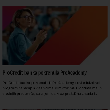
ProCredit banka pokrenula ProAcademy
ProCredit banka pokrenula je ProAcademy, novi edukativni
program namenjen vlasnicima, direktorima i liderima malih i
srednjih preduzeća, sa ciljem da kroz praktična znanja i
razmenu iskustava dodatno unapred...