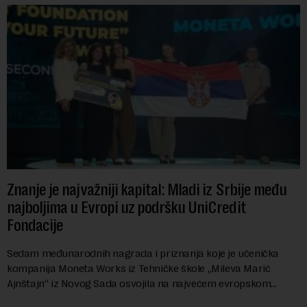
Znanje je najvažniji kapital: Mladi iz Srbije među
najboljima u Evropi uz podršku UniCredit
Fondacije
Sedam međunarodnih nagrada i priznanja koje je učenička
kompanija Moneta Works iz Tehničke škole „Mileva Marić
Ajnštajn“ iz Novog Sada osvojila na najvećem evropskom
festivalu preduzetništva mladih Gen-E 202...