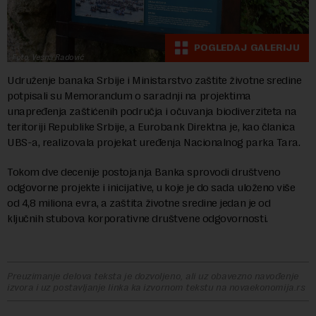
POGLEDAJ GALERIJU
Foto: Vesna Radović
Udruženje banaka Srbije i Ministarstvo zaštite životne sredine
potpisali su Memorandum o saradnji na projektima
unapređenja zaštićenih područja i očuvanja biodiverziteta na
teritoriji Republike Srbije, a Eurobank Direktna je, kao članica
UBS-a, realizovala projekat uređenja Nacionalnog parka Tara.
Tokom dve decenije postojanja Banka sprovodi društveno
odgovorne projekte i inicijative, u koje je do sada uloženo više
od 4,8 miliona evra, a zaštita životne sredine jedan je od
ključnih stubova korporativne društvene odgovornosti.
Preuzimanje delova teksta je dozvoljeno, ali uz obavezno navođenje
izvora i uz postavljanje linka ka izvornom tekstu na novaekonomija.rs