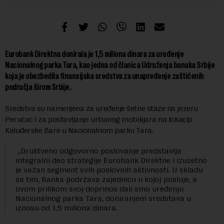
Eurobank Direktna donirala je 1,5 miliona dinara za uređenje
Nacionalnog parka Tara, kao jedna od članica Udruženja banaka Srbije
koja je obezbedila finansijska sredstva za unapređenje zaštićenih
područja širom Srbije.
Sredstva su namenjena za uređenje šetne staze na jezeru
Perućac i za postavljanje urbanog mobilijara na lokaciji
Kaluđerske Bare u Nacionalnom parku Tara.
„Društveno odgovorno poslovanje predstavlja
integralni deo strategije Eurobank Direktne i izuzetno
je važan segment svih poslovnih aktivnosti. U skladu
sa tim, Banka podržava zajednicu u kojoj posluje, a
ovom prilikom svoj doprinos dali smo uređenju
Nacionalnog parka Tara, doniranjem sredstava u
iznosu od 1,5 miliona dinara.