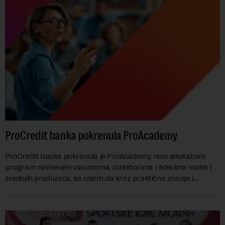
ProCredit banka pokrenula ProAcademy
ProCredit banka pokrenula je ProAcademy, novi edukativni
program namenjen vlasnicima, direktorima i liderima malih i
srednjih preduzeća, sa ciljem da kroz praktična znanja i
razmenu iskustava dodatno unapred...