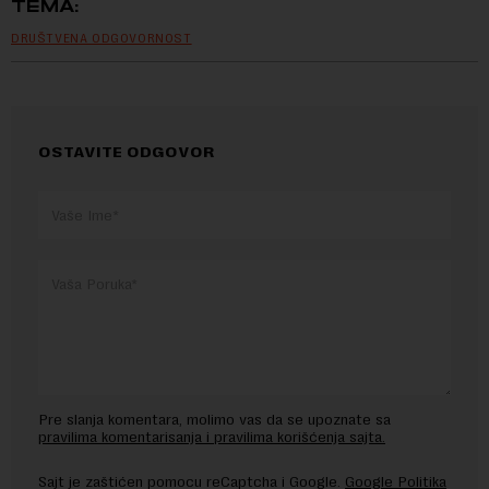
TEMA:
DRUŠTVENA ODGOVORNOST
OSTAVITE ODGOVOR
Pre slanja komentara, molimo vas da se upoznate sa
pravilima komentarisanja i pravilima korišćenja sajta.
Sajt je zaštićen pomocu reCaptcha i Google.
Google Politika