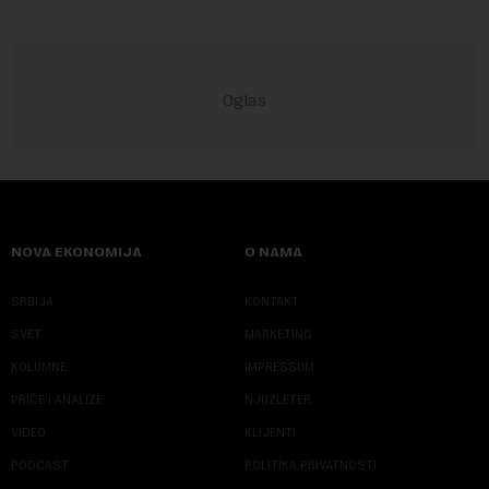
NOVA EKONOMIJA
O NAMA
SRBIJA
KONTAKT
SVET
MARKETING
KOLUMNE
IMPRESSUM
PRIČE I ANALIZE
NJUZLETER
VIDEO
KLIJENTI
PODCAST
POLITIKA PRIVATNOSTI