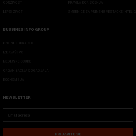
ODRŽIVOST
PRAVILA KORIŠĆENJA
LEPŠI ŽIVOT
SMERNICE ZA PRIMENU VEŠTAČKE INTELI
BUSSINES INFO GROUP
ONLINE EDUKACIJE
IZDAVAŠTVO
MEDIJSKE OBUKE
ORGANIZACIJA DOGADJAJA
EKONOM I JA
NEWSLETTER
PRIJAVITE SE