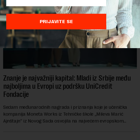
PRIJAVITE SE
Znanje je najvažniji kapital: Mladi iz Srbije među
najboljima u Evropi uz podršku UniCredit
Fondacije
Sedam međunarodnih nagrada i priznanja koje je učenička
kompanija Moneta Works iz Tehničke škole „Mileva Marić
Ajnštajn“ iz Novog Sada osvojila na najvećem evropskom
festivalu preduzetništva mladih Gen-E 202...