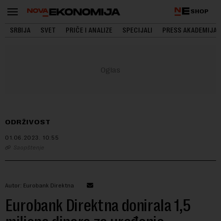
SHOP
SRBIJA
SVET
PRIČE I ANALIZE
SPECIJALI
PRESS AKADEMIJA
ODRŽIVOST
01.06.2023.
10:55
Saopštenje
Autor: Eurobank Direktna
Eurobank Direktna donirala 1,5