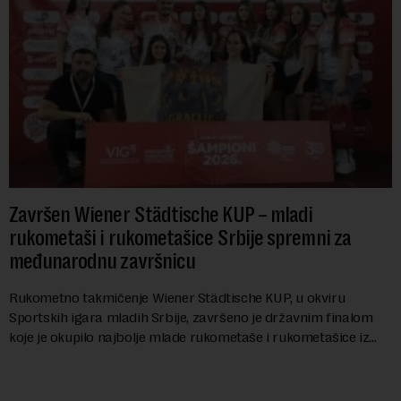
Završen Wiener Städtische KUP – mladi
rukometaši i rukometašice Srbije spremni za
međunarodnu završnicu
Rukometno takmičenje Wiener Städtische KUP, u okviru
Sportskih igara mladih Srbije, završeno je državnim finalom
koje je okupilo najbolje mlade rukometaše i rukometašice iz
svih krajeva zemlje. Nakon kvalifi...