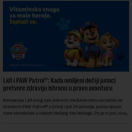
Lidl i PAW Patrol®: Kada omiljeni dečiji junaci
pretvore zdraviju ishranu u pravu avanturu
Kompanija Lidl ovog jula pokreće međunarodnu saradnju sa
brendom PAW Patrol® u Srbiji i još 29 zemalja, postavljajući
nove standarde u oblasti dečijeg marketinga. Po prvi put, ovaj
brend za predškolski uzras...