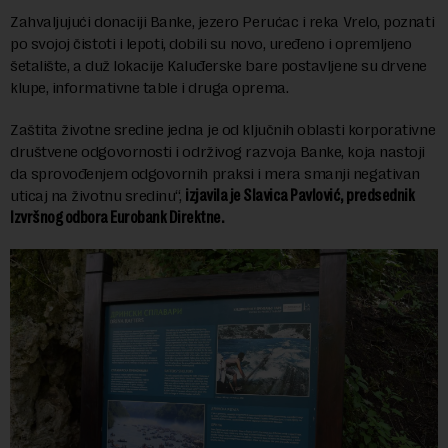
Zahvaljujući donaciji Banke, jezero Perućac i reka Vrelo, poznati
po svojoj čistoti i lepoti, dobili su novo, uređeno i opremljeno
šetalište, a duž lokacije Kaluđerske bare postavljene su drvene
klupe, informativne table i druga oprema.
Zaštita životne sredine jedna je od ključnih oblasti korporativne
društvene odgovornosti i održivog razvoja Banke, koja nastoji
da sprovođenjem odgovornih praksi i mera smanji negativan
uticaj na životnu sredinu“,
izjavila je Slavica Pavlović, predsednik
Izvršnog odbora Eurobank Direktne.