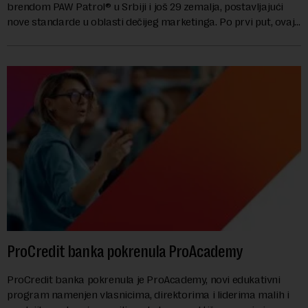
brendom PAW Patrol® u Srbiji i još 29 zemalja, postavljajući
nove standarde u oblasti dečijeg marketinga. Po prvi put, ovaj
brend za predškolski uzras...
ProCredit banka pokrenula ProAcademy
ProCredit banka pokrenula je ProAcademy, novi edukativni
program namenjen vlasnicima, direktorima i liderima malih i