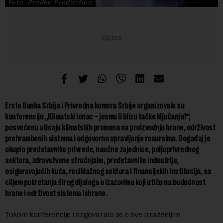
Foto: ProRec Production
Erste Banka Srbija i Privredna komora Srbije organizovale su
konferenciju „Klimatski lonac – jesmo li blizu tačke ključanja?“,
posvećenu uticaju klimatskih promena na proizvodnju hrane, održivost
prehrambenih sistema i odgovorno upravljanje resursima. Događaj je
okupio predstavnike privrede, naučne zajednice, poljoprivrednog
sektora, zdravstvene stručnjake, predstavnike industrije,
osiguravajućih kuća, reciklažnog sektora i finansijskih institucija, sa
ciljem pokretanja šireg dijaloga o izazovima koji utiču na budućnost
hrane i održivost sistema ishrane.
Tokom konferencije razgovaralo se o sve izraženijim