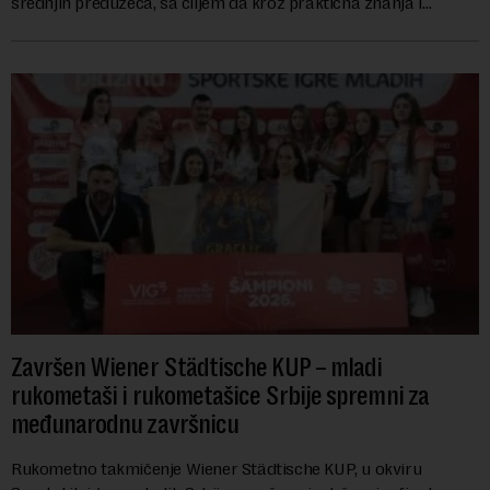
srednjih preduzeća, sa ciljem da kroz praktična znanja i
razmenu iskustava dodatno unapred...
Završen Wiener Städtische KUP – mladi
rukometaši i rukometašice Srbije spremni za
međunarodnu završnicu
Rukometno takmičenje Wiener Städtische KUP, u okviru