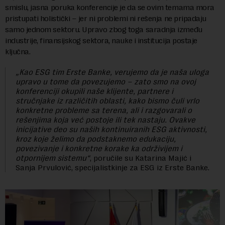
smislu, jasna poruka konferencije je da se ovim temama mora
pristupati holistički – jer ni problemi ni rešenja ne pripadaju
samo jednom sektoru. Upravo zbog toga saradnja između
industrije, finansijskog sektora, nauke i institucija postaje
ključna.
„Kao ESG tim Erste Banke, verujemo da je naša uloga
upravo u tome da povezujemo – zato smo na ovoj
konferenciji okupili naše klijente, partnere i
stručnjake iz različitih oblasti, kako bismo čuli vrlo
konkretne probleme sa terena, ali i razgovarali o
rešenjima koja već postoje ili tek nastaju. Ovakve
inicijative deo su naših kontinuiranih ESG aktivnosti,
kroz koje želimo da podstaknemo edukaciju,
povezivanje i konkretne korake ka održivijem i
otpornijem sistemu“
, poručile su Katarina Majić i
Sanja Prvulović, specijalistkinje za ESG iz Erste Banke.