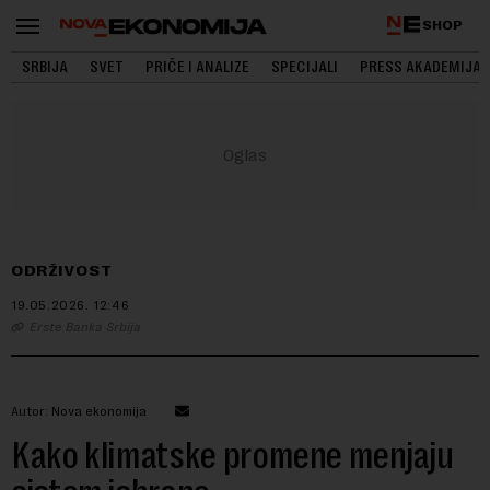
SHOP
SRBIJA
SVET
PRIČE I ANALIZE
SPECIJALI
PRESS AKADEMIJA
ODRŽIVOST
19.05.2026.
12:46
Erste Banka Srbija
Autor: Nova ekonomija
Kako klimatske promene menjaju