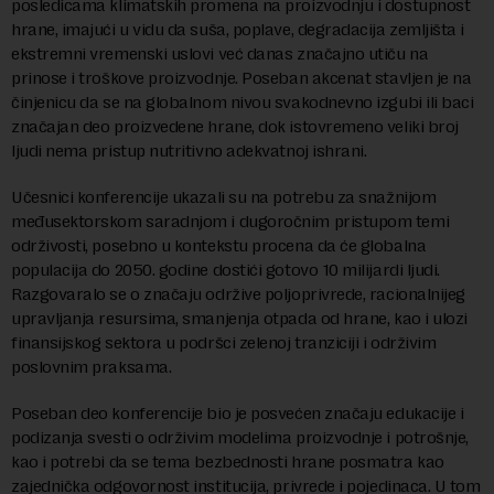
posledicama klimatskih promena na proizvodnju i dostupnost
hrane, imajući u vidu da suša, poplave, degradacija zemljišta i
ekstremni vremenski uslovi već danas značajno utiču na
prinose i troškove proizvodnje. Poseban akcenat stavljen je na
činjenicu da se na globalnom nivou svakodnevno izgubi ili baci
značajan deo proizvedene hrane, dok istovremeno veliki broj
ljudi nema pristup nutritivno adekvatnoj ishrani.
Učesnici konferencije ukazali su na potrebu za snažnijom
međusektorskom saradnjom i dugoročnim pristupom temi
održivosti, posebno u kontekstu procena da će globalna
populacija do 2050. godine dostići gotovo 10 milijardi ljudi.
Razgovaralo se o značaju održive poljoprivrede, racionalnijeg
upravljanja resursima, smanjenja otpada od hrane, kao i ulozi
finansijskog sektora u podršci zelenoj tranziciji i održivim
poslovnim praksama.
Poseban deo konferencije bio je posvećen značaju edukacije i
podizanja svesti o održivim modelima proizvodnje i potrošnje,
kao i potrebi da se tema bezbednosti hrane posmatra kao
zajednička odgovornost institucija, privrede i pojedinaca. U tom