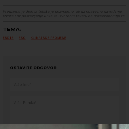
Preuzimanje delova teksta je dozvoljeno, ali uz obavezno navođenje
izvora i uz postavljanje linka ka izvornom tekstu na novaekonomija.rs
TEMA:
ERSTE
ESG
KLIMATSKE PROMENE
OSTAVITE ODGOVOR