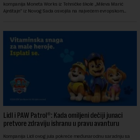
kompanija Moneta Works iz Tehničke škole „Mileva Marić
Ajnštajn“ iz Novog Sada osvojila na najvećem evropskom
festivalu preduzetništva mladih Gen-E 202...
Lidl i PAW Patrol®: Kada omiljeni dečiji junaci
pretvore zdraviju ishranu u pravu avanturu
Kompanija Lidl ovog jula pokreće međunarodnu saradnju sa