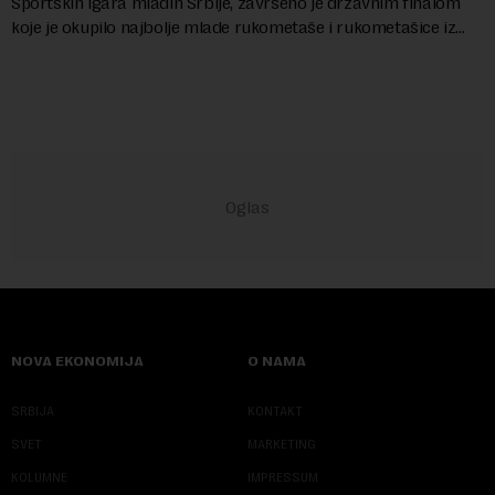
Sportskih igara mladih Srbije, završeno je državnim finalom
koje je okupilo najbolje mlade rukometaše i rukometašice iz
svih krajeva zemlje. Nakon kvalifi...
NOVA EKONOMIJA
O NAMA
SRBIJA
KONTAKT
SVET
MARKETING
KOLUMNE
IMPRESSUM