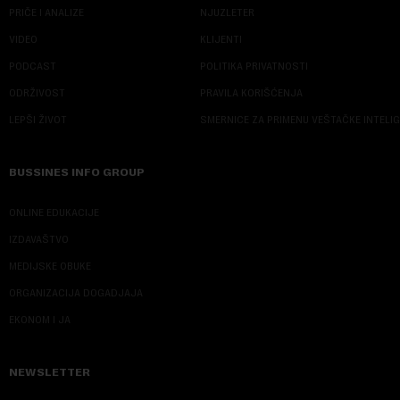
PRIČE I ANALIZE
NJUZLETER
VIDEO
KLIJENTI
PODCAST
POLITIKA PRIVATNOSTI
ODRŽIVOST
PRAVILA KORIŠĆENJA
LEPŠI ŽIVOT
SMERNICE ZA PRIMENU VEŠTAČKE INTELI
BUSSINES INFO GROUP
ONLINE EDUKACIJE
IZDAVAŠTVO
MEDIJSKE OBUKE
ORGANIZACIJA DOGADJAJA
EKONOM I JA
NEWSLETTER