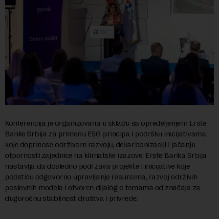
Konferencija je organizovana u skladu sa opredeljenjem Erste
Banke Srbija za primenu ESG principa i podršku inicijativama
koje doprinose održivom razvoju, dekarbonizaciji i jačanju
otpornosti zajednice na klimatske izazove. Erste Banka Srbija
nastavlja da dosledno podržava projekte i inicijative koje
podstiču odgovorno upravljanje resursima, razvoj održivih
poslovnih modela i otvoren dijalog o temama od značaja za
dugoročnu stabilnost društva i privrede.