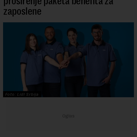
proširenje paketa benefita za
zaposlene
Foto: Lidl Srbija