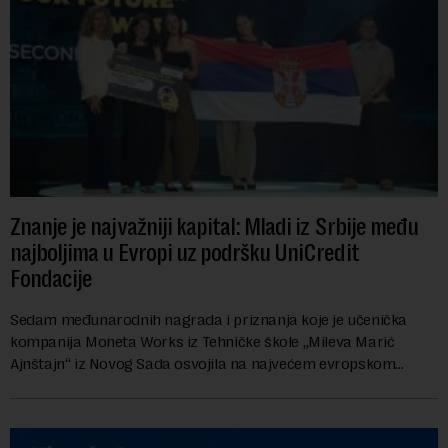
Znanje je najvažniji kapital: Mladi iz Srbije među
najboljima u Evropi uz podršku UniCredit
Fondacije
Sedam međunarodnih nagrada i priznanja koje je učenička
kompanija Moneta Works iz Tehničke škole „Mileva Marić
Ajnštajn“ iz Novog Sada osvojila na najvećem evropskom
festivalu preduzetništva mladih Gen-E 202...