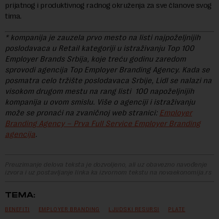
prijatnog i produktivnog radnog okruženja za sve članove svog
tima.
*
kompanija je zauzela prvo mesto na listi najpoželjnijih
poslodavaca u Retail kategoriji u istraživanju Top 100
Employer Brands Srbija, koje treću godinu zaredom
sprovodi agencija Top Employer Branding Agency. Kada se
posmatra celo tržište poslodavaca Srbije, Lidl se nalazi na
visokom drugom mestu na rang listi 100 napoželjnijih
kompanija u ovom smislu. Više o agenciji i istraživanju
može se pronaći na zvaničnoj web stranici:
Employer
Branding Agency – Prva Full Service Employer Branding
agencija
.
Preuzimanje delova teksta je dozvoljeno, ali uz obavezno navođenje
izvora i uz postavljanje linka ka izvornom tekstu na novaekonomija.rs
TEMA:
BENEFITI
EMPLOYER BRANDING
LJUDSKI RESURSI
PLATE