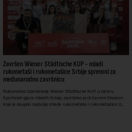
Završen Wiener Städtische KUP – mladi
rukometaši i rukometašice Srbije spremni za
međunarodnu završnicu
Rukometno takmičenje Wiener Städtische KUP, u okviru
Sportskih igara mladih Srbije, završeno je državnim finalom
koje je okupilo najbolje mlade rukometaše i rukometašice iz
svih krajeva zemlje. Nakon kvalifi...