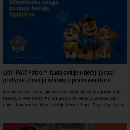
Lidl i PAW Patrol®: Kada omiljeni dečiji junaci
pretvore zdraviju ishranu u pravu avanturu
Kompanija Lidl ovog jula pokreće međunarodnu saradnju sa
brendom PAW Patrol® u Srbiji i još 29 zemalja, postavljajući
nove standarde u oblasti dečijeg marketinga. Po prvi put, ovaj
brend za predškolski uzras...