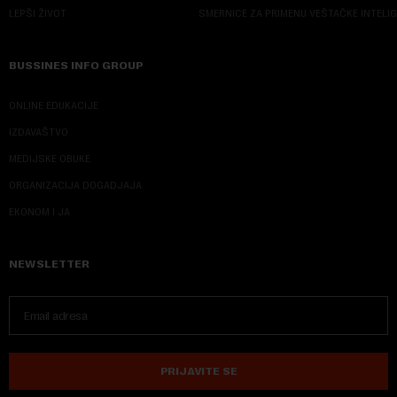
LEPŠI ŽIVOT
SMERNICE ZA PRIMENU VEŠTAČKE INTELI
BUSSINES INFO GROUP
ONLINE EDUKACIJE
IZDAVAŠTVO
MEDIJSKE OBUKE
ORGANIZACIJA DOGADJAJA
EKONOM I JA
NEWSLETTER
PRIJAVITE SE