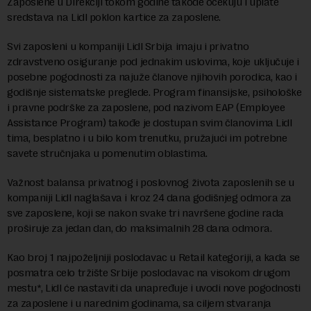
Zaposlene u Direkciji tokom godine takođe očekuju i uplate
sredstava na Lidl poklon kartice za zaposlene.
Svi zaposleni u kompaniji Lidl Srbija imaju i privatno
zdravstveno osiguranje pod jednakim uslovima, koje uključuje i
posebne pogodnosti za najuže članove njihovih porodica, kao i
godišnje sistematske preglede. Program finansijske, psihološke
i pravne podrške za zaposlene, pod nazivom EAP (Employee
Assistance Program) takođe je dostupan svim članovima Lidl
tima, besplatno i u bilo kom trenutku, pružajući im potrebne
savete stručnjaka u pomenutim oblastima.
Važnost balansa privatnog i poslovnog života zaposlenih se u
kompaniji Lidl naglašava i kroz 24 dana godišnjeg odmora za
sve zaposlene, koji se nakon svake tri navršene godine rada
proširuje za jedan dan, do maksimalnih 28 dana odmora.
Kao broj 1 najpoželjniji poslodavac u Retail kategoriji, a kada se
posmatra celo tržište Srbije poslodavac na visokom drugom
mestu*, Lidl će nastaviti da unapređuje i uvodi nove pogodnosti
za zaposlene i u narednim godinama, sa ciljem stvaranja