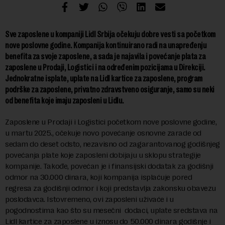
Sve zaposlene u kompaniji Lidl Srbija očekuju dobre vesti sa početkom
nove poslovne godine. Kompanija kontinuirano radi na unapređenju
benefita za svoje zaposlene, a sada je najavila i povećanje plata za
zaposlene u Prodaji, Logistici i na određenim pozicijama u Direkciji.
Jednokratne isplate, uplate na Lidl kartice za zaposlene, program
podrške za zaposlene, privatno zdravstveno osiguranje, samo su neki
od benefita koje imaju zaposleni u Lidlu.
Zaposlene u Prodaji i Logistici početkom nove poslovne godine,
u martu 2025., očekuje novo povećanje osnovne zarade od
sedam do deset odsto, nezavisno od zagarantovanog godišnjeg
povećanja plate koje zaposleni dobijaju u sklopu strategije
kompanije. Takođe, povećan je i finansijski dodatak za godišnji
odmor na 30.000 dinara, koji kompanija isplaćuje pored
regresa za godišnji odmor i koji predstavlja zakonsku obavezu
poslodavca. Istovremeno, ovi zaposleni uživaće i u
pogodnostima kao što su mesečni dodaci, uplate sredstava na
Lidl kartice za zaposlene u iznosu do 50.000 dinara godišnje i