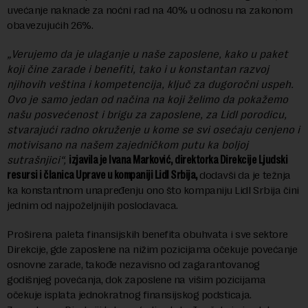
uvećanje naknade za noćni rad na 40% u odnosu na zakonom
obavezujućih 26%.
„Verujemo da je ulaganje u naše zaposlene, kako u paket
koji čine zarade i benefiti, tako i u konstantan razvoj
njihovih veština i kompetencija, ključ za dugoročni uspeh.
Ovo je samo jedan od načina na koji želimo da pokažemo
našu posvećenost i brigu za zaposlene, za Lidl porodicu,
stvarajući radno okruženje u kome se svi osećaju cenjeno i
motivisano na našem zajedničkom putu ka boljoj
sutrašnjici“,
izjavila je Ivana Marković, direktorka Direkcije Ljudski
resursi i članica Uprave u kompaniji Lidl Srbija,
dodavši da je težnja
ka konstantnom unapređenju ono što kompaniju Lidl Srbija čini
jednim od najpoželjnijih poslodavaca.
Proširena paleta finansijskih benefita obuhvata i sve sektore
Direkcije, gde zaposlene na nižim pozicijama očekuje povećanje
osnovne zarade, takođe nezavisno od zagarantovanog
godišnjeg povećanja, dok zaposlene na višim pozicijama
očekuje isplata jednokratnog finansijskog podsticaja.