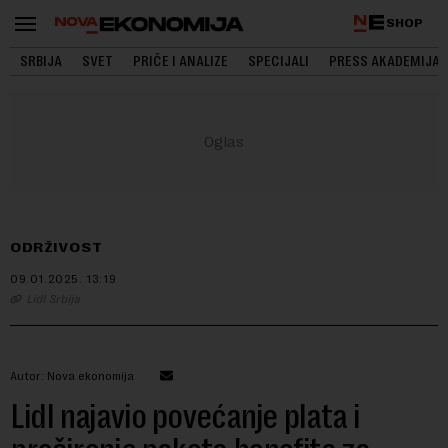
SHOP
SRBIJA
SVET
PRIČE I ANALIZE
SPECIJALI
PRESS AKADEMIJA
ODRŽIVOST
09.01.2025.
13:19
Lidl Srbija
Autor: Nova ekonomija
Lidl najavio povećanje plata i