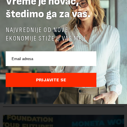
Vreme je novac,
štedimo ga za vas.
NAJVREDNIJE OD NOVE
EKONOMIJE STIŽE U VAŠ MEJL.
PRIJAVITE SE
POVEZANI SADRŽAJI