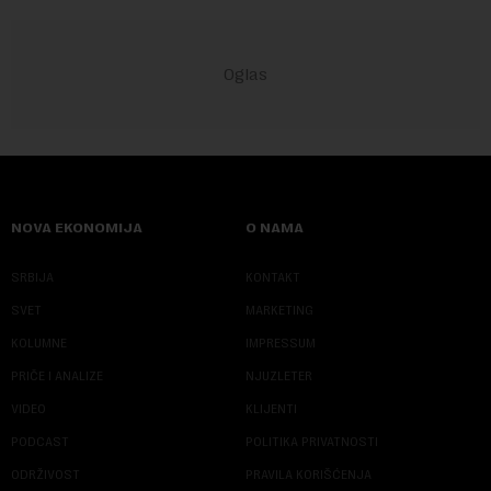
NOVA EKONOMIJA
O NAMA
SRBIJA
KONTAKT
SVET
MARKETING
KOLUMNE
IMPRESSUM
PRIČE I ANALIZE
NJUZLETER
VIDEO
KLIJENTI
PODCAST
POLITIKA PRIVATNOSTI
ODRŽIVOST
PRAVILA KORIŠĆENJA