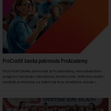
ProCredit banka pokrenula ProAcademy
ProCredit banka pokrenula je ProAcademy, novi edukativni
program namenjen vlasnicima, direktorima i liderima malih i
srednjih preduzeća, sa ciljem da kroz praktična znanja i
razmenu iskustava dodatno unapred...