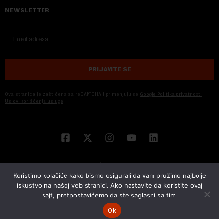
NEWSLETTER
PRIJAVITE SE
Ova stranica je zaštićena sa reCAPTCHA i primenjuju se
Google Politika privatnosti
i
Uslovi korišćenja usluge
Koristimo kolačiće kako bismo osigurali da vam pružimo najbolje
iskustvo na našoj veb stranici. Ako nastavite da koristite ovaj
sajt, pretpostavićemo da ste saglasni sa tim.
© 2026 NOVA EKONOMIJA | SVA PRAVA ZADŽANA | DEVELOPED BY
CUBES
Ok