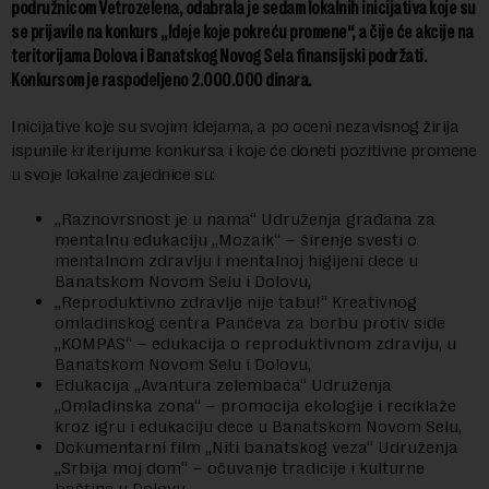
podružnicom Vetrozelena, odabrala je sedam lokalnih inicijativa koje su
se prijavile na konkurs „Ideje koje pokreću promene“, a čije će akcije na
teritorijama Dolova i Banatskog Novog Sela finansijski podržati.
Konkursom je raspodeljeno 2.000.000 dinara.
Inicijative koje su svojim idejama, a po oceni nezavisnog žirija
ispunile kriterijume konkursa i koje će doneti pozitivne promene
u svoje lokalne zajednice su:
„Raznovrsnost je u nama“ Udruženja građana za
mentalnu edukaciju „Mozaik“ – širenje svesti o
mentalnom zdravlju i mentalnoj higijeni dece u
Banatskom Novom Selu i Dolovu,
„Reproduktivno zdravlje nije tabu!“ Kreativnog
omladinskog centra Pančeva za borbu protiv side
„KOMPAS“ – edukacija o reproduktivnom zdravlju, u
Banatskom Novom Selu i Dolovu,
Edukacija „Avantura zelembaća“ Udruženja
„Omladinska zona“ – promocija ekologije i reciklaže
kroz igru i edukaciju dece u Banatskom Novom Selu,
Dokumentarni film „Niti banatskog veza“ Udruženja
„Srbija moj dom“ – očuvanje tradicije i kulturne
baštine u Dolovu,