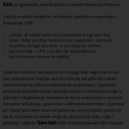
Balaž
, programska koordinatorka Lokalne fondacije Pančevo.
Značaj ovakvih inicijativa za lokalne zajednice prepoznaje i
kompanija CWP.
„Divno je videti koliki broj pojedinaca i grupa ima
ideje i želje da doprinesu svojoj zajednici i nama je
izuzetno drago što smo, u saradnji sa našim
partnerima – LFP, u prilici da inspirišemo i
podržavamo ovakve projekte.
Zajedno možemo da napravimo mnogo više nego bilo ko od
nas pojedinačno. Raduje nas što smo se udružili oko ovako
važnih tema kao što su osnaživanje pojedinaca i zajednica,
podizanje ekološke svesti, podrška kulturi i umetnosti, briga o
zdravlju i blagostanju. Nadamo se da će ovaj konkurs osnažiti
trenutna udruženja i pojedince u aktivnom doprinosu zajednici,
ali i inspirisati neke nove inicijative na ovim poljima i pokazati
da su značajne promene moguće, dok postoji želja, volja i
podrška“, rekla je
Tijana Gajić
, CSR Lead kompanije CWP Europe.