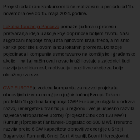
Projekti odabrani konkursom biće realizovani u periodu od 15.
novembra ove do 15. maja 2024. godine.
Lokalna fondacija Pančevo
pomaže ljudima u procesu
pretvaranja ideja u akcije koje doprinose boljem životu. Naši
sugrađani najbolje znaju šta njihovom kraju treba, a mi smo
karika podrške u ovom lancu lokalnih promena. Donacije
pojedinaca i kompanija usmeravamo na komšijske i građanske
akcije – na taj način ovaj novac kruži i ostaje u zajednici, ljudi
razvijaju solidarnost, motivaciju i pozitivne akcije za bolje
okruženje za sve.
CWP EUROPE
je vodeća kompanija za razvoj projekata
obnovljivih izvora energije u jugoistočnoj Evropi. Tokom
proteklih 15 godina kompanija CWP Europe je ulagala u održivi
razvoj i energetsku tranziciju u regionu i već je uspešno razvila
najveće vetroparkove u Srbiji (projekat Čibuk od 158 MW) i
Rumuniji (projekat Fântânele-Cogealac od 600 MW). Trenutno
razvija preko 6 GW kapaciteta obnovljive energije u Srbiji,
Bugarskoj, Rumuniji, Crnoj Gori, Albaniji, Bosni i Hercegovini,