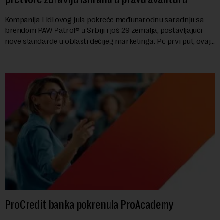
Kompanija Lidl ovog jula pokreće međunarodnu saradnju sa
brendom PAW Patrol® u Srbiji i još 29 zemalja, postavljajući
nove standarde u oblasti dečijeg marketinga. Po prvi put, ovaj
brend za predškolski uzras...
ProCredit banka pokrenula ProAcademy