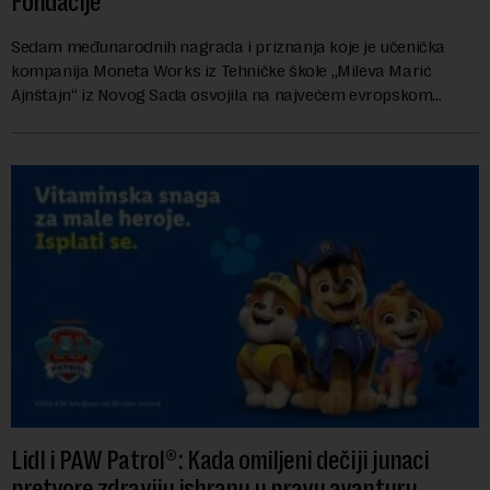
Fondacije
Sedam međunarodnih nagrada i priznanja koje je učenička
kompanija Moneta Works iz Tehničke škole „Mileva Marić
Ajnštajn“ iz Novog Sada osvojila na najvećem evropskom
festivalu preduzetništva mladih Gen-E 202...
Lidl i PAW Patrol®: Kada omiljeni dečiji junaci
pretvore zdraviju ishranu u pravu avanturu