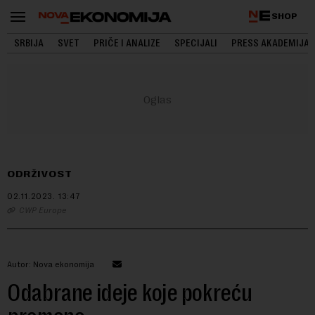
SHOP
SRBIJA
SVET
PRIČE I ANALIZE
SPECIJALI
PRESS AKADEMIJA
ODRŽIVOST
02.11.2023.
13:47
CWP Europe
Autor: Nova ekonomija
Odabrane ideje koje pokreću