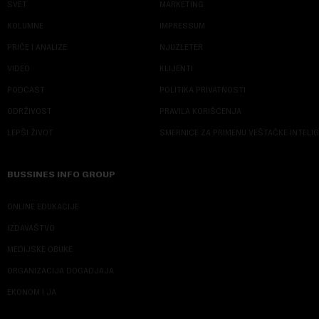
SVET
MARKETING
KOLUMNE
IMPRESSUM
PRIČE I ANALIZE
NJUZLETER
VIDEO
KLIJENTI
PODCAST
POLITIKA PRIVATNOSTI
ODRŽIVOST
PRAVILA KORIŠĆENJA
LEPŠI ŽIVOT
SMERNICE ZA PRIMENU VEŠTAČKE INTELI
BUSSINES INFO GROUP
ONLINE EDUKACIJE
IZDAVAŠTVO
MEDIJSKE OBUKE
ORGANIZACIJA DOGADJAJA
EKONOM I JA