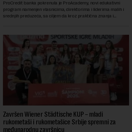
ProCredit banka pokrenula je ProAcademy, novi edukativni
program namenjen vlasnicima, direktorima i liderima malih i
srednjih preduzeća, sa ciljem da kroz praktična znanja i
razmenu iskustava dodatno unapred...
Završen Wiener Städtische KUP – mladi
rukometaši i rukometašice Srbije spremni za
međunarodnu završnicu