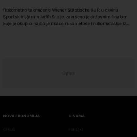
Rukometno takmičenje Wiener Städtische KUP, u okviru
Sportskih igara mladih Srbije, završeno je državnim finalom
koje je okupilo najbolje mlade rukometaše i rukometašice iz
svih krajeva zemlje. Nakon kvalifi...
NOVA EKONOMIJA
O NAMA
SRBIJA
KONTAKT