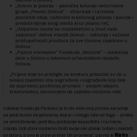
„Dolovo je poezija – pesnička kolonija neformalne
grupe „Pesnici Dolova“ – stvaranje i razmena
pesničkih ideja, radionice kreativnog pisanja i poezije i
predstavljanje svog mesta kroz pisanu reč,
„Uključimo osobe sa invaliditetom u život naše
zajednice“ Aktiva mladih Dolovo – inkluzija i važnost
pristupačnosti prostora za sve članove zajednice u
Dolovu
„Pijačni vremeplov“ Fondacije „Neozoik“ – edukacija
dece u Dolovu o lokalnom arheološkom nasleđu
Dolova.
„Prijave koje su pristigle na konkurs pokazale su da u
svakoj zajednici ima sugrađana i sugrađanki koji žele
da doprinesu pozitivnoj promeni – svojom idejom,
kreativnošću, verovanjem da zajedno možemo više.
Lokalna fondacija Pančevo je tu da vodi ovaj proces saradnje
sa podržanim incijativama, koji je i mnogo više od toga – prilika
za umrežavanje, podršku, podizanje kapaciteta i razmenu
znanja. Udruženi možemo činiti svoje okruženje boljim i osećati
se dobro, a ovo je pravi primer tih promena“, izjavila je
Marina