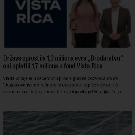
Država oprostila 1,3 miliona evra „Brodarstvu“,
oni uplatili 1,7 miliona u fond Vista Rica
Vlada Srbije je u decembru prošle godine dozvolila da se
"Jugoslovenskom rečnom brodarstvu" otpiše više od 1,3
miliona evra duga prema državi, objavila je Pištaljka. To je
učinjeno zaključkom koji do danas n...