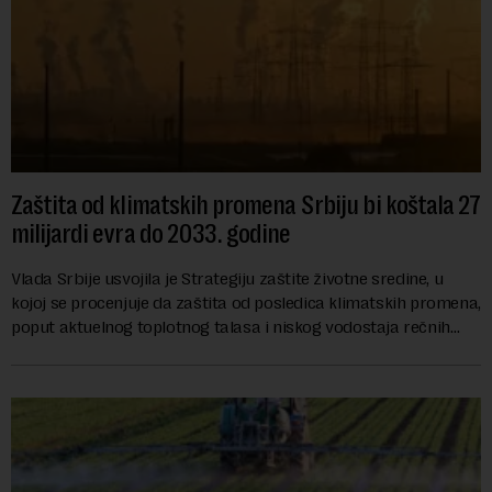
Zaštita od klimatskih promena Srbiju bi koštala 27
milijardi evra do 2033. godine
Vlada Srbije usvojila je Strategiju zaštite životne sredine, u
kojoj se procenjuje da zaštita od posledica klimatskih promena,
poput aktuelnog toplotnog talasa i niskog vodostaja rečnih
slivova, zahteva inve...