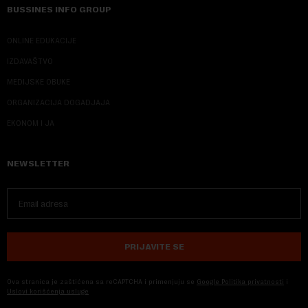
BUSSINES INFO GROUP
ONLINE EDUKACIJE
IZDAVAŠTVO
MEDIJSKE OBUKE
ORGANIZACIJA DOGADJAJA
EKONOM I JA
NEWSLETTER
PRIJAVITE SE
Ova stranica je zaštićena sa reCAPTCHA i primenjuju se
Google Politika privatnosti
i
Uslovi korišćenja usluge