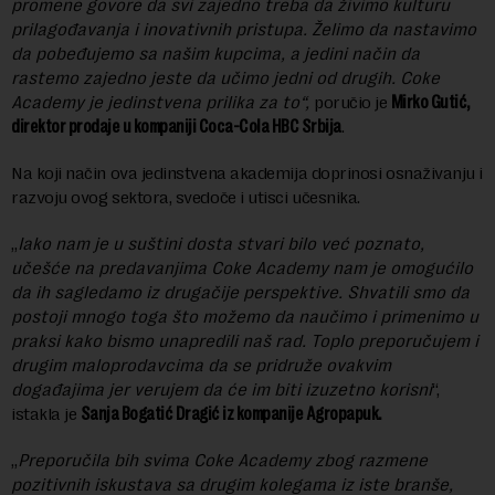
promene govore da svi zajedno treba da živimo kulturu
prilagođavanja i inovativnih pristupa. Želimo da nastavimo
da pobeđujemo sa našim kupcima, a jedini način da
rastemo zajedno jeste da učimo jedni od drugih. Coke
Academy je jedinstvena prilika za to“,
poručio je
Mirko Gutić,
direktor prodaje u kompaniji Coca-Cola HBC Srbija
.
Na koji način ova jedinstvena akademija doprinosi osnaživanju i
razvoju ovog sektora, svedoče i utisci učesnika.
„
Iako nam je u suštini dosta stvari bilo već poznato,
učešće na predavanjima Coke Academy nam je omogućilo
da ih sagledamo iz drugačije perspektive. Shvatili smo da
postoji mnogo toga što možemo da naučimo i primenimo u
praksi kako bismo unapredili naš rad. Toplo preporučujem i
drugim maloprodavcima da se pridruže ovakvim
događajima jer verujem da će im biti izuzetno korisni
“,
istakla je
Sanja Bogatić Dragić iz kompanije Agropapuk.
„
Preporučila bih svima Coke Academy zbog razmene
pozitivnih iskustava sa drugim kolegama iz iste branše,