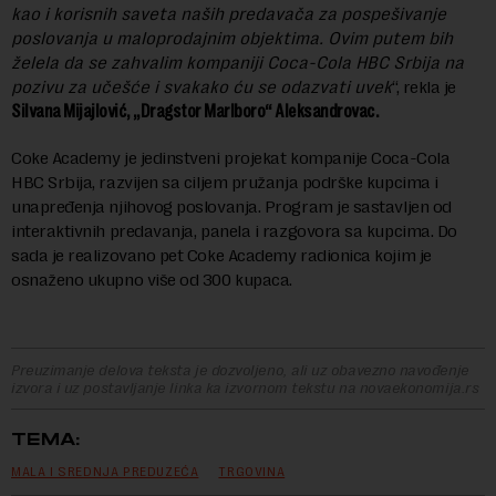
kao i korisnih saveta naših predavača za pospešivanje
poslovanja u maloprodajnim objektima. Ovim putem bih
želela da se zahvalim kompaniji Coca-Cola HBC Srbija na
pozivu za učešće i svakako ću se odazvati uvek
“, rekla je
Silvana Mijajlović, „Dragstor Marlboro“ Aleksandrovac.
Coke Academy je jedinstveni projekat kompanije Coca-Cola
HBC Srbija, razvijen sa ciljem pružanja podrške kupcima i
unapređenja njihovog poslovanja. Program je sastavljen od
interaktivnih predavanja, panela i razgovora sa kupcima. Do
sada je realizovano pet Coke Academy radionica kojim je
osnaženo ukupno više od 300 kupaca.
Preuzimanje delova teksta je dozvoljeno, ali uz obavezno navođenje
izvora i uz postavljanje linka ka izvornom tekstu na novaekonomija.rs
TEMA:
MALA I SREDNJA PREDUZEĆA
TRGOVINA