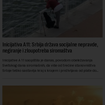
Inicijativa A11: Srbija država socijalne nepravde,
negiranje i zloupotreba siromaštva
Inicijative A 11 saopštila je danas, povodom obeležavanja
Svetskog dana siromašnih, da više od trećine stanovništva
Srbije teško sastavlja kraj s krajem i preživljava od plate do
plate.U saopštenju piše ...