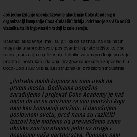
Još jedno izdanje specijalizovane akademije Coke Academy, u
organizaciji kompanije Coca-Cola HBC Srbija, održano je za više od 80
vlasnika malih trgovinskih radnji iz cele zemlje.
Učesnici akademije imali su prilike da saznaju na koji način
mogu da unaprede svoje poslovanje i isprate tržište koje se
menja, upoznaju najefikasnije tehnike za unapređenje prodaje i
profitabilnosti, kao i da čuju dragocena iskustva zaposlenih u
Coca-Cola HBC Srbija, ali i stručnjaka iz različitih industrija.
„Potrebe naših kupaca su nam uvek na
prvom mestu. Godinama uspešno
sarađujemo i projekat Coke Academy je naš
način da im se odužimo za svu podršku koju
nam kao kompaniji pružaju. U današnjem
poslovnom svetu, pred nama su različiti
izazovi koje možemo da prevaziđemo samo
ukoliko snažno stojimo jedni uz druge i
negujemo naša partnerstva. Ponosan sam