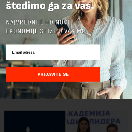
štedimo ga za vas.
NAJVREDNIJE OD NOVE
EKONOMIJE STIŽE U VAŠ MEJL.
PRIJAVITE SE
POVEZANI SADRŽAJI