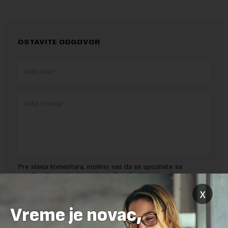
OSTAVITE ODGOVOR
Pre slanja komentara, molimo vas da se upoznate sa
pravilima komentarisanja i pravilima korišćenja sajta.
x
Sajt je zaštićen pomocu reCaptcha i Google.
Google Politika
Privatnosti
i
Google Uslovi Korišćenja
su primenjeni.
Vreme je novac,