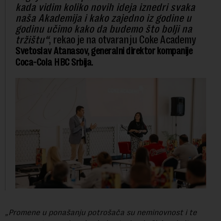
kada vidim koliko novih ideja iznedri svaka
naša Akademija i kako zajedno iz godine u
godinu učimo kako da budemo što bolji na
tržištu“
, rekao je na otvaranju Coke Academy
Svetoslav Atanasov, generalni direktor kompanije
.
Coca-Cola HBC Srbija
„Promene u ponašanju potrošača su neminovnost i te