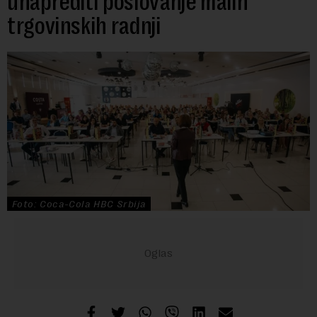
unaprediti poslovanje malih
trgovinskih radnji
Foto: Coca-Cola HBC Srbija