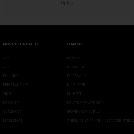
NOVA EKONOMIJA
O NAMA
SRBIJA
KONTAKT
SVET
MARKETING
KOLUMNE
IMPRESSUM
PRIČE I ANALIZE
NJUZLETER
VIDEO
KLIJENTI
PODCAST
POLITIKA PRIVATNOSTI
ODRŽIVOST
PRAVILA KORIŠĆENJA
LEPŠI ŽIVOT
SMERNICE ZA PRIMENU VEŠTAČKE INTELI