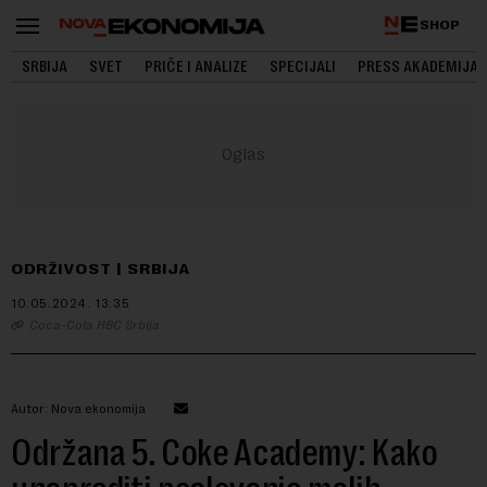
SHOP
SRBIJA
SVET
PRIČE I ANALIZE
SPECIJALI
PRESS AKADEMIJA
ODRŽIVOST
SRBIJA
10.05.2024.
13:35
Coca-Cola HBC Srbija
Autor: Nova ekonomija
Održana 5. Coke Academy: Kako