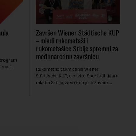
nula
Završen Wiener Städtische KUP
– mladi rukometaši i
rukometašice Srbije spremni za
međunarodnu završnicu
 program
ima i
Rukometno takmičenje Wiener
uzeća, sa
Städtische KUP, u okviru Sportskih igara
a i
mladih Srbije, završeno je državnim
apred...
finalom koje je okupilo najbolje mlade
rukometaše i rukometašice iz svih
krajeva zemlje. Nakon kvalifi...