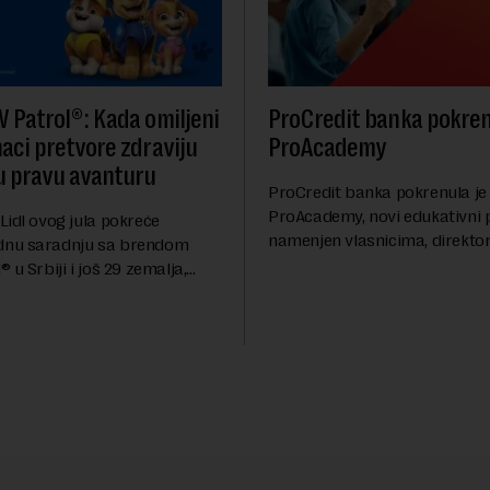
W Patrol®: Kada omiljeni
ProCredit banka pokre
naci pretvore zdraviju
ProAcademy
u pravu avanturu
ProCredit banka pokrenula je
ProAcademy, novi edukativni
Lidl ovog jula pokreće
namenjen vlasnicima, direktor
nu saradnju sa brendom
liderima malih i srednjih pred
 u Srbiji i još 29 zemalja,
ciljem da kroz praktična znanj
ći nove standarde u oblasti
razmenu iskustava dodatno un
ketinga. Po prvi put, ovaj
edškolski uzras...