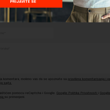
PRIJAVITE SE
TE ODGOVOR
nja komentara, molimo vas da se upoznate sa
pravilima komentarisanja i p
ja sajta.
 zaštićen pomocu reCaptcha i Google.
Google Politika Privatnosti
i
Google
nja
su primenjeni.