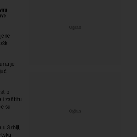
viru
ove
njene
oški
uranje
jući
st o
 i zaštitu
ce su
u Srbiji,
etsku