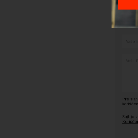
OSTAVI
Pre sla
korišćen
Sajt je
Korišće