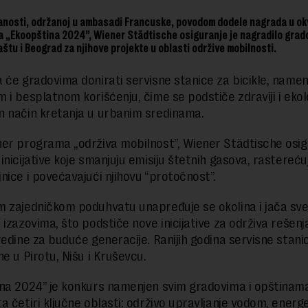
nosti, održanoj u ambasadi Francuske, povodom dodele nagrada u ok
 „Ekoopština 2024”, Wiener Städtische osiguranje je nagradilo grad
aštu i Beograd za njihove projekte u oblasti održive mobilnosti.
 će gradovima donirati servisne stanice za bicikle, name
 i besplatnom korišćenju, čime se podstiče zdraviji i ekol
 način kretanja u urbanim sredinama.
er programa „održiva mobilnost”, Wiener Städtische osig
inicijative koje smanjuju emisiju štetnih gasova, rastereću
nice i povećavajući njihovu “protočnost”.
 zajedničkom poduhvatu unapređuje se okolina i jača sve
izazovima, što podstiče nove inicijative za održiva rešenja
redine za buduće generacije. Ranijih godina servisne stani
e u Pirotu, Nišu i Kruševcu.
na 2024” je konkurs namenjen svim gradovima i opštinama 
a četiri ključne oblasti: održivo upravljanje vodom, energ