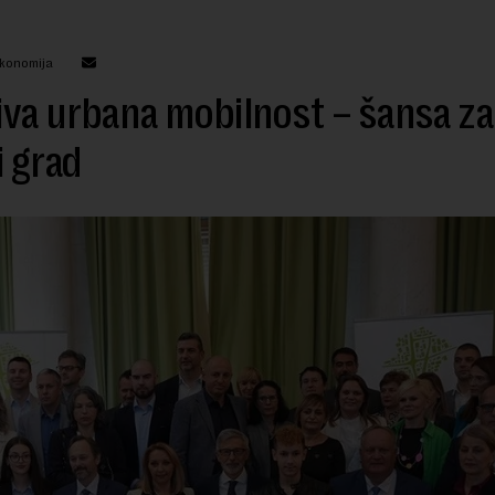
ekonomija
va urbana mobilnost – šansa za
i grad