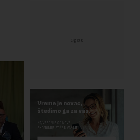
Vreme je novac,
štedimo ga za vas.
NAJVREDNIJE OD NOVE
EKONOMIJE STIŽE U VAŠ MEJL.