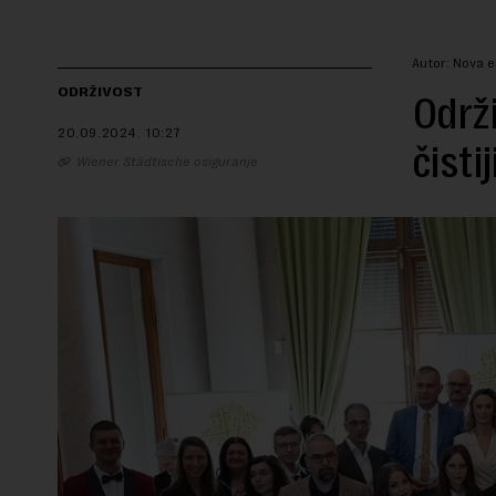
Autor: Nova 
ODRŽIVOST
Održi
20.09.2024.
10:27
čistij
Wiener Städtische osiguranje