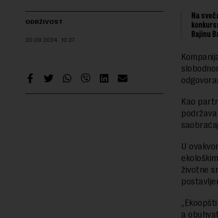
Na sveča
ODRŽIVOST
konkursa
Bajinu B
20.09.2024.
10:27
Kompanija
slobodnom
odgovoran
Kao partn
podržava 
saobraćaj
U ovakvom
ekološkim 
životne s
postavljen
„Ekoopšti
a obuhvat