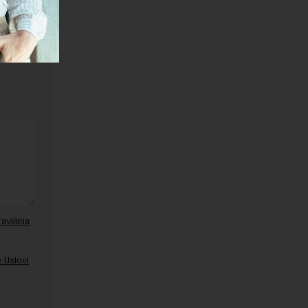
ravilima
 Uslovi