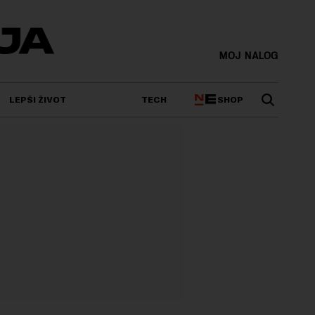
MOJ NALOG
SHOP
LEPŠI ŽIVOT
TECH