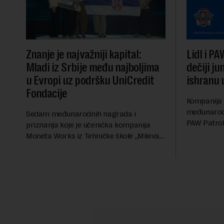
Znanje je najvažniji kapital:
Lidl i PA
Mladi iz Srbije među najboljima
dečiji ju
u Evropi uz podršku UniCredit
ishranu 
Fondacije
Kompanija 
međunarod
Sedam međunarodnih nagrada i
PAW Patrol®
priznanja koje je učenička kompanija
postavljaju
Moneta Works iz Tehničke škole „Mileva
dečijeg mar
Marić Ajnštajn“ iz Novog Sada osvojila
brend za pr
na najvećem evropskom festivalu
preduzetništva mladih Gen-E 202...