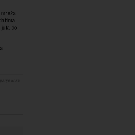
h mreža
datima.
 jula do
za
janje linka