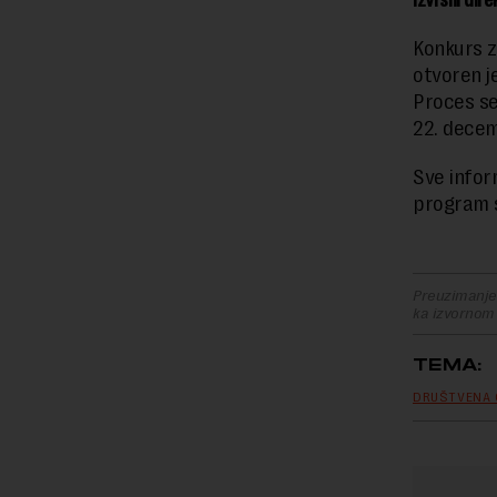
Konkurs z
otvoren j
Proces sel
22. dece
Sve infor
program 
Preuzimanje 
ka izvornom
TEMA:
DRUŠTVENA