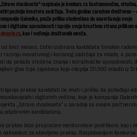
„Zdravo dvadesete“ raspisala je konkurs za šestomesečnu, stručnu,
etiri pozicije kreatora sadržaja. Treću godinu zaredom društveno 
ompanije Galenika, pruža priliku studentima da usavršavaju svoje
ne i digitalne sposobnosti i ispolje svoju kreativnu stranu prilikom 
desete.rs
, kao i vođenja društvenih mreža.
 od šest meseci, četiri izabrana kandidata timskim radom
ti razvoju inovativnog i korisnog sadržaja za mlade, a pore
i da pokažu stečena znanja i istraživačke sposobnosti, d
jihov glas čuje zajednica koja okuplja 20.000 mladih iz Srb
rajanja prakse kandidati će imati i priliku da pohađaju edu
munikacijskih i digitalnih veština, koje je kompanija Galeni
rojekta „Zdravo dvadesete” u saradnji sa svojim partnerim
a odabranim kandidatima.
es prakse biće propraćen mentorskom podrškom, kao i 
 naknadom za obavljenu praksu. Raspisivanjem konkursa