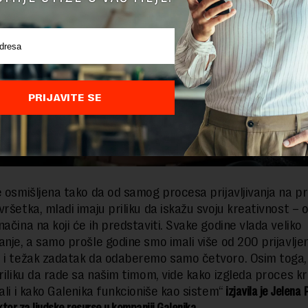
PRIJAVITE SE
e osmišljena tako da od samog procesa prijavljivanja na p
vršetka, mladi imaju priliku da iskažu svoju kreativnost – 
ačina na koji će ih predstaviti. Svake godine vlada veliko
anje, a samo prošle godine smo imali više od 200 prijavlje
 i težak zadatak da odaberemo samo četvoro. Osim toga, 
priliku da rade sa našim timom, vide kako izgleda proces kr
 ali i kako Galenika funkcioniše kao sistem“
izjavila je Jelena 
ektor za ljudske resurse u kompaniji Galenika.