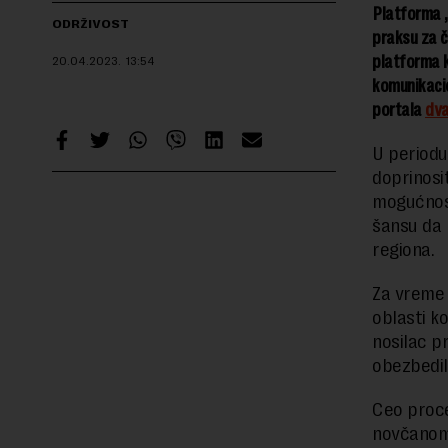
Platforma 
ODRŽIVOST
praksu za č
platforma k
20.04.2023.
13:54
komunikacio
portala
dva
U periodu
doprinosi
mogućnost
šansu da n
regiona.
Za vreme t
oblasti ko
nosilac p
obezbedil
Ceo proc
novčanom