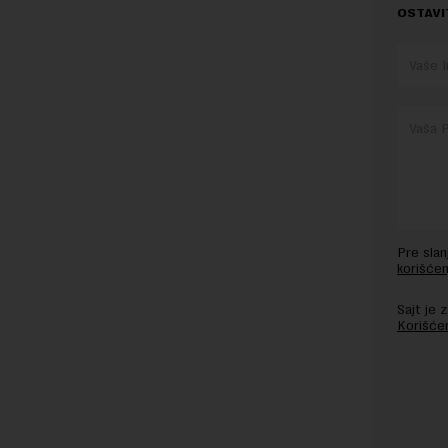
OSTAVI
Pre sla
korišćen
Sajt je
Korišće