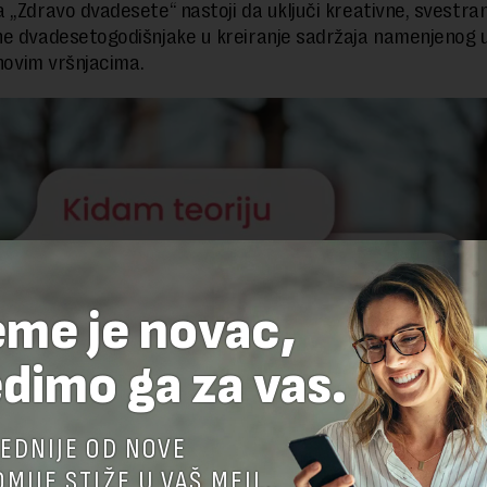
 „Zdravo dvadesete“ nastoji da uključi kreativne, svestran
e dvadesetogodišnjake u kreiranje sadržaja namenjenog 
ihovim vršnjacima.
eme je novac,
dimo ga za vas.
EDNIJE OD NOVE
MIJE STIŽE U VAŠ MEJL.