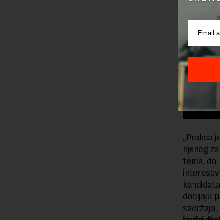
„Praksa j
njenog za
tema, do n
interesov
kandidata
dobijaju 
sadržaja,
izvršni dir