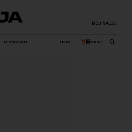
MOJ NALOG
SHOP
LEPŠI ŽIVOT
TECH