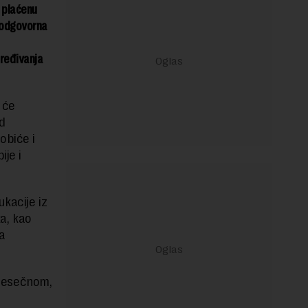
 plaćenu
– odgovorna
uređivanja
 će
d
obiće i
ije i
kacije iz
ka, kao
a
mesečnom,