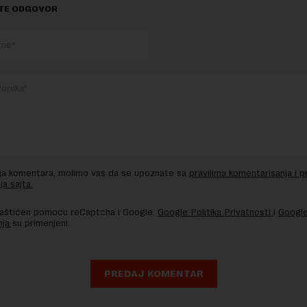
TE ODGOVOR
nja komentara, molimo vas da se upoznate sa
pravilima komentarisanja i p
ja sajta.
 zaštićen pomocu reCaptcha i Google.
Google Politika Privatnosti
i
Google
nja
su primenjeni.