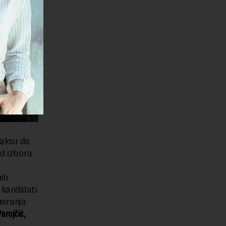
raksu do
od izbora
nih
kandidati
eiranja
Parojčić,