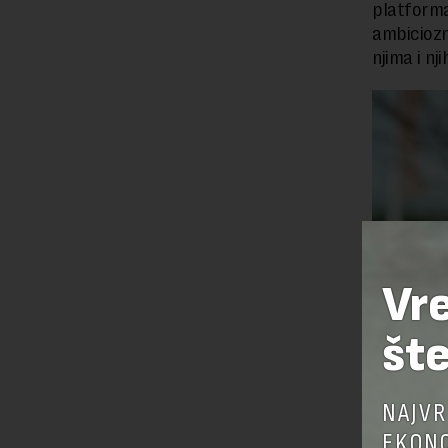
platforma
ambiciozn
njima i nj
Vr
šte
NAJVR
EKONO