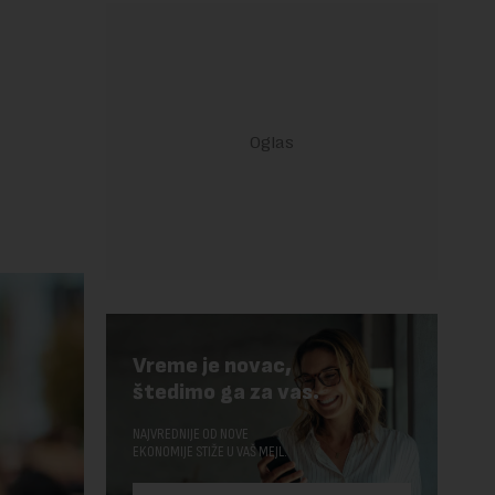
Vreme je novac,
štedimo ga za vas.
NAJVREDNIJE OD NOVE
EKONOMIJE STIŽE U VAŠ MEJL.