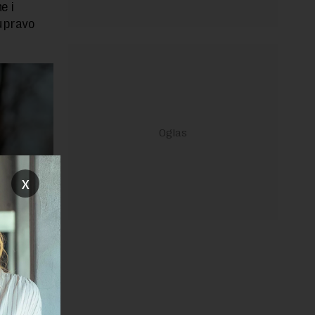
e i
upravo
x