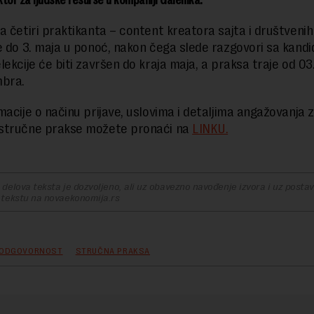
a četiri praktikanta – content kreatora sajta i društveni
e do 3. maja u ponoć, nakon čega slede razgovori sa kandi
ekcije će biti završen do kraja maja, a praksa traje od 03.
mbra.
macije o načinu prijave, uslovima i detaljima angažovanja 
stručne prakse možete pronaći na
LINKU.
delova teksta je dozvoljeno, ali uz obavezno navođenje izvora i uz postavl
 tekstu na novaekonomija.rs
 ODGOVORNOST
STRUČNA PRAKSA