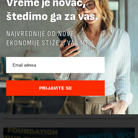
Vreme je novac,
štedimo ga za vas.
NAJVREDNIJE OD NOVE
EKONOMIJE STIŽE U VAŠ MEJL.
PRIJAVITE SE
POVEZANI SADRŽAJI