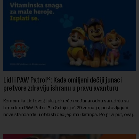
Lidl i PAW Patrol®: Kada omiljeni dečiji junaci
pretvore zdraviju ishranu u pravu avanturu
Kompanija Lidl ovog jula pokreće međunarodnu saradnju sa
brendom PAW Patrol® u Srbiji i još 29 zemalja, postavljajući
nove standarde u oblasti dečijeg marketinga. Po prvi put, ovaj
brend za predškolski uzras...