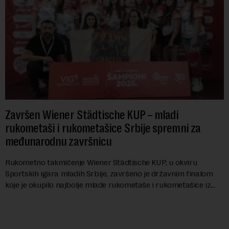
Završen Wiener Städtische KUP – mladi
rukometaši i rukometašice Srbije spremni za
međunarodnu završnicu
Rukometno takmičenje Wiener Städtische KUP, u okviru
Sportskih igara mladih Srbije, završeno je državnim finalom
koje je okupilo najbolje mlade rukometaše i rukometašice iz
svih krajeva zemlje. Nakon kvalifi...