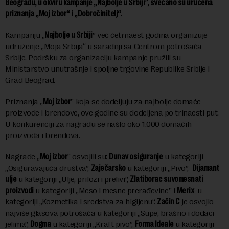
Beogradu, u okviru kampanje „Najbolje u Srbiji”, svečano su uručena
priznanja „Moj izbor“ i „Dobročinitelj“.
Kampanju „
Najbolje u Srbiji
” već četrnaest godina organizuje
udruženje „Moja Srbija“ u saradnji sa Centrom potrošača
Srbije. Podršku za organizaciju kampanje pružili su
Ministarstvo unutrašnje i spoljne trgovine Republike Srbije i
Grad Beograd.
Priznanja „
Moj izbor
” koja se dodeljuju za najbolje domaće
proizvode i brendove, ove godine su dodeljena po trinaesti put.
U konkurenciji za nagradu se našlo oko 1.000 domaćih
proizvoda i brendova.
Nagrade „
Moj izbor
” osvojili su:
Dunav osiguranje
u kategoriji
„Osiguravajuća društva”,
Zaječarsko
u kategoriji „Pivo”,
Dijamant
ulje
u kategoriji „Ulje, prilozi i prelivi”,
Zlatiborac suvomesnati
proizvodi
u kategoriji „Meso i mesne prerađevine” i
Merix
u
kategoriji „Kozmetika i sredstva za higijenu“.
Začin C
je osvojio
najviše glasova potrošača u kategoriji „Supe, brašno i dodaci
jelima”,
Dogma
u kategoriji „Kraft pivo”,
Forma Ideale
u kategoriji