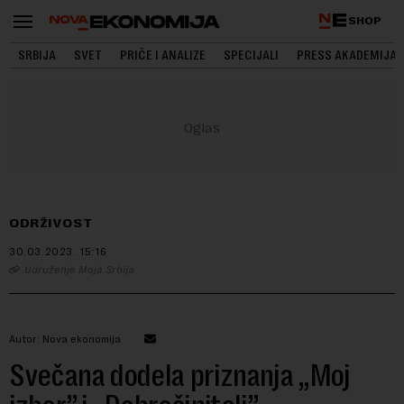
SHOP
SRBIJA
SVET
PRIČE I ANALIZE
SPECIJALI
PRESS AKADEMIJA
ODRŽIVOST
30.03.2023.
15:16
Udruženje Moja Srbija
Autor: Nova ekonomija
Svečana dodela priznanja „Moj