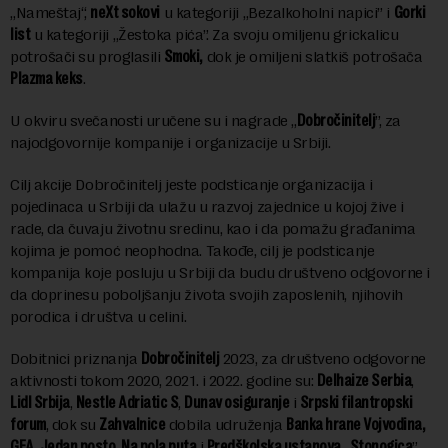
„Nameštaj“,
neXt sokovi
u kategoriji „Bezalkoholni napici” i
Gorki
list
u kategoriji „Žestoka pića”. Za svoju omiljenu grickalicu
potrošači su proglasili
Smoki,
dok je omiljeni slatkiš potrošača
Plazma keks
.
U okviru svečanosti uručene su i nagrade „
Dobročinitelj
”, za
najodgovornije kompanije i organizacije u Srbiji.
Cilj akcije Dobročinitelj jeste podsticanje organizacija i
pojedinaca u Srbiji da ulažu u razvoj zajednice u kojoj žive i
rade, da čuvaju životnu sredinu, kao i da pomažu građanima
kojima je pomoć neophodna. Takođe, cilj je podsticanje
kompanija koje posluju u Srbiji da budu društveno odgovorne i
da doprinesu poboljšanju života svojih zaposlenih, njihovih
porodica i društva u celini.
Dobitnici priznanja
Dobročinitelj
2023, za društveno odgovorne
aktivnosti tokom 2020, 2021. i 2022. godine su:
Delhaize Serbia
,
Lidl Srbija
,
Nestle Adriatic S
,
Dunav osiguranje
i
Srpski filantropski
forum
, dok su
Zahvalnice
dobila udruženja
Banka hrane Vojvodina,
GEA, Jedan posto, Na pola puta
i
Predškolska ustanova „Stonogica
”,