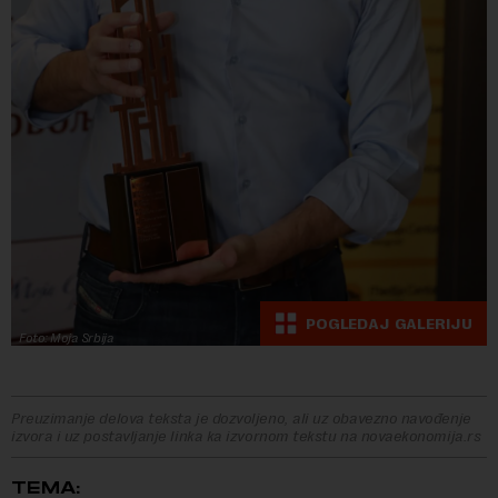
POGLEDAJ GALERIJU
Foto: Moja Srbija
Preuzimanje delova teksta je dozvoljeno, ali uz obavezno navođenje
izvora i uz postavljanje linka ka izvornom tekstu na novaekonomija.rs
TEMA: