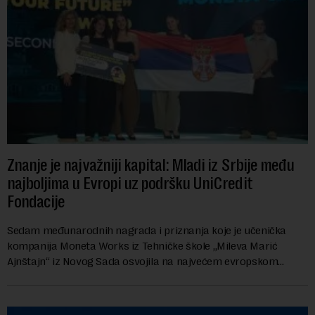
Znanje je najvažniji kapital: Mladi iz Srbije među
najboljima u Evropi uz podršku UniCredit
Fondacije
Sedam međunarodnih nagrada i priznanja koje je učenička
kompanija Moneta Works iz Tehničke škole „Mileva Marić
Ajnštajn“ iz Novog Sada osvojila na najvećem evropskom
festivalu preduzetništva mladih Gen-E 202...