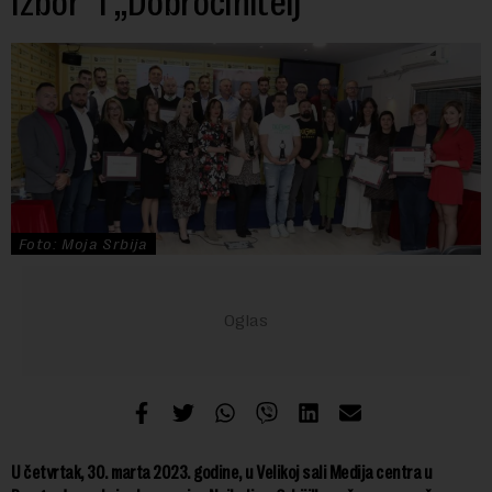
izbor” i „Dobročinitelj”
Foto: Moja Srbija
U četvrtak, 30. marta 2023. godine, u Velikoj sali Medija centra u