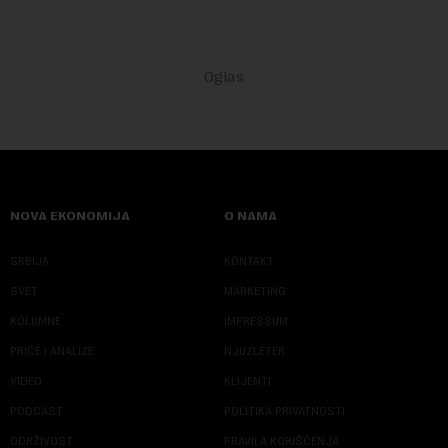
NOVA EKONOMIJA
O NAMA
SRBIJA
KONTAKT
SVET
MARKETING
KOLUMNE
IMPRESSUM
PRIČE I ANALIZE
NJUZLETER
VIDEO
KLIJENTI
PODCAST
POLITIKA PRIVATNOSTI
ODRŽIVOST
PRAVILA KORIŠĆENJA