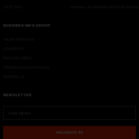
LEPŠI ŽIVOT
SMERNICE ZA PRIMENU VEŠTAČKE INTELI
BUSSINES INFO GROUP
ONLINE EDUKACIJE
IZDAVAŠTVO
MEDIJSKE OBUKE
ORGANIZACIJA DOGADJAJA
EKONOM I JA
NEWSLETTER
PRIJAVITE SE