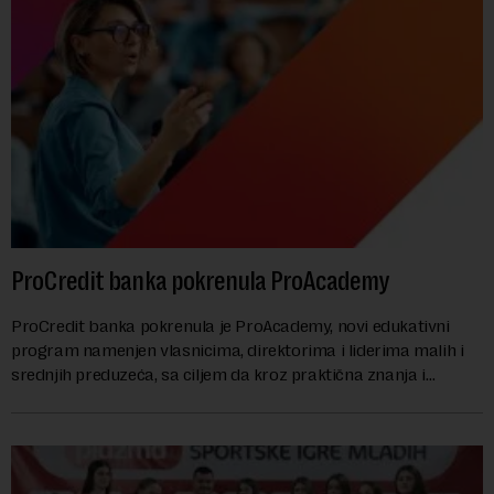
ProCredit banka pokrenula ProAcademy
ProCredit banka pokrenula je ProAcademy, novi edukativni
program namenjen vlasnicima, direktorima i liderima malih i
srednjih preduzeća, sa ciljem da kroz praktična znanja i
razmenu iskustava dodatno unapred...