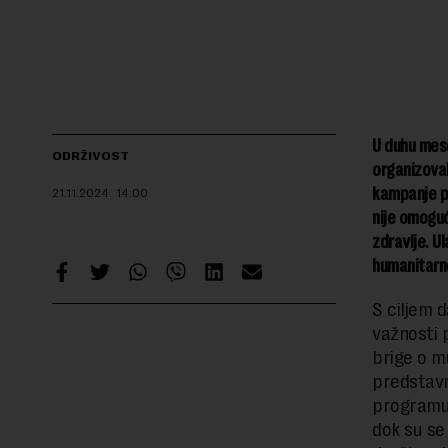
U duhu mese
ODRŽIVOST
organizova
kampanje p
21.11.2024.
14:00
nije omoguć
zdravlje. U
humanitarne
S ciljem 
važnosti 
brige o m
predstavn
programu 
dok su se