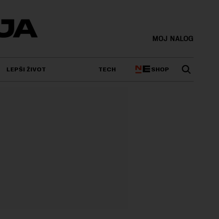
MOJ NALOG
SHOP
LEPŠI ŽIVOT
TECH