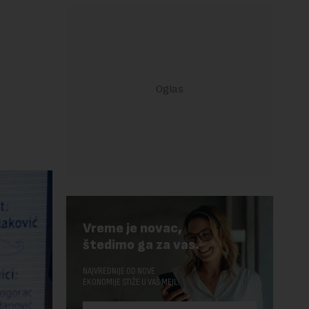
Vreme je novac,
štedimo ga za vas.
NAJVREDNIJE OD NOVE
EKONOMIJE STIŽE U VAŠ MEJL.