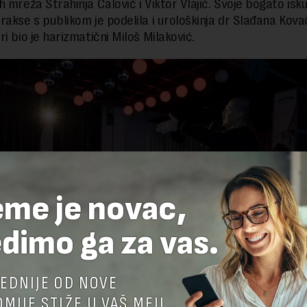
 mreža Strahinja Ćalović i Viktor Vlajić. Svoje bogato isku
rakse s publikom je podelila i urološkinja dr Slađana Kova
i bio je harizmatični Miloš Milaković.
eme je novac,
dimo ga za vas.
EDNIJE OD NOVE
MIJE STIŽE U VAŠ MEJL.