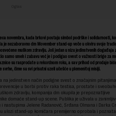
ca novembra, kada brkovi postaju simbol podrške i solidarnosti, k
la je nezaboravno dm Movember stand-up veče u okviru svoje tradi
osvećene muškom zdravlju. Još jedan u nizu jedinstvenih događaja 
io samo smeh i zabavu već je i podigao svest o važnosti brige za 
laznice su rasprodate u rekordnom roku, a sav prihod od prodaje bić
 svrhe, čime su svi prisutni uzeli učešće u plemenitoj misiji.
da na jedinstven način podigne svest o značajnim pitanjim
prevencije u borbi protiv raka testisa, prostate i sveobu
uškom zdravlju, kompanija dm okupila je prepoznatljive
ike domaće stand-up scene. Publika je uživala u zanimlji
i nastupima Jelene Radanović, Srđana Olmana i Darka C
 u ulozi stand-up komičara premijerno oprobala i poznata 