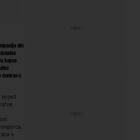
ompanija dm
cionalne
za kupce
muško
e doniran u
a poput
hvatne
vom
rnogorca,
lica s