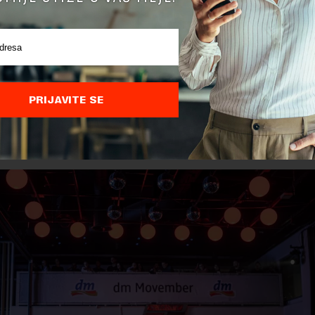
s u dm-u Movember nije samo mesec kada muškarci simboličn
 brkove – to je pokret za zdraviji i svesniji život. Zato nam je 
kviru tradicionalne dm Movember kampanje otvoreno pričamo
koje se tiču zdravlja muškaraca. Ovog puta ideja je bila da, n
PRIJAVITE SE
 način, uz humor, razbijemo određene tabue o muškom zdravlj
mo na važnost prevencije i redovnih uroloških pregleda koji t
ioritetni”
, rekla je
Tanja Kostić
, vođa tima za PR, CSR i korporat
acije dm Srbija.