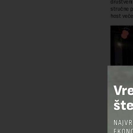
društvenih
stručne p
host večer
Vr
šte
NAJVR
EKONO