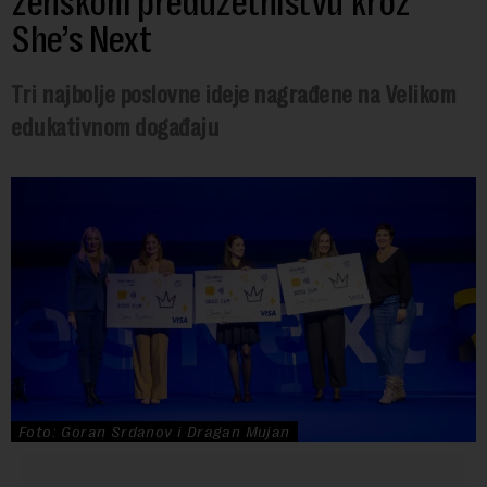
ženskom preduzetništvu kroz
She’s Next
Tri najbolje poslovne ideje nagrađene na Velikom
edukativnom događaju
Foto: Goran Srdanov i Dragan Mujan