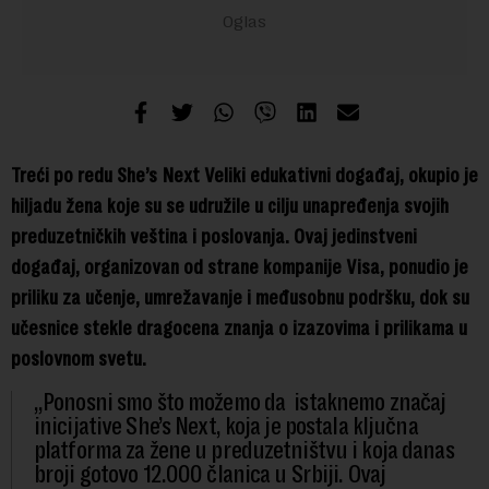
Treći po redu She’s Next Veliki edukativni događaj, okupio je
hiljadu žena koje su se udružile u cilju unapređenja svojih
preduzetničkih veština i poslovanja. Ovaj jedinstveni
događaj, organizovan od strane kompanije Visa, ponudio je
priliku za učenje, umrežavanje i međusobnu podršku, dok su
učesnice stekle dragocena znanja o izazovima i prilikama u
poslovnom svetu.
„Ponosni smo što možemo da istaknemo značaj
inicijative She’s Next, koja je postala ključna
platforma za žene u preduzetništvu i koja danas
broji gotovo 12.000 članica u Srbiji. Ovaj