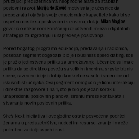
pružajući preduzetnicama neophodne alate za stabilan
poslovni razvoj.
Marija Hadžović
motivisala je učesnice da
prepoznaju i ojačaju svoje emocionalne kapacitete kako bi se
uspešno nosile sa poslovnim izazovima, dok je
Milan Maglov
govorio o efikasnom korišćenju društvenih mreža i digitalnih
strategija za izgradnju i unapređenje poslovanja.
Pored bogatog programa edukacija, predavanja i radionica,
poseban segment događaja bio je i business speed dating, koji
je pružio jedinstvenu priliku za umrežavanje. Učesnice su imale
priliku da se direktno povežu sa velikim imenima srpske biznis
scene, razmene ideje i dobiju konkretne savete i smernice od
iskusnih stručnjaka. Ovaj segment omogućio je ličnu interakciju
i direktne razgovore 1 na 1, što je bio još jedan korak u
unapređenju poslovnih planova, širenju mreže kontakata i
stvaranju novih poslovnih prilika.
She’s Next inicijativa i ove godine ostaje posvećena podršci
ženama u preduzetništvu, nudeći im resurse, znanje i mreže
potrebne za dalji uspeh i rast.