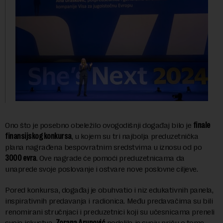
Ono što je posebno obeležilo ovogodišnji događaj bilo je
finale
finansijskog konkursa
, u kojem su tri najbolja preduzetnička
plana nagrađena bespovratnim sredstvima u iznosu od po
3000 evra
. Ove nagrade će pomoći preduzetnicama da
unaprede svoje poslovanje i ostvare nove poslovne ciljeve.
Pored konkursa, događaj je obuhvatio i niz edukativnih panela,
inspirativnih predavanja i radionica. Među predavačima su bili
renomirani stručnjaci i preduzetnici koji su učesnicama preneli
svoja iskustva.
Zorana Arunović
podelila je svoju priču o tome