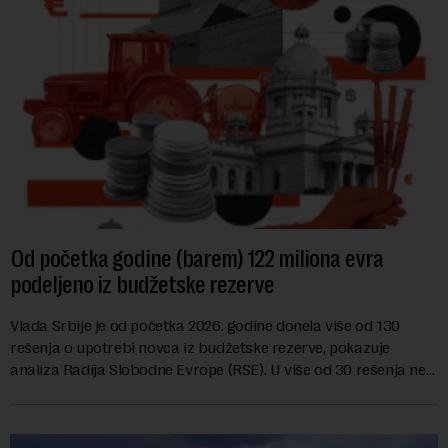
Od početka godine (barem) 122 miliona evra
podeljeno iz budžetske rezerve
Vlada Srbije je od početka 2026. godine donela više od 130
rešenja o upotrebi novca iz budžetske rezerve, pokazuje
analiza Radija Slobodne Evrope (RSE). U više od 30 rešenja ne
navodi se tačan iznos koji će ...