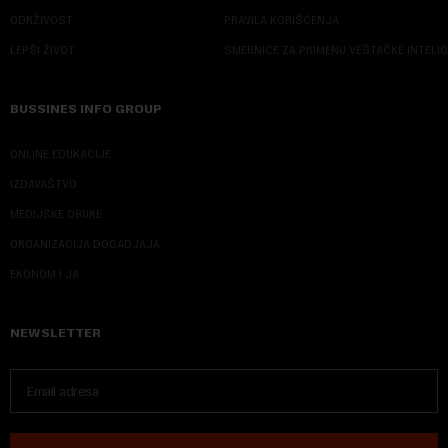
ODRŽIVOST
PRAVILA KORIŠĆENJA
LEPŠI ŽIVOT
SMERNICE ZA PRIMENU VEŠTAČKE INTELI
BUSSINES INFO GROUP
ONLINE EDUKACIJE
IZDAVAŠTVO
MEDIJSKE OBUKE
ORGANIZACIJA DOGADJAJA
EKONOM I JA
NEWSLETTER