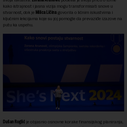
kako istrajnost i jasna vizija mogu transformisati snove u
stvarnost, dok je
Milica Ličina
govorila o ličnim iskustvima i
ključnim lekcijama koje su joj pomogle da prevaziđe izazove na
putu ka uspehu.
Dušan Roglić
je objasnio osnovne korake finansijskog planiranja,