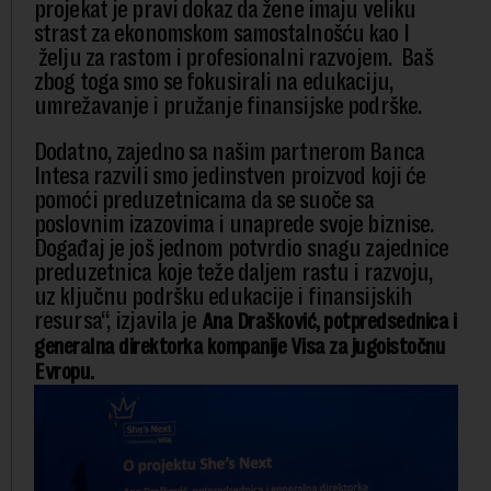
projekat je pravi dokaz da žene imaju veliku
strast za ekonomskom samostalnošću kao I
želju za rastom i profesionalni razvojem. Baš
zbog toga smo se fokusirali na edukaciju,
umrežavanje i pružanje finansijske podrške.
Dodatno, zajedno sa našim partnerom Banca
Intesa razvili smo jedinstven proizvod koji će
pomoći preduzetnicama da se suoče sa
poslovnim izazovima i unaprede svoje biznise.
Događaj je još jednom potvrdio snagu zajednice
preduzetnica koje teže daljem rastu i razvoju,
uz ključnu podršku edukacije i finansijskih
resursa“, izjavila je
Ana Drašković, potpredsednica i
generalna direktorka kompanije Visa za jugoistočnu
Evropu.