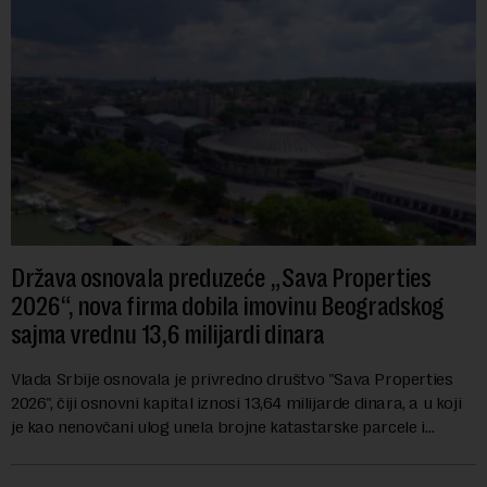
Država osnovala preduzeće „Sava Properties
2026“, nova firma dobila imovinu Beogradskog
sajma vrednu 13,6 milijardi dinara
Vlada Srbije osnovala je privredno društvo "Sava Properties
2026", čiji osnovni kapital iznosi 13,64 milijarde dinara, a u koji
je kao nenovčani ulog unela brojne katastarske parcele i
objekte u okviru kompl...