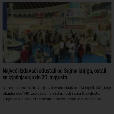
Najveći izdavači odustali od Sajma knjiga, ostali
se izjašnjavaju do 20. avgusta
Upravni odbor Udruženja izdavača i knjižara Srbije (UIKS), koje
okuplja oko 140 izdavača, na sednici održanoj 6. avgusta
sugerisao je svojim članicama da odustanu od učešća na
predstojećem Sajmu knjiga. Vrem...