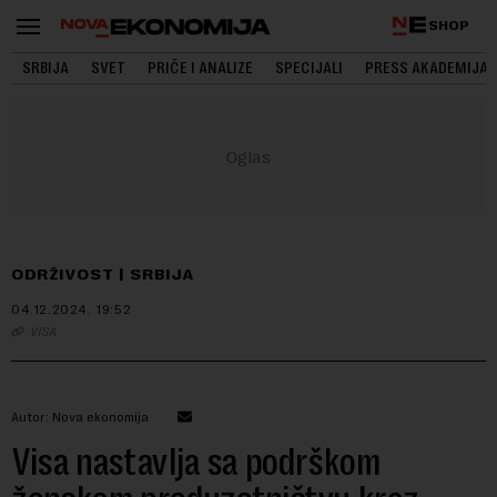
SHOP
SRBIJA
SVET
PRIČE I ANALIZE
SPECIJALI
PRESS AKADEMIJA
ODRŽIVOST
SRBIJA
04.12.2024.
19:52
VISA
Autor: Nova ekonomija
Visa nastavlja sa podrškom