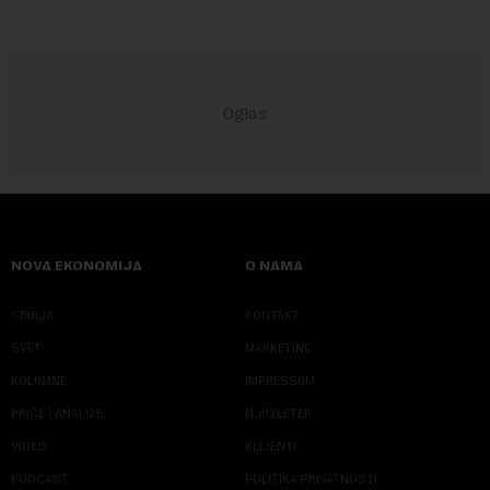
NOVA EKONOMIJA
O NAMA
SRBIJA
KONTAKT
SVET
MARKETING
KOLUMNE
IMPRESSUM
PRIČE I ANALIZE
NJUZLETER
VIDEO
KLIJENTI
PODCAST
POLITIKA PRIVATNOSTI