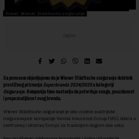
Vizual: Wiener Städtische osiguranje
Sa ponosom objavljujemo da je Wiener Städtische osiguranje dobitnik
prestižnog priznanja
Superbrands 2024/2025
u kategoriji
Osiguranje.
Kompanija time nastavlja da potvrđuje snagu, pouzdanost
i prepoznatljivost svog brenda.
Wiener Städtische osiguranje je deo vodeće austrijske
osiguravajuće kompanije Vienna Insurance Group (VIG), lidera u
centralnoj i istočnoj Evropi, sa tradicijom dugom dva veka.
Kao društveno odgovorna kompanija i jedna od vodećih