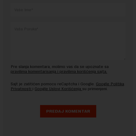
Pre slanja komentara, molimo vas da se upoznate sa
pravilima komentarisanja i pravilima korišćenja sajta.
Sajt je zaštićen pomocu reCaptcha i Google.
Google Politika
Privatnosti
i
Google Uslovi Korišćenja
su primenjeni.