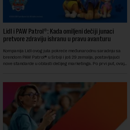
Lidl i PAW Patrol®: Kada omiljeni dečiji junaci
pretvore zdraviju ishranu u pravu avanturu
Kompanija Lidl ovog jula pokreće međunarodnu saradnju sa
brendom PAW Patrol® u Srbiji i još 29 zemalja, postavljajući
nove standarde u oblasti dečijeg marketinga. Po prvi put, ovaj
brend za predškolski uzras...