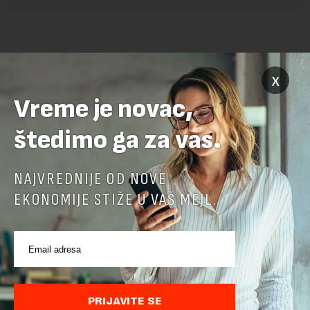
x
Vreme je novac,
štedimo ga za vas.
POVEZANI SADRŽAJI
NAJVREDNIJE OD NOVE
EKONOMIJE STIŽE U VAŠ MEJL.
PRIJAVITE SE