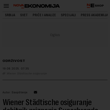
SHOP
SRBIJA
SVET
PRIČE I ANALIZE
SPECIJALI
PRESS AKADEMIJA
ODRŽIVOST
19.08.2025.
07:35
Wiener Städtische osiguranje
Autor: Saopštenje
Wiener Städtische osiguranje