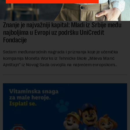
Znanje je najvažniji kapital: Mladi iz Srbije među
najboljima u Evropi uz podršku UniCredit
Fondacije
Sedam međunarodnih nagrada i priznanja koje je učenička
kompanija Moneta Works iz Tehničke škole „Mileva Marić
Ajnštajn“ iz Novog Sada osvojila na najvećem evropskom
festivalu preduzetništva mladih Gen-E 202...