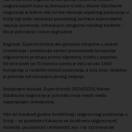
osiguravajućih kuća na domaćem tržištu, Wiener Städtische
osiguranje je tokom više od dve decenije uspešnog poslovanja u
Srbiji izgradilo reputaciju pouzdanog partnera kojem klijenti
ukazuju poverenje, zahvaljujući uslugama najvišeg kvaliteta –
što je potvrđeno i ovom nagradom.
Nagrada
Superbrands
je deo globalne inicijative u oblasti
brendiranja i predstavlja simbol posvećenosti kompanija
odgovornom pristupu prema klijentima, tržištu i zajednici.
Stručni savet od 15 članova ocenio je listu od oko 2.600
kompanija iz različitih oblasti poslovanja, a svoj izbor dodatno
je potvrdio istraživanjem javnog mnjenja.
Dobijanjem statusa
Superbrands 2024/2025
, Wiener
Städtische osiguranje je potvrdilo svoje mesto među
najcenjenijim brendovima.
Više od dvadeset godina kvalitetnog i odgovornog poslovanja u
Srbiji – sa posebnim fokusom na društvenu odgovornost,
inovacije, pouzdanost i efikasnost, kao i na razumevanje