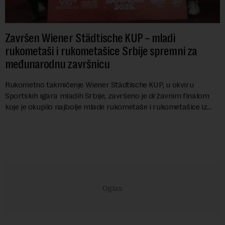
Završen Wiener Städtische KUP – mladi
rukometaši i rukometašice Srbije spremni za
međunarodnu završnicu
Rukometno takmičenje Wiener Städtische KUP, u okviru
Sportskih igara mladih Srbije, završeno je državnim finalom
koje je okupilo najbolje mlade rukometaše i rukometašice iz
svih krajeva zemlje. Nakon kvalifi...