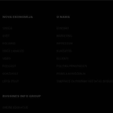
NOVA EKONOMIJA
O NAMA
SRBIJA
KONTAKT
SVET
MARKETING
KOLUMNE
IMPRESSUM
PRIČE I ANALIZE
NJUZLETER
VIDEO
KLIJENTI
PODCAST
POLITIKA PRIVATNOSTI
ODRŽIVOST
PRAVILA KORIŠĆENJA
LEPŠI ŽIVOT
SMERNICE ZA PRIMENU VEŠTAČKE INTELI
BUSSINES INFO GROUP
ONLINE EDUKACIJE