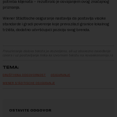
potreba klijenata – rezultiralo je osvajanjem ovog značajnog
priznanja.
Wiener Städtische osiguranje nastavlja da postavlja visoke
standarde i gradi poverenje koje prevazilazi granice lokalnog
tržišta, dodatno učvršćujući poziciju svog brenda.
Preuzimanje delova teksta je dozvoljeno, ali uz obavezno navođenje
izvora i uz postavljanje linka ka izvornom tekstu na novaekonomija.rs
TEMA:
DRUŠTVENA ODGOVORNOST
OSIGURANJE
WIENER STÄDTISCHE OSIGURANJE
OSTAVITE ODGOVOR