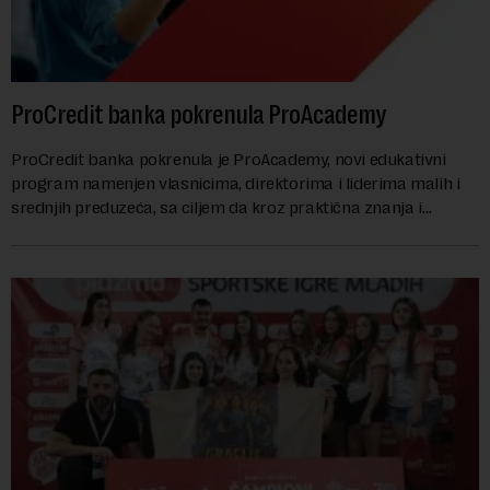
ProCredit banka pokrenula ProAcademy
ProCredit banka pokrenula je ProAcademy, novi edukativni
program namenjen vlasnicima, direktorima i liderima malih i
srednjih preduzeća, sa ciljem da kroz praktična znanja i
razmenu iskustava dodatno unapred...