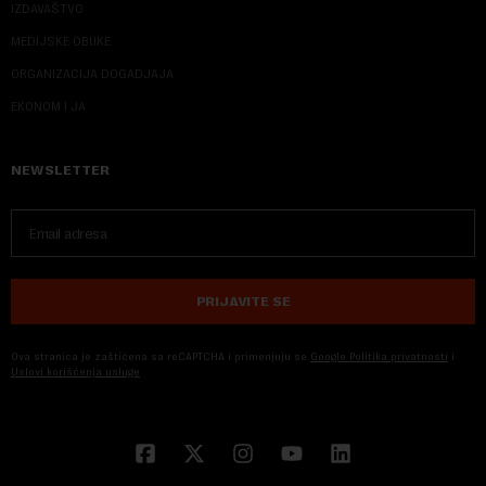
IZDAVAŠTVO
MEDIJSKE OBUKE
ORGANIZACIJA DOGADJAJA
EKONOM I JA
NEWSLETTER
PRIJAVITE SE
Ova stranica je zaštićena sa reCAPTCHA i primenjuju se
Google Politika privatnosti
i
Uslovi korišćenja usluge