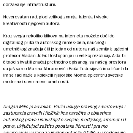
održavanje infrastrukture.
Neverovatan rad, plod velikog znanja, talenta i visoke
kreativnosti njegovih autora.
Kroz svega nekoliko klikova na internetu možete doći do
digitalnog prikaza autorskog remek-dela, naučnog i
umetničkog značaja čiji je jedan od autora naš zemljak, ugledni
profesor Vladan Joler. Dostupan je i u velikoj rezoluciji. A da bi
čitaoci shvatili značaj prethodno opisanog, sa našeg prostora
su još samo Marina Abramović i Raša Todosijević imali čast da
im se rad nađe u kolekciji njujorške Mome, epicentru svetske
moderne i savremene umetnosti.
Dragan Milić je advokat. Pruža usluge pravnog savetovanja i
zastupanja pravnih i fizičkih lica naročito u oblastima
autorskog prava i industrijske svojine, medijskog, internet i IT
prava, uključujući zaštitu podataka ličnosti i pravno
savetovanje vezano za implementaciju GDPR-a u poslovanje