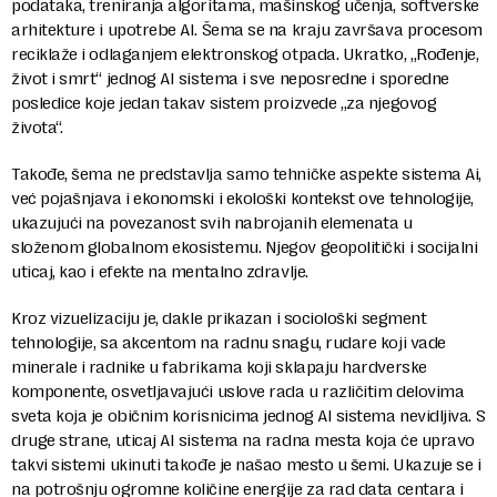
podataka, treniranja algoritama, mašinskog učenja, softverske
arhitekture i upotrebe AI. Šema se na kraju završava procesom
reciklaže i odlaganjem elektronskog otpada. Ukratko, „Rođenje,
život i smrt“ jednog AI sistema i sve neposredne i sporedne
posledice koje jedan takav sistem proizvede „za njegovog
života“.
Takođe, šema ne predstavlja samo tehničke aspekte sistema Ai,
već pojašnjava i ekonomski i ekološki kontekst ove tehnologije,
ukazujući na povezanost svih nabrojanih elemenata u
složenom globalnom ekosistemu. Njegov geopolitički i socijalni
uticaj, kao i efekte na mentalno zdravlje.
Kroz vizuelizaciju je, dakle prikazan i sociološki segment
tehnologije, sa akcentom na radnu snagu, rudare koji vade
minerale i radnike u fabrikama koji sklapaju hardverske
komponente, osvetljavajući uslove rada u različitim delovima
sveta koja je običnim korisnicima jednog AI sistema nevidljiva. S
druge strane, uticaj AI sistema na radna mesta koja će upravo
takvi sistemi ukinuti takođe je našao mesto u šemi. Ukazuje se i
na potrošnju ogromne količine energije za rad data centara i