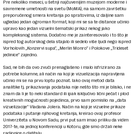
Pre nekoliko meseci, u šetnji najčuvenijim muzejom moderne i
savremene umetnosti na svetu (MoMA), na samom završetku
preporučenog smera kretanja po spratovima, iz daljine sam
ugledao jedan ogroman format, koji mi se sa te distance učinio
upravo kao jedan vizuelni šematski prikaz nekog jako
kompleksnog sistema. Dodatno me je zainteresovalo i to što je
ispred tog autorskog dela stajalo ili sedelo više ljudi nego ispred
Vorholovih „Konzervi supa“, „Merlin Monro“ i Polokove „Trideset
jedinice“ zajedno.
Sad, ne bih da ovo zvuči prenaglašeno i malo isfrizirano za
potrebe kolumne, ali način na koji je vizuelizacija napravljena
učinio mi se na prvu loptu poznat. Iako ovaj metod data
analitike tj. prikazivanja podataka nije nešto što mi je blisko, i ne
znam da li je to neki standard ili ipak isključivo lični pečat i plod
kreativnih mogućnosti pojedinca, prvo sam pomislio na „data
vizuelizacije“ Vladana Jolera. Način na koji je vizuelne prikaze
podataka i putanje njihovog kretanja, kreirao ovaj profesor
Univerziteta u Novom Sadu, prvi put sam imao priliku da vidim
2017-te, na jednoj konferenciji u Kotoru, gde smo držali neke
radionice o digitalu.