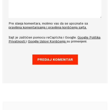
Pre slanja komentara, molimo vas da se upoznate sa
pravilima komentarisanja i pravilima korišćenja sajta.
Sajt je zaštićen pomocu reCaptcha i Google.
Google Politika
Privatnosti
i
Google Uslovi Korišćenja
su primenjeni.