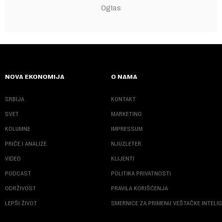
NOVA EKONOMIJA
O NAMA
SRBIJA
KONTAKT
SVET
MARKETING
KOLUMNE
IMPRESSUM
PRIČE I ANALIZE
NJUZLETER
VIDEO
KLIJENTI
PODCAST
POLITIKA PRIVATNOSTI
ODRŽIVOST
PRAVILA KORIŠĆENJA
LEPŠI ŽIVOT
SMERNICE ZA PRIMENU VEŠTAČKE INTELI