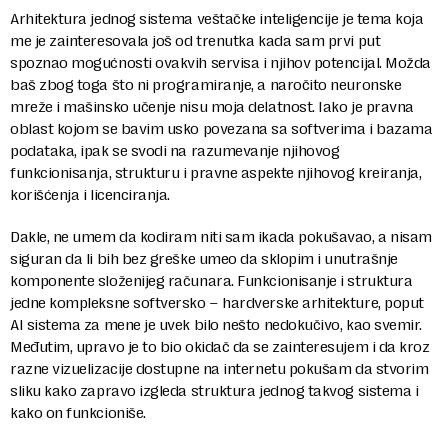
Arhitektura jednog sistema veštačke inteligencije je tema koja
me je zainteresovala još od trenutka kada sam prvi put
spoznao mogućnosti ovakvih servisa i njihov potencijal. Možda
baš zbog toga što ni programiranje, a naročito neuronske
mreže i mašinsko učenje nisu moja delatnost. Iako je pravna
oblast kojom se bavim usko povezana sa softverima i bazama
podataka, ipak se svodi na razumevanje njihovog
funkcionisanja, strukturu i pravne aspekte njihovog kreiranja,
korišćenja i licenciranja.
Dakle, ne umem da kodiram niti sam ikada pokušavao, a nisam
siguran da li bih bez greške umeo da sklopim i unutrašnje
komponente složenijeg računara. Funkcionisanje i struktura
jedne kompleksne softversko – hardverske arhitekture, poput
AI sistema za mene je uvek bilo nešto nedokučivo, kao svemir.
Međutim, upravo je to bio okidač da se zainteresujem i da kroz
razne vizuelizacije dostupne na internetu pokušam da stvorim
sliku kako zapravo izgleda struktura jednog takvog sistema i
kako on funkcioniše.