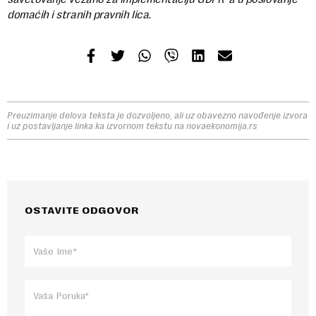
domaćih i stranih pravnih lica.
Preuzimanje delova teksta je dozvoljeno, ali uz obavezno navođenje izvora
i uz postavljanje linka ka izvornom tekstu na novaekonomija.rs
OSTAVITE ODGOVOR