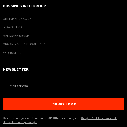
BUSSINES INFO GROUP
ONLINE EDUKACIJE
IZDAVAŠTVO
MEDIJSKE OBUKE
ORGANIZACIJA DOGADJAJA
EKONOM I JA
NEWSLETTER
PRIJAVITE SE
Ova stranica je zaštićena sa reCAPTCHA i primenjuju se
Google Politika privatnosti
i
Uslovi korišćenja usluge