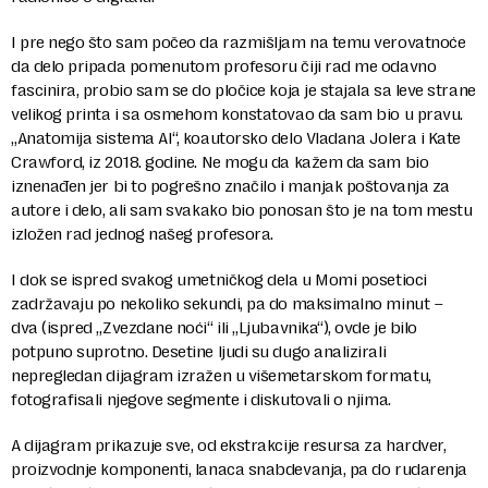
I pre nego što sam počeo da razmišljam na temu verovatnoće
da delo pripada pomenutom profesoru čiji rad me odavno
fascinira, probio sam se do pločice koja je stajala sa leve strane
velikog printa i sa osmehom konstatovao da sam bio u pravu.
„Anatomija sistema AI“, koautorsko delo Vladana Jolera i Kate
Crawford, iz 2018. godine. Ne mogu da kažem da sam bio
iznenađen jer bi to pogrešno značilo i manjak poštovanja za
autore i delo, ali sam svakako bio ponosan što je na tom mestu
izložen rad jednog našeg profesora.
I dok se ispred svakog umetničkog dela u Momi posetioci
zadržavaju po nekoliko sekundi, pa do maksimalno minut –
dva (ispred „Zvezdane noći“ ili „Ljubavnika“), ovde je bilo
potpuno suprotno. Desetine ljudi su dugo analizirali
nepregledan dijagram izražen u višemetarskom formatu,
fotografisali njegove segmente i diskutovali o njima.
A dijagram prikazuje sve, od ekstrakcije resursa za hardver,
proizvodnje komponenti, lanaca snabdevanja, pa do rudarenja