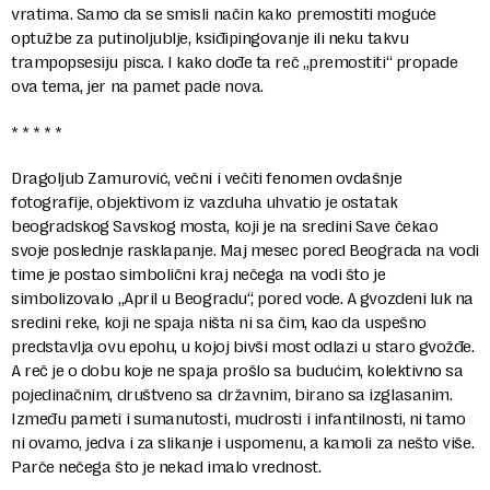
vratima. Samo da se smisli način kako premostiti moguće
optužbe za putinoljublje, ksiđipingovanje ili neku takvu
trampopsesiju pisca. I kako dođe ta reč „premostiti“ propade
ova tema, jer na pamet pade nova.
* * * * *
Dragoljub Zamurović, večni i večiti fenomen ovdašnje
fotografije, objektivom iz vazduha uhvatio je ostatak
beogradskog Savskog mosta, koji je na sredini Save čekao
svoje poslednje rasklapanje. Maj mesec pored Beograda na vodi
time je postao simbolični kraj nečega na vodi što je
simbolizovalo „April u Beogradu“, pored vode. A gvozdeni luk na
sredini reke, koji ne spaja ništa ni sa čim, kao da uspešno
predstavlja ovu epohu, u kojoj bivši most odlazi u staro gvožđe.
A reč je o dobu koje ne spaja prošlo sa budućim, kolektivno sa
pojedinačnim, društveno sa državnim, birano sa izglasanim.
Između pameti i sumanutosti, mudrosti i infantilnosti, ni tamo
ni ovamo, jedva i za slikanje i uspomenu, a kamoli za nešto više.
Parče nečega što je nekad imalo vrednost.