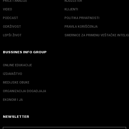
PRIČE I ANALIZE
NJUZLETER
VIDEO
KLIJENTI
PODCAST
POLITIKA PRIVATNOSTI
ODRŽIVOST
PRAVILA KORIŠĆENJA
LEPŠI ŽIVOT
SMERNICE ZA PRIMENU VEŠTAČKE INTELI
BUSSINES INFO GROUP
ONLINE EDUKACIJE
IZDAVAŠTVO
MEDIJSKE OBUKE
ORGANIZACIJA DOGADJAJA
EKONOM I JA
NEWSLETTER