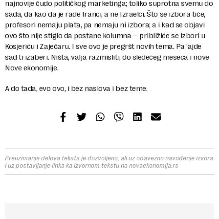
najnovije čudo političkog marketinga; toliko suprotna svemu do
sada, da kao da je rade Iranci, a ne Izraelci. Što se izbora tiče,
profesori nemaju plata, pa nemaju ni izbora; a i kad se objavi
ovo što nije stiglo da postane kolumna – približiće se izbori u
Kosjeriću i Zaječaru. I sve ovo je pregršt novih tema. Pa ‘ajde
sad ti izaberi. Ništa, valja razmisliti, do sledećeg meseca i nove
Nove ekonomije.
A do tada, evo ovo, i bez naslova i bez teme.
Preuzimanje delova teksta je dozvoljeno, ali uz obavezno navođenje izvora
i uz postavljanje linka ka izvornom tekstu na novaekonomija.rs